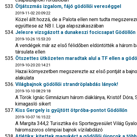
Ötjátszmás izgalom, fájó gödöllői vereséggel
2019-11-02 20:09:22
Közel állt hozzá, de a Palota ellen nem tudta megszere
együttese az NB I. Liga alapszakaszában
Jelesre vizsgázott a dunakeszi focicsapat Gödöllőn
2019-10-26 15:53:20
A vendégek már az első félidőben eldöntötték a három b
társulata ellen
Ötszettes ütközeten maradtak alul a TF ellen a gödö
2019-10-20 20:14:21
Hazai környezetben megszerezte az első pontját a bajn
alakulata
Világbajnok gödöllői strandröplabdás lányok!
2019-10-10 08:29:18
A Török Ignác Gimnázium három diáklánya, Kristóf Dóra, 
kimagasló sikert
Kiss Gergely is gyűjtött ötpróba-pontot Gödöllőn
2019-10-07 16:15:22
A Margita 344,2 Turisztika és Sportegyesület Világ Gyalog
háromszoros olimpiai bajnok vízilabdázó
Atlétika: kitettek magukért a gödöllői újoncok a tö