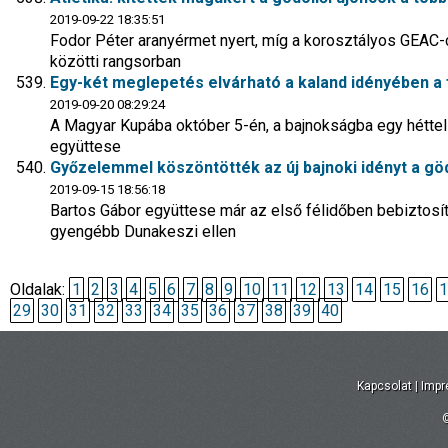
2019-09-22 18:35:51
Fodor Péter aranyérmet nyert, míg a korosztályos GEAC-
közötti rangsorban
Egy-két meglepetés elvárható a kaland idényében a f
2019-09-20 08:29:24
A Magyar Kupába október 5-én, a bajnokságba egy hétte
együttese
Győzelemmel köszöntötték az új bajnoki idényt a göd
2019-09-15 18:56:18
Bartos Gábor együttese már az első félidőben bebiztosí
gyengébb Dunakeszi ellen
Oldalak:
1
2
3
4
5
6
7
8
9
10
11
12
13
14
15
16
1
29
30
31
32
33
34
35
36
37
38
39
40
Kapcsolat
|
Imp
©