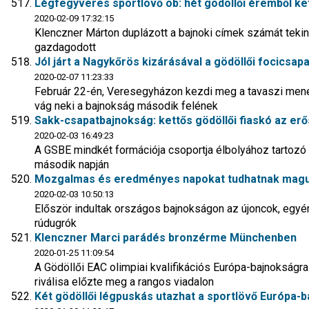
Légfegyveres sportlövő ob: hét gödöllői éremből ke
2020-02-09 17:32:15
Klenczner Márton duplázott a bajnoki címek számát teki
gazdagodott
Jól járt a Nagykőrös kizárásával a gödöllői focicsapa
2020-02-07 11:23:33
Február 22-én, Veresegyházon kezdi meg a tavaszi menet
vág neki a bajnokság második felének
Sakk-csapatbajnokság: kettős gödöllői fiaskó az erős
2020-02-03 16:49:23
A GSBE mindkét formációja csoportja élbolyához tartozó 
második napján
Mozgalmas és eredményes napokat tudhatnak maguk 
2020-02-03 10:50:13
Először indultak országos bajnokságon az újoncok, egyé
rúdugrók
Klenczner Marci parádés bronzérme Münchenben
2020-01-25 11:09:54
A Gödöllői EAC olimpiai kvalifikációs Európa-bajnokságr
riválisa előzte meg a rangos viadalon
Két gödöllői légpuskás utazhat a sportlövő Európa-