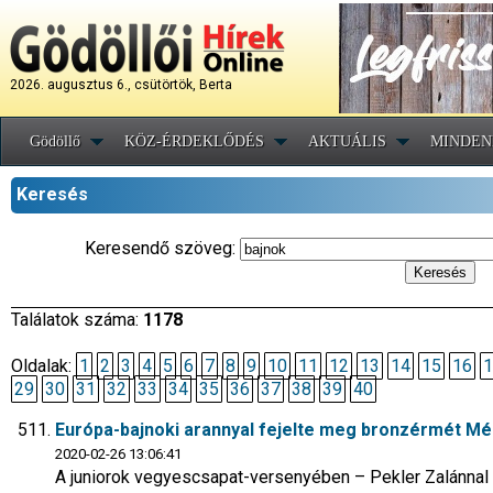
2026. augusztus 6., csütörtök, Berta
Gödöllő
KÖZ-ÉRDEKLŐDÉS
AKTUÁLIS
MINDEN
Keresés
Keresendő szöveg:
Találatok száma:
1178
Oldalak:
1
2
3
4
5
6
7
8
9
10
11
12
13
14
15
16
1
29
30
31
32
33
34
35
36
37
38
39
40
Európa-bajnoki arannyal fejelte meg bronzérmét M
2020-02-26 13:06:41
A juniorok vegyescsapat-versenyében – Pekler Zalánnal a