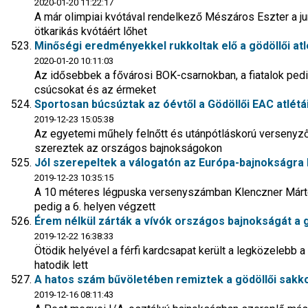
2020-01-20 11:22:17
A már olimpiai kvótával rendelkező Mészáros Eszter a ju
ötkarikás kvótáért lőhet
Minőségi eredményekkel rukkoltak elő a gödöllői atl
2020-01-20 10:11:03
Az idősebbek a fővárosi BOK-csarnokban, a fiatalok ped
csúcsokat és az érmeket
Sportosan búcsúztak az óévtől a Gödöllői EAC atlétá
2019-12-23 15:05:38
Az egyetemi műhely felnőtt és utánpótláskorú verseny
szereztek az országos bajnokságokon
Jól szerepeltek a válogatón az Európa-bajnokságra 
2019-12-23 10:35:15
A 10 méteres légpuska versenyszámban Klenczner Márton 
pedig a 6. helyen végzett
Érem nélkül zárták a vívók országos bajnokságát a 
2019-12-22 16:38:33
Ötödik helyével a férfi kardcsapat került a legközelebb 
hatodik lett
A hatos szám bűvöletében remiztek a gödöllői sakk
2019-12-16 08:11:43