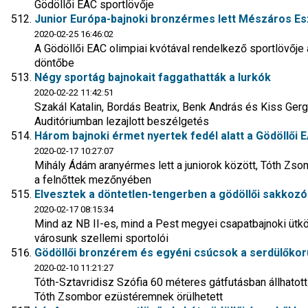
Gödöllői EAC sportlövője
Junior Európa-bajnoki bronzérmes lett Mészáros Es
2020-02-25 16:46:02
A Gödöllői EAC olimpiai kvótával rendelkező sportlövője
döntőbe
Négy sportág bajnokait faggathatták a lurkók
2020-02-22 11:42:51
Szakál Katalin, Bordás Beatrix, Benk András és Kiss Gerg
Auditóriumban lezajlott beszélgetés
Három bajnoki érmet nyertek fedél alatt a Gödöllői
2020-02-17 10:27:07
Mihály Ádám aranyérmes lett a juniorok között, Tóth Zsom
a felnőttek mezőnyében
Elvesztek a döntetlen-tengerben a gödöllői sakkoz
2020-02-17 08:15:34
Mind az NB II-es, mind a Pest megyei csapatbajnoki üt
városunk szellemi sportolói
Gödöllői bronzérem és egyéni csúcsok a serdülőkor
2020-02-10 11:21:27
Tóth-Sztavridisz Szófia 60 méteres gátfutásban állhatot
Tóth Zsombor ezüstéremnek örülhetett