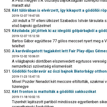
A Pest megyei I/A. osztályú bajnokságban szereplő 
maradt alul
Két túlórában is elvérzett, így kikapott a gödöllői r
2019-12-07 19:47:05
Jól indult a TF elleni ütközet Szabados István társulat
első bajnoki győzelmet
Kézilabda: jól jöttek ki az idegölő gólpárbajból a gödö
2019-12-07 15:12:53
Bartos Gábor együttese 77 gólos meccset nyert meg a Vá
telelhet
A kardválogatott tagjaként lett Fair Play-díjas Géme
2019-12-02 10:06:01
A világbajnoki döntőben elszenvedett egytusos vereség ut
nemzetközi szövetség elismerését
Gödöllői focibravúr az őszi bajnok Biatorbágy ottho
2019-11-23 15:47:15
Mivel Pozder Nenadot két meccsre eltiltották, szakmai ve
tizenegye
Két fronton is mattolták a gödöllői sakkozókat
2019-11-18 10:02:15
Tizenhét lejátszott partiból mindössze egyetlenben sikerü
csapatbajnoki fordulóban