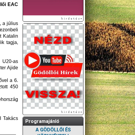
llői EAC
 a július
zonbeli
 Katalin
k tagja,
) U20-as
ter Ajide
vel a 6.
tott 450
ehország
l Takács
Programajánló
A GÖDÖLLŐI ÉS