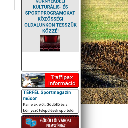
KÖRNYÉKBELI
KULTURÁLIS- ÉS
SPORTPROGRAMOKAT
KÖZÖSSÉGI
OLDALUNKON TESSZÜK
KÖZZÉ!
TÉRFÉL Sportmagazin
műsor
Kamerák előtt Gödöllő és a
környező települések sportolói