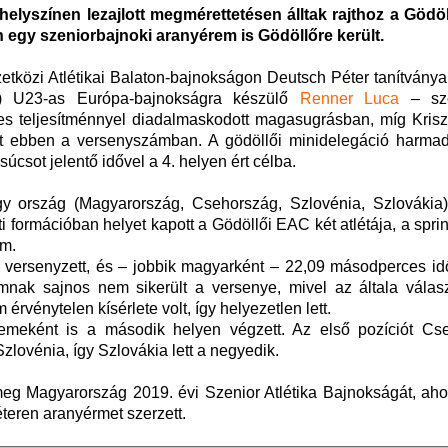
 helyszínen lezajlott megmérettetésen álltak rajthoz a Gödö
 egy szeniorbajnoki aranyérem is Gödöllőre került.
tközi Atlétikai Balaton-bajnokságon Deutsch Péter tanítványa,
e) U23-as Európa-bajnokságra készülő
Renner Luca
– sze
es teljesítménnyel diadalmaskodott magasugrásban, míg Kriszt
tt ebben a versenyszámban. A gödöllői minidelegáció harmadi
úcsot jelentő idővel a 4. helyen ért célba.
égy ország (Magyarország, Csehország, Szlovénia, Szlovákia
 formációban helyet kapott a Gödöllői EAC két atlétája, a sprin
ám.
 versenyzett, és – jobbik magyarként – 22,09 másodperces idő
mnak sajnos nem sikerült a versenye, mivel az általa válasz
vénytelen kísérlete volt, így helyezetlen lett.
emeként is a második helyen végzett. Az első pozíciót Cs
zlovénia, így Szlovákia lett a negyedik.
eg Magyarország 2019. évi Szenior Atlétika Bajnokságát, aho
teren aranyérmet szerzett.