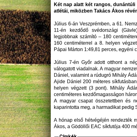
Két nap alatt két rangos, dunántúli
atlétái, miközben Takács Ákos révén
Július 6-án Veszprémben, a 61. Nemze
11-én kezdődő svédországi (Gävl
legjobbnak számító – 180 centiméter
160 centiméterrel a 8. helyen végze
Pápai Márton 1:49,81 perces, egyéni cs
Július 7-én Győr adott otthont a n
válogatott viadalnak. A magyar nemzeti
Dániel, valamint a rúdugró Mihály Ád
Ajide Dániel 200 méteres síkfutásban
helyen végzett (3 pont). Mihály Ádá
centiméteres kezdőmagasságon három ér
A magyar csapat összetettben és n
kaparintotta meg, a harmadikat pedig S
A hónap első hétvégéjén rendezték m
Ákos, a Gödöllői EAC síkfutója 400 mé
Címkék