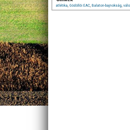
atlétika
,
Gödöllői EAC
,
Balaton-bajnokság
,
válo