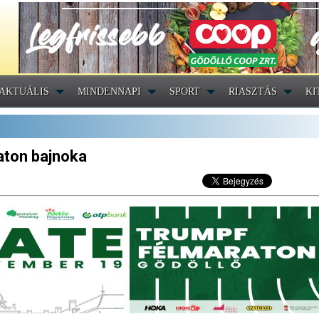
AKTUÁLIS
MINDENNAPI
SPORT
RIASZTÁS
KI
laton bajnoka