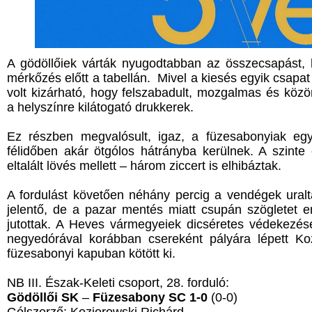
A gödöllőiek várták nyugodtabban az összecsapást, hi
mérkőzés előtt a tabellán. Mivel a kiesés egyik csapa
volt kizárható, hogy felszabadult, mozgalmas és köz
a helyszínre kilátogató drukkerek.
Ez részben megvalósult, igaz, a füzesabonyiak eg
félidőben akár ötgólos hátrányba kerülnek. A szinte
eltalált lövés mellett – három ziccert is elhibáztak.
A fordulást követően néhány percig a vendégek uralt
jelentő, de a pazar mentés miatt csupán szögletet
jutottak. A Heves vármegyeiek dicséretes védekezése
negyedórával korábban csereként pályára lépett Ko
füzesabonyi kapuban kötött ki.
NB III. Észak-Keleti csoport, 28. forduló:
Gödöllői SK
–
Füzesabony SC 1-0
(0-0)