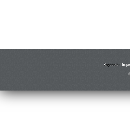
Kapcsolat
|
Imp
©