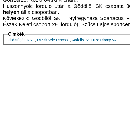
Gólszerző: Koziorowski Richárd.
Huszonnyolc forduló után a Gödöllői SK csapata 3
helyen
áll a csoportban.
Következik: Gödöllői SK – Nyíregyháza Spartacus FC
Észak-Keleti csoport 29. forduló), Szűcs Lajos sportce
Címkék
labdarúgás
,
NB III
,
Észak-Keleti csoport
,
Gödöllői SK
,
Füzesabony SC