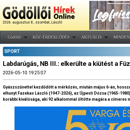
2026. augusztus 8., szombat, László
Gödöllő
KÖZ-ÉRDEKLŐDÉS
AKTUÁLIS
MINDEN
SPORT
Labdarúgás, NB III.: elkerülte a kiütést a F
2026-05-10 19:25:07
Gyászszünettel kezdődött a mérkőzés, miután május 6-án, hossza
elhunyt Fazekas László (1947-2026), az Újpesti Dózsa (1965-1980
korábbi kiválósága, aki 92 alkalommal öltötte magára a címeres 