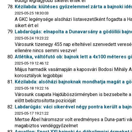
eddigi legnagyobb sikerét érték el
Kézilabda: kiütéses győzelemmel zárta a bajnoki idé
2025-05-25 18:30:03
A GKC legénysége alsóházi listavezetőként fogadta a Haj
sikert ért el
Labdarúgás: elnapolta a Dunavarsány a gödöllői baj
2025-05-24 19:23:22
Városunk tizenegy 455 nap elteltével szenvedett veres
ellenére nincs semmi veszve!
Atlétika, váltófutó ob: bajnok lett a 4x100 méteres gö
2025-05-19 12:46:12
Május harmadik vasárnapján a kaposvári Bodosi Mihály A
korosztályok legjobbjai
Kézilabda: alsóházi bajnoknak mondhatja magát a gö
2025-05-18 19:22:16
Városunk csapata Hajdúböszörményben is bezsebelte a k
előtt bebiztosította pozícióját
Labdarúgás: váci sikerével négy pontra került a bajn
2025-05-17 19:21:22
Mertse Ábel háromszor volt eredményes a Duna-parti vár
magabiztos vendéggyőzelmet
Aquatlon: Sport XXI bajnoki és diákolimpiai érmeket 