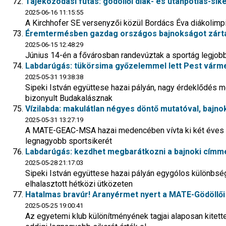
Tájékozódási futás: gödöllői diák- és utánpótlás-s
2025-06-16 11:15:55
A Kirchhofer SE versenyzői közül Bordács Éva diákolimpia
Éremtermésben gazdag országos bajnokságot zártak
2025-06-15 12:48:29
Június 14-én a fővárosban randevúztak a sportág legjobb
Labdarúgás: tükörsima győzelemmel lett Pest várme
2025-05-31 19:38:38
Sipeki István együttese hazai pályán, nagy érdeklődés me
bizonyult Budakalásznak
Vízilabda: makulátlan négyes döntő mutatóval, bajnok
2025-05-31 13:27:19
A MATE-GEAC-MSA hazai medencében vívta ki két éves mú
legnagyobb sportsikerét
Labdarúgás: kezdhet megbarátkozni a bajnoki címmel
2025-05-28 21:17:03
Sipeki István együttese hazai pályán egygólos különbség
elhalasztott hétközi ütközeten
Hatalmas bravúr! Aranyérmet nyert a MATE-Gödöllői 
2025-05-25 19:00:41
Az egyetemi klub különítményének tagjai alaposan kitett