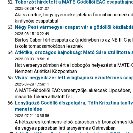
Toborzót hirdetett a MATE-Gödöllői EAC csapatbajno
2025-08-28 14:01:07
Aki szeretné, hogy gyermeke játékos formában ismerkedj
királynője csapatába!
Négy Pest vármegyei csapat vár a gödöllői kézilabd
2025-08-15 10:22:49
Bartos Gábor férficsapata az új idényben is az NB II. C je
iskola tornacsarnokában lesznek
Atlétika, országos bajnokság: Mátó Sára szállította 
2025-08-03 19:56:16
Hat versenyszámban ért el dobogós helyezést a MATE-GE
Nemzeti Atlétikai Központban
Vívás: negyedszer lett világbajnoki ezüstérmes csa
2025-07-28 17:58:11
A MATE-Gödöllői EAC versenyzője, akárcsak Lipcsében, 
második fokára állhatott fel
Lenyűgöző Gödöllő díszpolgára, Tóth Krisztina tanít
menetelése
2025-07-21 10:35:58
A hétszeres kontinens-első, párosban vb-bronzérmes kl
és vegyes párosban lett aranyérmes Ostravában