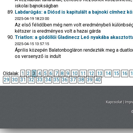
iskolai bajnokságban
Labdarúgás: a Diósd is kapitulált a bajnoki címhez kö
2025-04-19 18:23:00
Az első félidőben még nem volt eredménybeli különbség
kétszer is eredményes volt a hazai gárda
Triatlon: a gödöllői Gladinecz Leó nyakába akasztot
2025-04-15 13:57:15
Április közepén Balatonbogláron rendezték meg a duat
os versenyző is indult
Oldalak:
1
2
3
4
5
6
7
8
9
10
11
12
13
14
15
16
1
29
30
31
32
33
34
35
36
37
38
39
40
Kapcsolat
|
Imp
©