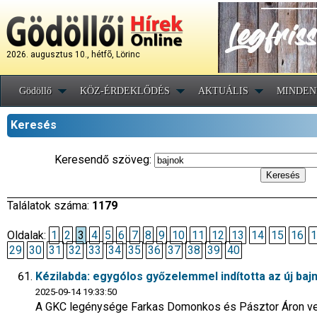
2026. augusztus 10., hétfõ, Lörinc
Gödöllő
KÖZ-ÉRDEKLŐDÉS
AKTUÁLIS
MINDEN
Keresés
Keresendő szöveg:
Találatok száma:
1179
Oldalak:
1
2
3
4
5
6
7
8
9
10
11
12
13
14
15
16
1
29
30
31
32
33
34
35
36
37
38
39
40
Kézilabda: egygólos győzelemmel indította az új bajn
2025-09-14 19:33:50
A GKC legénysége Farkas Domonkos és Pásztor Áron vez