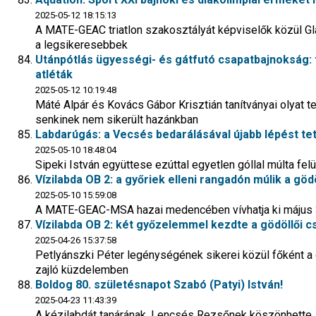
2025-05-12 18:15:13
A MATE-GEAC triatlon szakosztályát képviselők közül Gl
a legsikeresebbek
Utánpótlás ügyességi- és gátfutó csapatbajnokság: 
atléták
2025-05-12 10:19:48
Máté Alpár és Kovács Gábor Krisztián tanítványai olyat 
senkinek nem sikerült hazánkban
Labdarúgás: a Vecsés bedarálásával újabb lépést tett
2025-05-10 18:48:04
Sipeki István együttese ezúttal egyetlen góllal múlta felül
Vízilabda OB 2: a győriek elleni rangadón múlik a göd
2025-05-10 15:59:08
A MATE-GEAC-MSA hazai medencében vívhatja ki május 31
Vízilabda OB 2: két győzelemmel kezdte a gödöllői c
2025-04-26 15:37:58
Petlyánszki Péter legénységének sikerei közül főként a gy
zajló küzdelemben
Boldog 80. születésnapot Szabó (Patyi) István!
2025-04-23 11:43:39
A kézilabdát tanárának, Lencsés Rezsőnek köszönhette, a