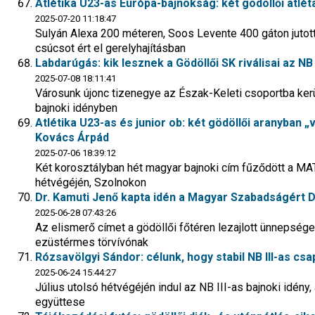
Atlétika U23-as Európa-bajnokság: két gödöllői atlét
2025-07-20 11:18:47
Sulyán Alexa 200 méteren, Soos Levente 400 gáton jutot
csúcsot ért el gerelyhajításban
Labdarúgás: kik lesznek a Gödöllői SK riválisai az NB 
2025-07-08 18:11:41
Városunk újonc tizenegye az Észak-Keleti csoportba ker
bajnoki idényben
Atlétika U23-as és junior ob: két gödöllői aranyban 
Kovács Árpád
2025-07-06 18:39:12
Két korosztályban hét magyar bajnoki cím fűződött a M
hétvégéjén, Szolnokon
Dr. Kamuti Jenő kapta idén a Magyar Szabadságért D
2025-06-28 07:43:26
Az elismerő címet a gödöllői főtéren lezajlott ünnepsége
ezüstérmes törvívónak
Rózsavölgyi Sándor: célunk, hogy stabil NB III-as cs
2025-06-24 15:44:27
Július utolsó hétvégéjén indul az NB III-as bajnoki idény
együttese