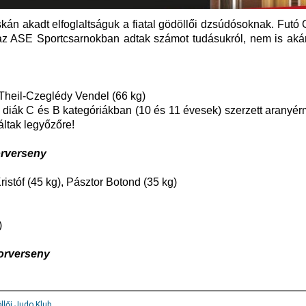
án akadt elfoglaltságuk a fiatal gödöllői dzsúdósoknak. Futó
 az ASE Sportcsarnokban adtak számot tudásukról, nem is aká
 Theil-Czeglédy Vendel (66 kg)
a diák C és B kategóriákban (10 és 11 évesek) szerzett aranyé
áltak legyőzőre!
rverseny
istóf (45 kg), Pásztor Botond (35 kg)
)
orverseny
llői Judo Klub