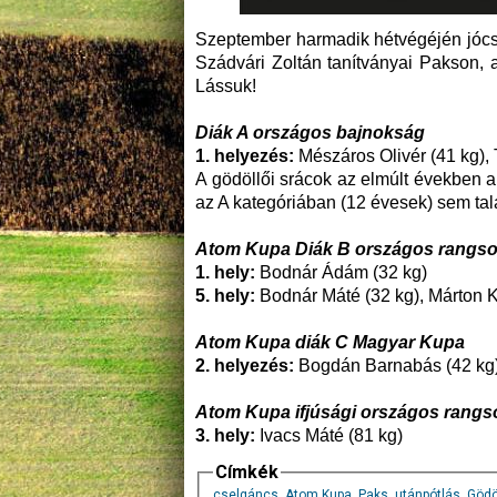
Szeptember harmadik hétvégéjén jócsk
Szádvári Zoltán tanítványai Pakson,
Lássuk!
Diák A országos bajnokság
1. helyezés:
Mészáros Olivér (41 kg),
A gödöllői srácok az elmúlt években 
az A kategóriában (12 évesek) sem tal
Atom Kupa Diák B országos rangso
1. hely:
Bodnár Ádám (32 kg)
5. hely:
Bodnár Máté (32 kg), Márton Kr
Atom Kupa diák C Magyar Kupa
2. helyezés:
Bogdán Barnabás (42 kg
Atom Kupa ifjúsági országos rangs
3. hely:
Ivacs Máté (81 kg)
Címkék
cselgáncs
,
Atom Kupa
,
Paks
,
utánpótlás
,
Gödö