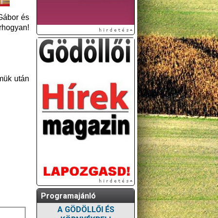
 Gábor és
rhogyan!
rmük után
Programajánló
A GÖDÖLLŐI ÉS