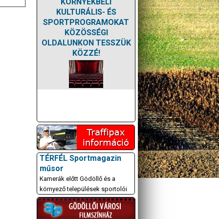
KÖRNYÉKBELI
KULTURÁLIS- ÉS
SPORTPROGRAMOKAT
KÖZÖSSÉGI
OLDALUNKON TESSZÜK
KÖZZÉ!
TÉRFÉL Sportmagazin
műsor
Kamerák előtt Gödöllő és a
környező települések sportolói