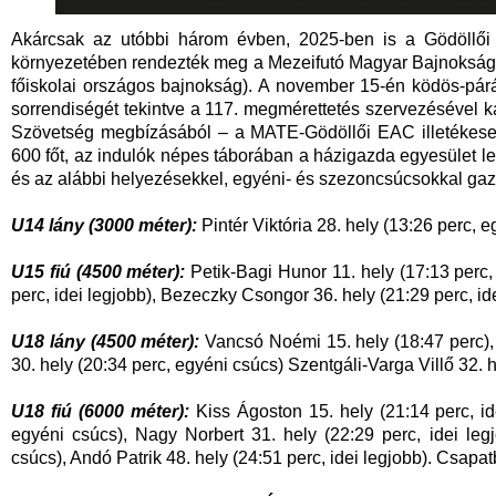
Akárcsak az utóbbi három évben, 2025-ben is a Gödöllői K
környezetében rendezték meg a Mezeifutó Magyar Bajnokságo
főiskolai országos bajnokság). A november 15-én ködös-párás
sorrendiségét tekintve a 117. megmérettetés szervezésével ka
Szövetség megbízásából – a MATE-Gödöllői EAC illetékeseir
600 főt, az indulók népes táborában a házigazda egyesület leg
és az alábbi helyezésekkel, egyéni- és szezoncsúcsokkal gazda
U14 lány (3000 méter):
Pintér Viktória 28. hely (13:26 perc, 
U15 fiú (4500 méter):
Petik-Bagi Hunor 11. hely (17:13 perc,
perc, idei legjobb), Bezeczky Csongor 36. hely (21:29 perc, id
U18 lány (4500 méter):
Vancsó Noémi 15. hely (18:47 perc), 
30. hely (20:34 perc, egyéni csúcs) Szentgáli-Varga Villő 32. h
U18 fiú (6000 méter):
Kiss Ágoston 15. hely (21:14 perc, id
egyéni csúcs), Nagy Norbert 31. hely (22:29 perc, idei leg
csúcs), Andó Patrik 48. hely (24:51 perc, idei legjobb). Csapat