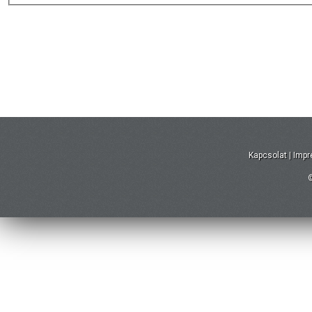
Kapcsolat
|
Imp
©