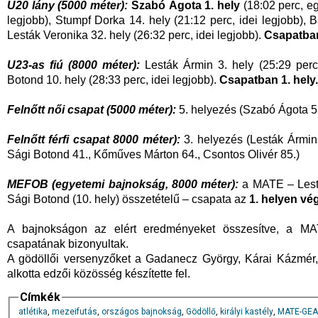
U20 lány (5000 méter):
Szabó Ágota 1. hely
(18:02 perc, eg
legjobb), Stumpf Dorka 14. hely (21:12 perc, idei legjobb), B
Lesták Veronika 32. hely (26:32 perc, idei legjobb).
Csapatban
U23-as fiú (8000 méter):
Lesták Ármin 3. hely (25:29 perc)
Botond 10. hely (28:33 perc, idei legjobb).
Csapatban 1. hely.
Felnőtt női csapat (5000 méter):
5. helyezés (Szabó Ágota 5
Felnőtt férfi csapat 8000 méter):
3. helyezés (Lesták Ármin 
Sági Botond 41., Kőműves Márton 64., Csontos Olivér 85.)
MEFOB (egyetemi bajnokság, 8000 méter):
a MATE – Lestá
Sági Botond (10. hely) összetételű – csapata az
1. helyen vég
A bajnokságon az elért eredményeket összesítve, a MA
csapatának bizonyultak.
A gödöllői versenyzőket a Gadanecz György, Kárai Kázmér
alkotta edzői közösség készítette fel.
Címkék
atlétika
,
mezeifutás
,
országos bajnokság
,
Gödöllő
,
királyi kastély
,
MATE-GE