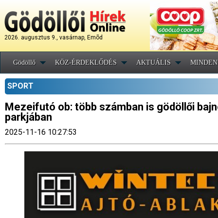
2026. augusztus 9., vasárnap, Emõd
Gödöllő
KÖZ-ÉRDEKLŐDÉS
AKTUÁLIS
MINDEN
SPORT
Mezeifutó ob: több számban is gödöllői bajno
parkjában
2025-11-16 10:27:53