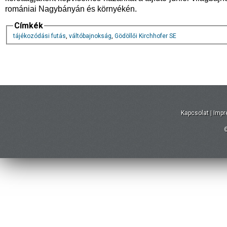
romániai Nagybányán és környékén.
Címkék
tájékozódási futás
,
váltóbajnokság
,
Gödöllői Kirchhofer SE
Kapcsolat
|
Imp
©