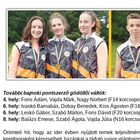
További bajnoki pontszerző gödöllői váltók:
4. hely:
Foris Ádám, Vajda Márk, Nagy Norbert (F14 korcsopor
6. hely:
Ivaskó Barnabás, Dobay Benedek, Kiss Ágoston (F16
6. hely:
Leskó Gábor, Szabó Márton, Foris Dávid (F20 korcsop
8. hely:
Balázs Emese, Szabó Ágota, Vajda Júlia (N16 korcso
Örömteli hír, hogy az idei évben nyújtott remek teljesítm
kerettagjaként képviselheti hazánkat a tájfutó junior világbaj