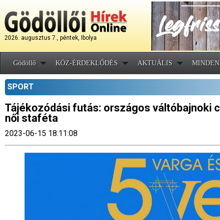
2026. augusztus 7., péntek, Ibolya
Gödöllő
KÖZ-ÉRDEKLŐDÉS
AKTUÁLIS
MINDEN
SPORT
Tájékozódási futás: országos váltóbajnoki c
női staféta
2023-06-15 18:11:08