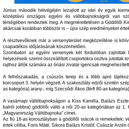
Június második hétvégéjén lezajlott az idei év egyik kiem
középtávú országos egyéni és váltóbajnokságról van sz
térségében rendeztek meg. A megmérettetésen a Gödöllői Kir
akárcsak korábban többször is – újra szép eredményeket értek
A résztvevőknek már a versenyterület megközelítése is kihívá
csapadékos időjárásának köszönhetően.
Szombaton az egyéni versenyek két fordulóban zajlottak le
helyezéseik szerint összeállított csoportokra osztva jutottak
rajthoz állók számára az óriási zivatar igencsak megnehezítette
A felhőszakadás, a csúszós terep és a több apró tájékoz
korcsoport 3. helyén végzett. A szakosztály edzői szintén szé
as kategória) arany-, míg Szecsődi Ákos (férfi 80-as kategória
A vasárnapi váltóbajnokságon a Kiss Kamilla, Balázs Eszter
balról jobbra) gödöllői váltó a női 20-as kategóriában az 1.
„Magyarország Váltóbajnoka” címet.
Az fiú 18-as korosztályban a gödöllői srácok is remekeltek: 
értek célba, Foris Máté, Sikora Balázs Kristóf, Császár Arzén ö