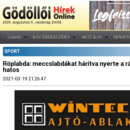
2026. augusztus 9., vasárnap, Emõd
Gödöllő
KÖZ-ÉRDEKLŐDÉS
AKTUÁLIS
MINDEN
SPORT
Röplabda: meccslabdákat hárítva nyerte a rá
hatos
2021-03-19 21:26:47