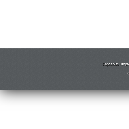
Kapcsolat
|
Imp
©