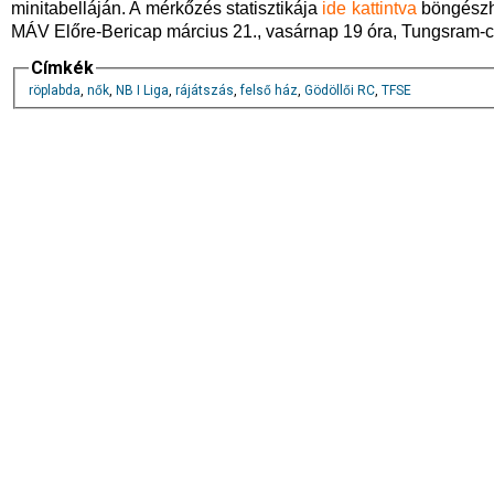
minitabelláján. A mérkőzés statisztikája
ide kattintva
böngészhe
MÁV Előre-Bericap március 21., vasárnap 19 óra, Tungsram
Címkék
röplabda
,
nők
,
NB I Liga
,
rájátszás
,
felső ház
,
Gödöllői RC
,
TFSE