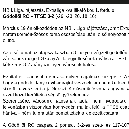
NB I. Liga, rájátszás, Extraliga kvalifikáló kör, 1. forduló:
Gödöllői RC –
TFSE 3-2
(-26, -23, 20, 18, 16)
Március 19-én elkezdődött az NB I. Liga rájátszása, amit Extr
három körmérkőzéses torna összesítése utáni első helyezett fe
elitbe.
Az első tornát az alapszakaszban 3. helyen végzett gödöllőie
zárt kapuk mögött. Szalay Attila együttesének riválisa a TFSE
kétszer is 3-2 arányban nyert városunk hatosa.
Ezúttal is, ráadásul, nem akármilyen izgalmak közepette. Az
hogy a gödöllői lányok villámrajtot vesznek, ám nem kellően 
sikerült elveszíteni a játékrészt. A második felvonás ugyancs
ezzel közel kerültek a végső győzelemhez.
Szerencsére, városunk hatosának tagjai nem nyugodtak
felvonásban viszonylag könnyedén múlták felül a TFSE csap
hárítva – némi túlóra után pontot tettek a kiélezett csatára.
A Gödöllői RC csapata 2 ponttal, 3-2-es szett- és 117-1