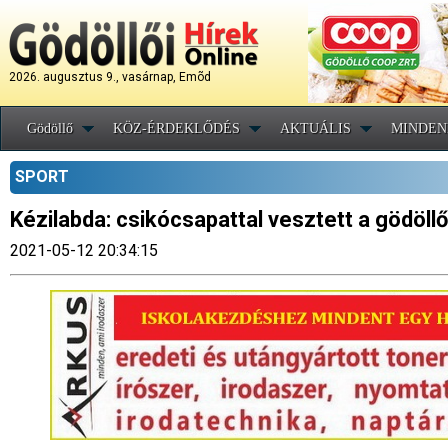
2026. augusztus 9., vasárnap, Emõd
Gödöllő
KÖZ-ÉRDEKLŐDÉS
AKTUÁLIS
MINDEN
SPORT
Kézilabda: csikócsapattal vesztett a gödöll
2021-05-12 20:34:15