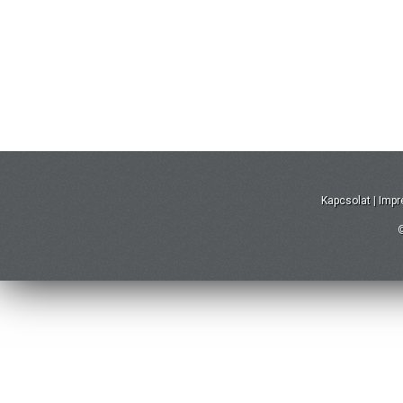
Kapcsolat
|
Imp
©