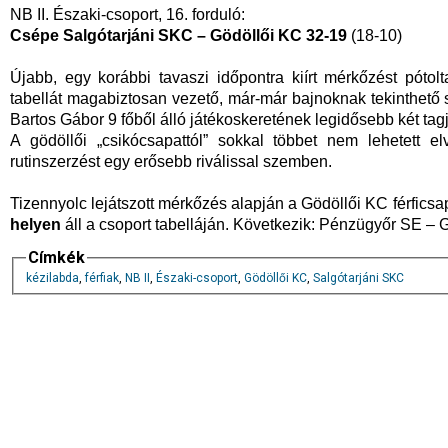
NB II. Északi-csoport, 16. forduló:
Csépe Salgótarjáni SKC – Gödöllői KC 32-19
(18-10)
Újabb, egy korábbi tavaszi időpontra kiírt mérkőzést pótol
tabellát magabiztosan vezető, már-már bajnoknak tekinthető
Bartos Gábor 9 főből álló játékoskeretének legidősebb két tagj
A gödöllői „csikócsapattól” sokkal többet nem lehetett el
rutinszerzést egy erősebb riválissal szemben.
Tizennyolc lejátszott mérkőzés alapján a Gödöllői KC férfics
helyen
áll a csoport tabelláján. Következik: Pénzügyőr SE – 
Címkék
kézilabda
,
férfiak
,
NB II
,
Északi-csoport
,
Gödöllői KC
,
Salgótarjáni SKC