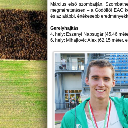
Március első szombatján, Szombathe
megmérettetésen – a Gödöllői EAC kép
és az alábbi, értékesebb eredményekke
Gerelyhajítás
4. hely: Eszenyi Napsugár (45,46 méte
6. hely: Mihajlovic Alex (62,15 méter, 