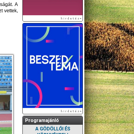
ságát. A
t vettek,
Programajánló
A GÖDÖLLŐI ÉS