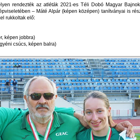
lyen rendezték az atléták 2021-es Téli Dobó Magyar Bajnok
viseletében – Máté Alpár (képen középen) tanítványai is rész
l rukkoltak elő:
r, képen jobbra)
egyéni csúcs, képen balra)