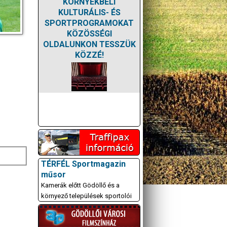
KÖRNYÉKBELI
KULTURÁLIS- ÉS
SPORTPROGRAMOKAT
KÖZÖSSÉGI
OLDALUNKON TESSZÜK
KÖZZÉ!
TÉRFÉL Sportmagazin
műsor
Kamerák előtt Gödöllő és a
környező települések sportolói