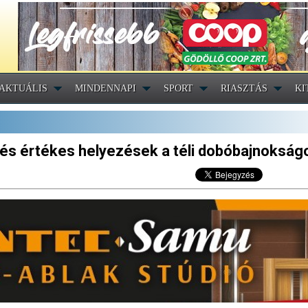
AKTUÁLIS
MINDENNAPI
SPORT
RIASZTÁS
KI
m és értékes helyezések a téli dobóbajnokság