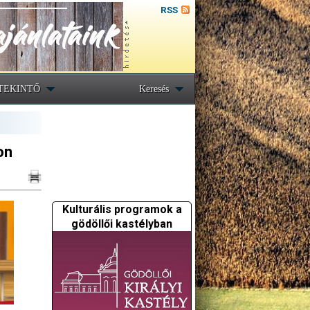
RSS
TEKINTŐ
Keresés
on
Kulturális programok a
gödöllői kastélyban