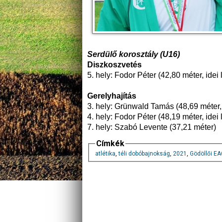
Serdülő korosztály (U16)
Diszkoszvetés
5. hely: Fodor Péter (42,80 méter, idei
Gerelyhajítás
3. hely: Grünwald Tamás (48,69 méter, 
4. hely: Fodor Péter (48,19 méter, idei
7. hely: Szabó Levente (37,21 méter)
Címkék
atlétika
,
téli dobóbajnokság
,
2021
,
Gödöllői E