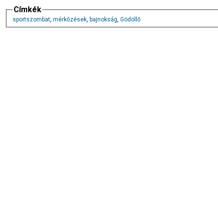
Címkék
sportszombat
,
mérkőzések
,
bajnokság
,
Gödöllő