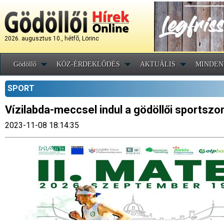
2026. augusztus 10., hétfõ, Lörinc
Gödöllő
KÖZ-ÉRDEKLŐDÉS
AKTUÁLIS
MINDEN
SPORT
Vízilabda-meccsel indul a gödöllői sportsz
2023-11-08 18:14:35