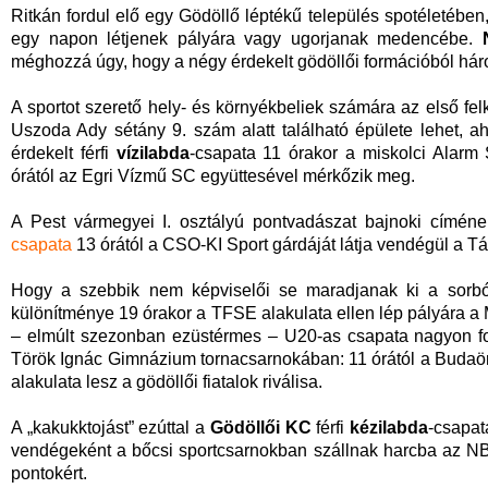
Ritkán fordul elő egy Gödöllő léptékű település spotéletében
egy napon létjenek pályára vagy ugorjanak medencébe.
méghozzá úgy, hogy a négy érdekelt gödöllői formációból három
A sportot szerető hely- és környékbeliek számára az első fe
Uszoda Ady sétány 9. szám alatt található épülete lehet, a
érdekelt férfi
vízilabda
-csapata 11 órakor a miskolci Alarm
órától az Egri Vízmű SC együttesével mérkőzik meg.
A Pest vármegyei I. osztályú pontvadászat bajnoki címéne
csapata
13 órától a CSO-KI Sport gárdáját látja vendégül a T
Hogy a szebbik nem képviselői se maradjanak ki a sorb
különítménye 19 órakor a TFSE alakulata ellen lép pályára 
– elmúlt szezonban ezüstérmes – U20-as csapata nagyon fon
Török Ignác Gimnázium tornacsarnokában: 11 órától a Budaö
alakulata lesz a gödöllői fiatalok riválisa.
A „kakukktojást” ezúttal a
Gödöllői KC
férfi
kézilabda
-csapat
vendégeként a bőcsi sportcsarnokban szállnak harcba az NB 
pontokért.