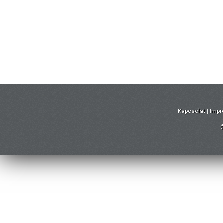
Kapcsolat
|
Imp
©