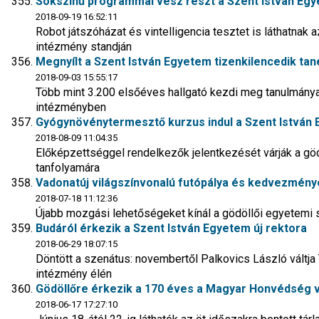
Sokszínű programmal vesz részt a Szent István Eg
2018-09-19 16:52:11
Robot játszóházat és vintelligencia tesztet is láthatnak 
intézmény standján
Megnyílt a Szent István Egyetem tizenkilencedik ta
2018-09-03 15:55:17
Több mint 3.200 elsőéves hallgató kezdi meg tanulmányai
intézményben
Gyógynövénytermesztő kurzus indul a Szent István
2018-08-09 11:04:35
Előképzettséggel rendelkezők jelentkezését várják a gö
tanfolyamára
Vadonatúj világszínvonalú futópálya és kedvezmén
2018-07-18 11:12:36
Újabb mozgási lehetőségeket kínál a gödöllői egyetemi 
Budáról érkezik a Szent István Egyetem új rektora
2018-06-29 18:07:15
Döntött a szenátus: novembertől Palkovics László váltja
intézmény élén
Gödöllőre érkezik a 170 éves a Magyar Honvédség v
2018-06-17 17:27:10