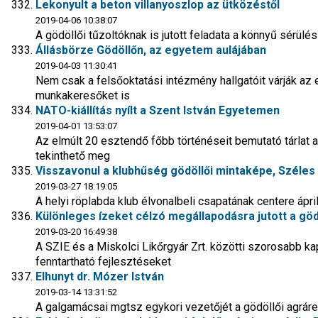
Lekonyult a beton villanyoszlop az ütközéstől
2019-04-06 10:38:07
A gödöllői tűzoltóknak is jutott feladata a könnyű sérülé
Állásbörze Gödöllőn, az egyetem aulájában
2019-04-03 11:30:41
Nem csak a felsőoktatási intézmény hallgatóit várják az
munkakeresőket is
NATO-kiállítás nyílt a Szent István Egyetemen
2019-04-01 13:53:07
Az elmúlt 20 esztendő főbb történéseit bemutató tárlat a
tekinthető meg
Visszavonul a klubhűség gödöllői mintaképe, Széles
2019-03-27 18:19:05
A helyi röplabda klub élvonalbeli csapatának centere ápri
Különleges ízeket célzó megállapodásra jutott a gö
2019-03-20 16:49:38
A SZIE és a Miskolci Likőrgyár Zrt. közötti szorosabb ka
fenntartható fejlesztéseket
Elhunyt dr. Mózer István
2019-03-14 13:31:52
A galgamácsai mgtsz egykori vezetőjét a gödöllői agrár