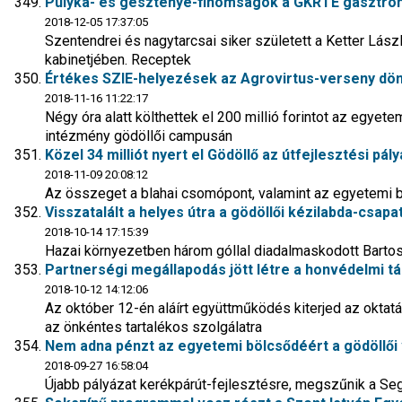
Pulyka- és gesztenye-finomságok a GKRTE gasztro
2018-12-05 17:37:05
Szentendrei és nagytarcsai siker született a Ketter Lás
kabinetjében. Receptek
Értékes SZIE-helyezések az Agrovirtus-verseny dö
2018-11-16 11:22:17
Négy óra alatt költhettek el 200 millió forintot az egyet
intézmény gödöllői campusán
Közel 34 milliót nyert el Gödöllő az útfejlesztési pál
2018-11-09 20:08:12
Az összeget a blahai csomópont, valamint az egyetemi bej
Visszatalált a helyes útra a gödöllői kézilabda-csapa
2018-10-14 17:15:39
Hazai környezetben három góllal diadalmaskodott Bartos
Partnerségi megállapodás jött létre a honvédelmi t
2018-10-12 14:12:06
Az október 12-én aláírt együttműködés kiterjed az oktatás
az önkéntes tartalékos szolgálatra
Nem adna pénzt az egyetemi bölcsődéért a gödöllő
2018-09-27 16:58:04
Újabb pályázat kerékpárút-fejlesztésre, megszűnik a Seg