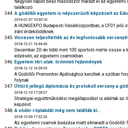
Negyven napon belül másodszor maradt el az egyetemi c
találkozó
A gödöllői egyetem is népszerűsíti képzéseit az Educ
2019-01-07 10:30:10
A HUNGEXPO Budapesti Vásárközpontban, a CF01 jelű sta
iránt érdeklődőknek
Viccesen teljesítették az év legfontosabb versenyét 
2018-12-21 16:44:45
December 20-án több mint 100 sportoló mérte össze a t
edzésén, az egyetemi csarnokban
Egyetem téri utak: örömteli fejlemények
2018-12-12 16:59:35
A Gödöllői Premontrei Apátsághoz kerültek a szóban forg
folynak
Úttörő jellegű diplomácia és protokoll verseny a gö
2018-12-10 17:28:37
Stratégiai együttműködési megállapodást is aláírtak az il
képzést
A vödör-röplabdát még nem találták ki…
2018-12-09 17:32:26
Az egyetemi csarnok beázása miatt elmaradt a Gödöllő-