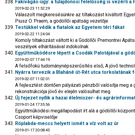
Fakivágás-ügy: a tulajdonosi felelősség is vezérli 
2019-02-23 11:52:29
Válaszolt megkeresésünkre az tiltakozást kiváltott Egy
Piusz O. Praem, a gödöllői apátság vezetője
Testükkel védik a fiatalok az Egyetem téri fákat
2019-02-22 11:24:04
Komoly tiltakozást váltott ki a Gödöllői Premontrei Apáts
veszélyek elhárításával indokolnak
Együttműködésre lépett a Csodák Palotájával a göd
2019-02-07 17:44:19
A felsőfokú tudománynépszerűsítés első, A jövő technol
Nyárra tervezik a Blaháné út-Rét utca torkolatának f
2019-02-07 11:02:01
A fejlesztést döntően pályázati pénzből valósítja meg a
rekonstrukciója jövő év elején valósulhat meg
Új fejezet nyílik a hazai élelmiszer- és agrárinforma
2019-01-24 17:35:56
Együttműködési megállapodást írt alá a gödöllői közpo
Csoport képviselője
Röplabda-meccs helyett ismét a víz volt az úr
2019-01-17 20:08:45