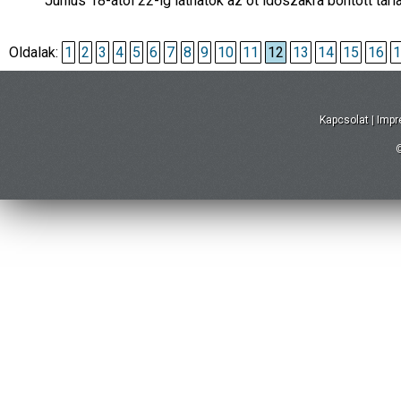
Június 18-ától 22-ig láthatók az öt időszakra bontott tárl
Oldalak:
1
2
3
4
5
6
7
8
9
10
11
12
13
14
15
16
1
Kapcsolat
|
Imp
©