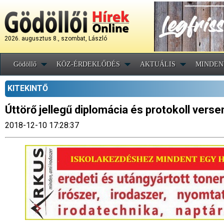
2026. augusztus 8., szombat, László
Gödöllő
KÖZ-ÉRDEKLŐDÉS
AKTUÁLIS
MINDEN
KITEKINTŐ
Úttörő jellegű diplomácia és protokoll vers
2018-12-10 17:28:37