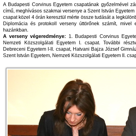
A Budapesti Corvinus Egyetem csapatának győzelmével záru
című, meghívásos szakmai versenye a Szent István Egyetem 
csapat közel 4 órán keresztül mérte össze tudását a legkülön
Diplomácia és protokoll verseny úttörőnek számít, miv
hazánkban.
A verseny végeredménye:
1. Budapesti Corvinus Egyete
Nemzeti Közszolgálati Egyetem I. csapat. További résztv
Debreceni Egyetem I-II. csapat, Hatvani Bajza József Gim
Szent István Egyetem, Nemzeti Közszolgálati Egyetem II. csap