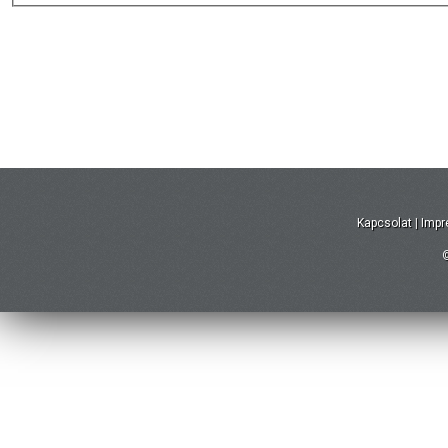
Kapcsolat
|
Imp
©