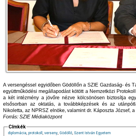
A versengéssel egyidőben Gödöllőn a SZIE Gazdaság- és Tá
együttműködési megállapodást kötött a Nemzetközi Protoko
a két intézmény a jövőre nézve kölcsönösen biztosítja eg
elsősorban az oktatás, a továbbképzések és az utánpót
Nikoletta, az NPRSZ elnöke, valamint dr. Káposzta József, a
Forrás: SZIE Médiaközpont
Címkék
diplomácia
,
protokoll
,
verseny
,
Gödöllő
,
Szent István Egyetem