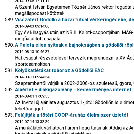
2014-09-05 17:11:17
A Szent István Egyetemen Tőzsér János rektor fogadta 
megállapodást kötöttek
Visszatért Gödöllő a hazai futsal vérkeringésébe, d
2014-09-03 09:14:06
Egy év kihagyás után az NB II. Keleti-csoportjában, MAG
megfiatalított csapata
A Palota ellen nyitnak a bajnokságban a gödöllői röp
2014-08-13 10:46:27
Hat csapat részvételével tervezik megrendezni a XV. Á
sportcsarnokban
Kölyökatlétákat toboroz a Gödöllői EAC
2014-08-11 09:44:54
Szeptembertől várják a 2002-2006-os születésű, gyors,
Albérlet + diákigazolvány = kedvezményes internet
2014-08-01 17:09:55
Az Invitel új ajánlata augusztus 1-jétől Gödöllőn is elérh
lehetőséggel
Felújítják a főtéri COOP-áruház élelmiszer üzletét
2014-07-14 13:32:29
A munkálatok várhatóan három hétig tartanak. Addig az Ar