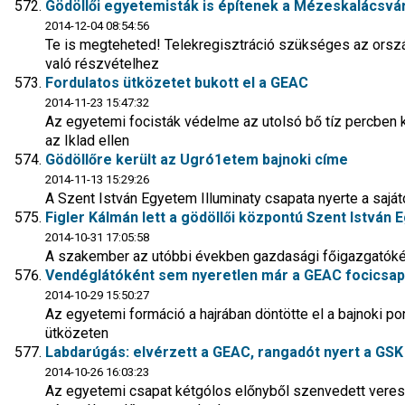
Gödöllői egyetemisták is építenek a Mézeskalácsv
2014-12-04 08:54:56
Te is megteheted! Telekregisztráció szükséges az ors
való részvételhez
Fordulatos ütközetet bukott el a GEAC
2014-11-23 15:47:32
Az egyetemi focisták védelme az utolsó bő tíz percben ké
az Iklad ellen
Gödöllőre került az Ugró1etem bajnoki címe
2014-11-13 15:29:26
A Szent István Egyetem Illuminaty csapata nyerte a sajá
Figler Kálmán lett a gödöllői központú Szent István 
2014-10-31 17:05:58
A szakember az utóbbi években gazdasági főigazgatóké
Vendéglátóként sem nyeretlen már a GEAC focicsap
2014-10-29 15:50:27
Az egyetemi formáció a hajrában döntötte el a bajnoki po
ütközeten
Labdarúgás: elvérzett a GEAC, rangadót nyert a GSK I
2014-10-26 16:03:23
Az egyetemi csapat kétgólos előnyből szenvedett veres