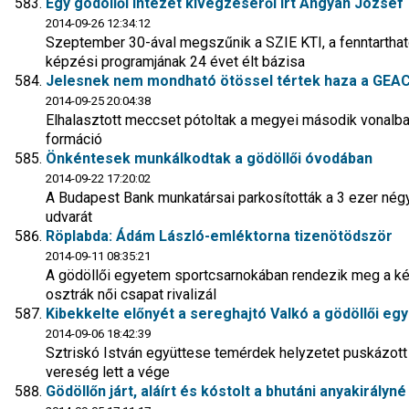
Egy gödöllői intézet kivégzéséről írt Ángyán József
2014-09-26 12:34:12
Szeptember 30-ával megszűnik a SZIE KTI, a fenntarth
képzési programjának 24 évet élt bázisa
Jelesnek nem mondható ötössel tértek haza a GEAC 
2014-09-25 20:04:38
Elhalasztott meccset pótoltak a megyei második vonalba
formáció
Önkéntesek munkálkodtak a gödöllői óvodában
2014-09-22 17:20:02
A Budapest Bank munkatársai parkosították a 3 ezer né
udvarát
Röplabda: Ádám László-emléktorna tizenötödször
2014-09-11 08:35:21
A gödöllői egyetem sportcsarnokában rendezik meg a k
osztrák női csapat rivalizál
Kibekkelte előnyét a sereghajtó Valkó a gödöllői eg
2014-09-06 18:42:39
Sztriskó István együttese temérdek helyzetet puskázott 
vereség lett a vége
Gödöllőn járt, aláírt és kóstolt a bhutáni anyakirályné