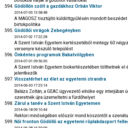
boltokba várják a gödöllői vásárlókat
Gödöllőn szólt a gazdákhoz Orbán Viktor
2014-07-05 13:58:48
A MAGOSZ tisztújító küldöttgyűlésén mondott beszédet a m
birtokpolitika
Gödöllői virágok Zebegényben
2014-07-02 17:22:28
A Szent István Egyetem kertészetéből mintegy 60 négyz
versenyre készülő települést
Önkéntes programok Babatvölgyben
2014-07-01 09:56:30
A Szent István Egyetem biokertészetében tölthetnek el 
jelentkezők
Visszatérhet az élet az egyetemi strandra
2014-06-30 17:25:14
Balázs Zoltán, a GEAC ügyvezető elnöke egy interjúban 
szeretnék újra üzemeltetni a fürdőhelyet
Zárul a tanév a Szent István Egyetemen
2014-06-18 09:10:44
Rektori minőségében először mond köszöntőt a szenátus 
Női fronton Gödöllő az egyetemi röplabdasport fell
2014-06-08 16:39:09