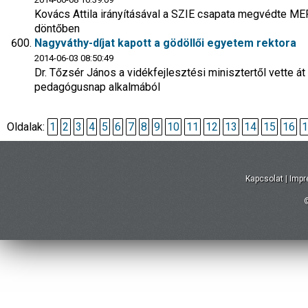
Kovács Attila irányításával a SZIE csapata megvédte ME
döntőben
Nagyváthy-díjat kapott a gödöllői egyetem rektora
2014-06-03 08:50:49
Dr. Tőzsér János a vidékfejlesztési minisztertől vette á
pedagógusnap alkalmából
Oldalak:
1
2
3
4
5
6
7
8
9
10
11
12
13
14
15
16
1
Kapcsolat
|
Imp
©