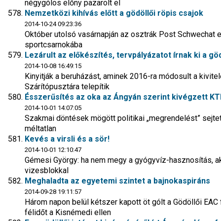
négygólos előny pazarolt el
Nemzetközi kihívás előtt a gödöllői röpis csajok
2014-10-24 09:23:36
Október utolsó vasárnapján az osztrák Post Schwechat e
sportcsarnokába
Lezárult az előkészítés, tervpályázatot írnak ki a g
2014-10-08 16:49:15
Kinyitják a beruházást, aminek 2016-ra módosult a kivite
Szárítópusztára telepítik
Ésszerűsítés az oka az Ángyán szerint kivégzett K
2014-10-01 14:07:05
Szakmai döntések mögött politikai „megrendelést” sejte
méltatlan
Kevés a virsli és a sör!
2014-10-01 12:10:47
Gémesi György: ha nem megy a gyógyvíz-hasznosítás, a
vizesblokkal
Meghaladta az egyetemi szintet a bajnokaspiráns
2014-09-28 19:11:57
Három napon belül kétszer kapott öt gólt a Gödöllői EAC
félidőt a Kisnémedi ellen