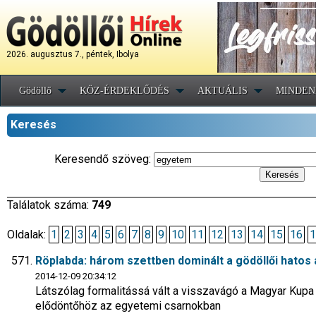
2026. augusztus 7., péntek, Ibolya
Gödöllő
KÖZ-ÉRDEKLŐDÉS
AKTUÁLIS
MINDEN
Keresés
Keresendő szöveg:
Találatok száma:
749
Oldalak:
1
2
3
4
5
6
7
8
9
10
11
12
13
14
15
16
1
Röplabda: három szettben dominált a gödöllői hatos
2014-12-09 20:34:12
Látszólag formalitássá vált a visszavágó a Magyar Kupa 
elődöntőhöz az egyetemi csarnokban