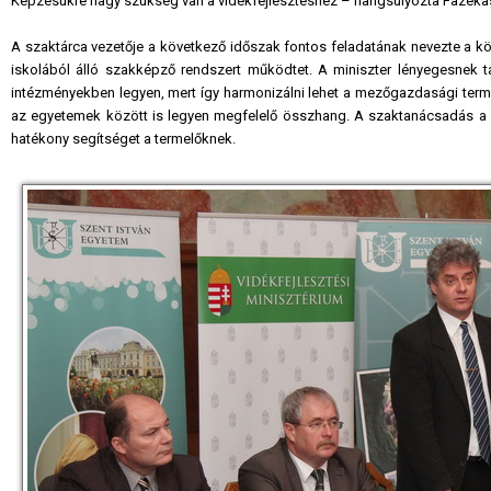
Képzésükre nagy szükség van a vidékfejlesztéshez – hangsúlyozta Fazekas
A szaktárca vezetője a következő időszak fontos feladatának nevezte a 
iskolából álló szakképző rendszert működtet. A miniszter lényegesnek ta
intézményekben legyen, mert így harmonizálni lehet a mezőgazdasági terme
az egyetemek között is legyen megfelelő összhang. A szaktanácsadás 
hatékony segítséget a termelőknek.