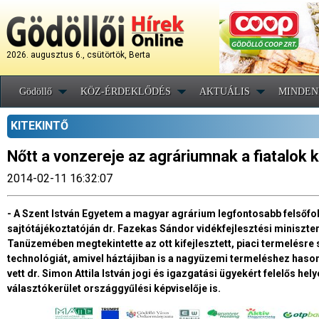
2026. augusztus 6., csütörtök, Berta
Gödöllő
KÖZ-ÉRDEKLŐDÉS
AKTUÁLIS
MINDEN
KITEKINTŐ
Nőtt a vonzereje az agráriumnak a fiatalok 
2014-02-11 16:32:07
- A Szent István Egyetem a magyar agrárium legfontosabb felsőfo
sajtótájékoztatóján dr. Fazekas Sándor vidékfejlesztési miniszter
Tanüzemében megtekintette az ott kifejlesztett, piaci termelésre 
technológiát, amivel háztájiban is a nagyüzemi termeléshez haso
vett dr. Simon Attila István jogi és igazgatási ügyekért felelős hel
választókerület országgyűlési képviselője is.