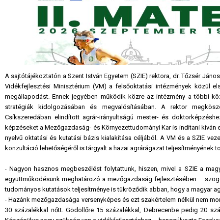
A sajtótájékoztatón a Szent István Egyetem (SZIE) rektora, dr. Tőzsér János
Vidékfejlesztési Minisztérium (VM) a felsőoktatási intézmények közül el
megállapodást. Ennek jegyében működik közre az intézmény a többi közöt
stratégiák kidolgozásában és megvalósításában. A rektor megkös
Csíkszeredában elindított agrár-irányultságú mester- és doktorképzéshe
képzéseket a Mezőgazdaság- és Környezettudományi Kar is indítani kíván 
nyelvű oktatási és kutatási bázis kialakítása céljából. A VM és a SZIE 
konzultáció lehetőségéről is tárgyalt a hazai agrárágazat teljesítményének
- Nagyon hasznos megbeszélést folytattunk, hiszen, mivel a SZIE a magy
együttműködésünk meghatározó a mezőgazdaság fejlesztésében – szögezte 
tudományos kutatások teljesítménye is tükröződik abban, hogy a magyar agr
- Hazánk mezőgazdasága versenyképes és ezt szakértelem nélkül nem mond
30 százalékkal nőtt. Gödöllőre 15 százalékkal, Debrecenbe pedig 20 szá