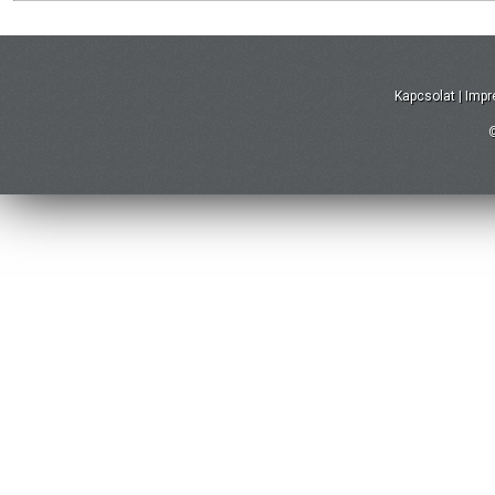
Kapcsolat
|
Imp
©