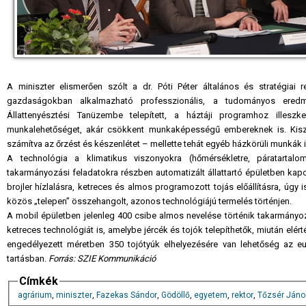
A miniszter elismerően szólt a dr. Póti Péter általános és stratégiai r
gazdaságokban alkalmazható professzionális, a tudományos eredmén
Állattenyésztési Tanüzembe telepített, a háztáji programhoz illesz
munkalehetőséget, akár csökkent munkaképességű embereknek is. Kiszo
számítva az őrzést és készenlétet – mellette tehát egyéb házkörüli munkák 
A technológia a klimatikus viszonyokra (hőmérsékletre, páratartalomr
takarmányozási feladatokra részben automatizált állattartó épületben kapot
brojler hízlalásra, ketreces és almos programozott tojás előállításra, úgy
közös „telepen” összehangolt, azonos technológiájú termelés történjen.
A mobil épületben jelenleg 400 csibe almos nevelése történik takarmányoz
ketreces technológiát is, amelybe jércék és tojók telepíthetők, miután elér
engedélyezett méretben 350 tojótyúk elhelyezésére van lehetőség az e
tartásban.
Forrás: SZIE Kommunikáció
Címkék
agrárium
,
miniszter
,
Fazekas Sándor
,
Gödöllő
,
egyetem
,
rektor
,
Tőzsér Jáno