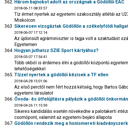
Három bajnokot adott az országnak a Gödöllői EAC
2018-06-11 08:33:57
Tíz érmet nyertek az egyetemi szakosztály atlétái az U2
Miskolcon
Sikeresen vizsgáztak Gödöllőn a székelyföldi hallga
2018-06-07 17:12:14
Az újdonsült agrárminiszter is tagja volt a szaktudást s
Egyetemen
Hogyan juthatsz SZIE Sport kártyához?
2018-05-07 17:54:41
Több okból is érdemes élni a gödöllői központú egyete
lehetőségekkel
Tízzel nyertek a gödöllői kézisek a TF ellen
2018-04-28 15:01:06
Az első perctől nem fért hozzá kétség, hogy Bartos Gábo
egyetemi társulatot
Óvoda- és útfelújításra pályázik a gödöllői önkormá
2018-04-26 11:15:59
Sikeres kandidálás esetén növekedne a palotakerti intéz
csomópont, valamint az egyetemi bejáró állapota
Gödöllőn rendezik meg a honismereti kiadványszerk