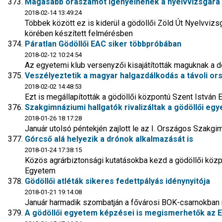
Magasabb óraszámot igényelnének a nyelvvizsgára 
2018-02-14 13:49:24
Többek között ez is kiderül a gödöllői Zöld Út Nyelvviz
körében készített felmérésben
Páratlan Gödöllői EAC siker többpróbában
2018-02-12 10:24:54
Az egyetemi klub versenyzői kisajátították maguknak a
Veszélyeztetik a magyar halgazdálkodás a távoli ors
2018-02-02 14:48:53
Ezt is megállapították a gödöllői központú Szent István
Szakgimnáziumi hallgatók rivalizáltak a gödöllői eg
2018-01-26 18:17:28
Január utolsó péntekjén zajlott le az I. Országos Szakg
Górcső alá helyezik a drónok alkalmazását is
2018-01-24 17:38:15
Közös agrárbiztonsági kutatásokba kezd a gödöllői köz
Egyetem
Gödöllői atléták sikeres fedettpályás idénynyitója
2018-01-21 19:14:08
Január harmadik szombatján a fővárosi BOK-csarnokban
A gödöllői egyetem képzései is megismerhetők az Ed