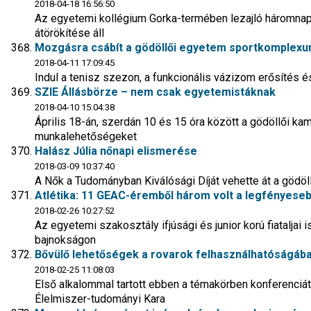
2018-04-18 16:56:50
Az egyetemi kollégium Gorka-termében lezajló háromn
átörökítése áll
Mozgásra csábít a gödöllői egyetem sportkomplex
2018-04-11 17:09:45
Indul a tenisz szezon, a funkcionális vázizom erősítés é
SZIE Állásbörze – nem csak egyetemistáknak
2018-04-10 15:04:38
Április 18-án, szerdán 10 és 15 óra között a gödöllői kam
munkalehetőségeket
Halász Júlia nőnapi elismerése
2018-03-09 10:37:40
A Nők a Tudományban Kiválósági Díját vehette át a gödö
Atlétika: 11 GEAC-éremből három volt a legfényeseb
2018-02-26 10:27:52
Az egyetemi szakosztály ifjúsági és junior korú fiataljai
bajnokságon
Bővülő lehetőségek a rovarok felhasználhatóságáb
2018-02-25 11:08:03
Első alkalommal tartott ebben a témakörben konferenciá
Élelmiszer-tudományi Kara