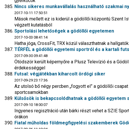
gyerkőcök
Nincs sikeres munkavállalás használható szakmai ny
2017-10-11 17:50:51
Mások mellett ez is kiderül a gödöllői központú Szent I
végzett kutatásból
Sportolási lehetőségek a gödöllői egyetemen
2017-10-03 08:41:14
Hatha jóga, CrossFit, TRX közül választhatnak a hallgató
TÉRFÉL a gödöllői egyetemi sportról és a kartali futs
2017-09-30 09:41:48
Ötödször került képernyőre a Plusz Televízió és a Gödö
érdekességgel
Futsal: végjátékban kiharcolt ördögi siker
2017-09-29 23:17:36
Az utolsó bő négy percben „fogyott el” a gödöllői csapat
sportcsarnokban
Külsősök is bekapcsolódhatnak a gödöllői egyetem 
2017-09-10 18:00:07
Ingyenes regisztráció után bárki részt vehet a SZIE Sport
órákon
Fiatal műholdas földmegfigyelési szakemberek Gödö