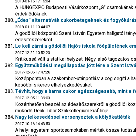
2018-01-15 17:16:04
A HUNGEXPO Budapesti Vásárközpont „G” csarnokának AF0
érdeklődőknek
„Édes” alternatívák cukorbetegeknek és fogyókúrá
2018-01-11 10:44:07
A gödöllői központú Szent István Egyetem hallgatói tény
édesítőszerekről
Le kell zárni a gödöllői Hajós iskola főépületének e
2017-12-22 10:52:23
Kritikussá vált a statikai helyzet. Négy, alsó tagozatos o
Együttműködési megállapodás jött lére a Szent Istv
2017-12-06 17:47:28
Középpontban a szakember-utánpótlás: a cég segíti a hall
későbbi sikeres elhelyezkedésüket
Tévhit, hogy a barna cukor egészségesebb, mint a 
2017-12-05 11:39:03
Közérthetően beszél az édesítőszerekről a gödöllői kö
működő Deák Tibor Szakkollégium kisfilmje
Nagy lelkesedéssel versenyeztek a kölyökatléták
2017-10-16 14:43:53
A helyi egyetem sportcsarnokában mérték össze tudásuka