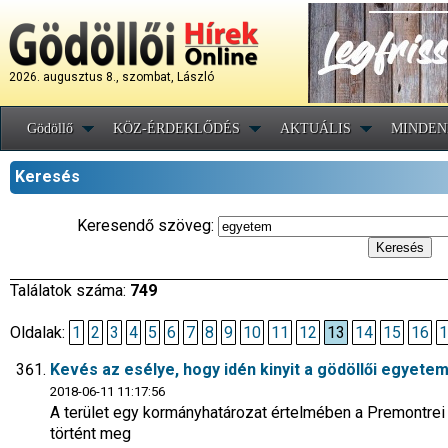
2026. augusztus 8., szombat, László
Gödöllő
KÖZ-ÉRDEKLŐDÉS
AKTUÁLIS
MINDEN
Keresés
Keresendő szöveg:
Találatok száma:
749
Oldalak:
1
2
3
4
5
6
7
8
9
10
11
12
13
14
15
16
1
Kevés az esélye, hogy idén kinyit a gödöllői egyetem
2018-06-11 11:17:56
A terület egy kormányhatározat értelmében a Premontre
történt meg