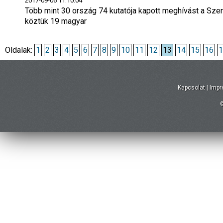
2017-09-06 11:10:04
Több mint 30 ország 74 kutatója kapott meghívást a Sze
köztük 19 magyar
Oldalak:
1
2
3
4
5
6
7
8
9
10
11
12
13
14
15
16
1
Kapcsolat
|
Imp
©