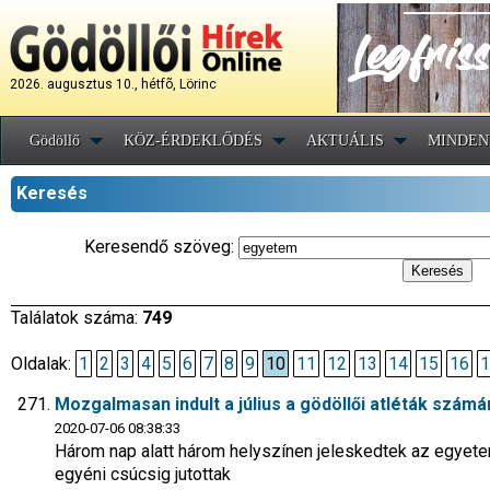
2026. augusztus 10., hétfõ, Lörinc
Gödöllő
KÖZ-ÉRDEKLŐDÉS
AKTUÁLIS
MINDEN
Keresés
Keresendő szöveg:
Találatok száma:
749
Oldalak:
1
2
3
4
5
6
7
8
9
10
11
12
13
14
15
16
1
Mozgalmasan indult a július a gödöllői atléták számá
2020-07-06 08:38:33
Három nap alatt három helyszínen jeleskedtek az egyete
egyéni csúcsig jutottak