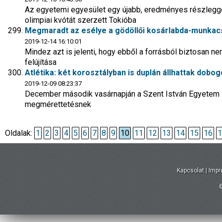
Az egyetemi egyesület egy újabb, eredményes részlegge
olimpiai kvótát szerzett Tokióba
Megmaradt az esélye a gödöllői kosárlabda-munkac
2019-12-14 16:10:01
Mindez azt is jelenti, hogy ebből a forrásból biztosan 
felújítása
Atlétika: két korosztályban is duplán állhattak dobogó
2019-12-09 08:23:37
December második vasárnapján a Szent István Egyetem sp
megmérettetésnek
Oldalak:
1
2
3
4
5
6
7
8
9
10
11
12
13
14
15
16
1
Kapcsolat
|
Imp
©