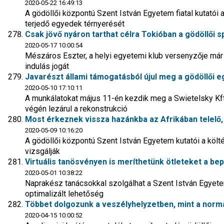
2020-05-22 16:49:13
A gödöllői központú Szent István Egyetem fiatal kutatói
terjedő egyedek térnyerését
Csak jövő nyáron tarthat célra Tokióban a gödöllői 
2020-05-17 10:00:54
Mészáros Eszter, a helyi egyetemi klub versenyzője már
indulás jogát
Javarészt állami támogatásból újul meg a gödöllői
2020-05-10 17:10:11
A munkálatokat május 11-én kezdik meg a Swietelsky Kft
végén lezárul a rekonstrukció
Most érkeznek vissza hazánkba az Afrikában telelő, 
2020-05-09 10:16:20
A gödöllői központú Szent István Egyetem kutatói a költ
vizsgálják
Virtuális tanösvényen is meríthetünk ötleteket a b
2020-05-01 10:38:22
Naprakész tanácsokkal szolgálhat a Szent István Egyete
optimalizált lehetőség
Többet dolgozunk a veszélyhelyzetben, mint a norm
2020-04-15 10:00:52