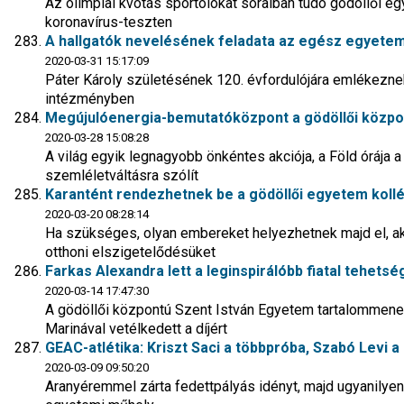
Az olimpiai kvótás sportolókat soraiban tudó gödöllői egy
koronavírus-teszten
A hallgatók nevelésének feladata az egész egyetem
2020-03-31 15:17:09
Páter Károly születésének 120. évfordulójára emlékeznek
intézményben
Megújulóenergia-bemutatóközpont a gödöllői közpo
2020-03-28 15:08:28
A világ egyik legnagyobb önkéntes akciója, a Föld órája a
szemléletváltásra szólít
Karantént rendezhetnek be a gödöllői egyetem kollé
2020-03-20 08:28:14
Ha szükséges, olyan embereket helyezhetnek majd el, a
otthoni elszigetelődésüket
Farkas Alexandra lett a leginspirálóbb fiatal tehetsé
2020-03-14 17:47:30
A gödöllői központú Szent István Egyetem tartalommene
Marinával vetélkedett a díjért
GEAC-atlétika: Kriszt Saci a többpróba, Szabó Levi a 
2020-03-09 09:50:20
Aranyéremmel zárta fedettpályás idényt, majd ugyanilyen