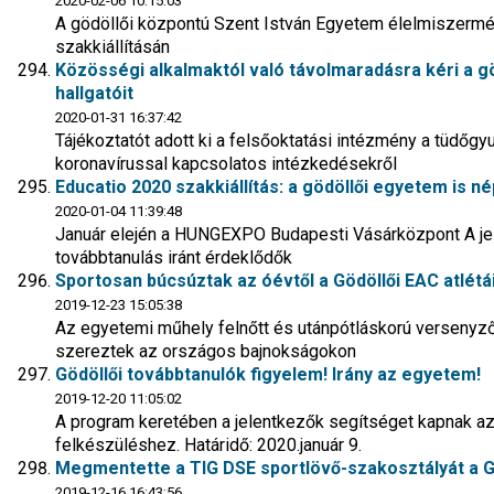
2020-02-06 10:15:03
A gödöllői központú Szent István Egyetem élelmiszermérn
szakkiállításán
Közösségi alkalmaktól való távolmaradásra kéri a g
hallgatóit
2020-01-31 16:37:42
Tájékoztatót adott ki a felsőoktatási intézmény a tüdőg
koronavírussal kapcsolatos intézkedésekről
Educatio 2020 szakkiállítás: a gödöllői egyetem is n
2020-01-04 11:39:48
Január elején a HUNGEXPO Budapesti Vásárközpont A jel
továbbtanulás iránt érdeklődők
Sportosan búcsúztak az óévtől a Gödöllői EAC atlétá
2019-12-23 15:05:38
Az egyetemi műhely felnőtt és utánpótláskorú verseny
szereztek az országos bajnokságokon
Gödöllői továbbtanulók figyelem! Irány az egyetem!
2019-12-20 11:05:02
A program keretében a jelentkezők segítséget kapnak az 
felkészüléshez. Határidő: 2020.január 9.
Megmentette a TIG DSE sportlövő-szakosztályát a G
2019-12-16 16:43:56