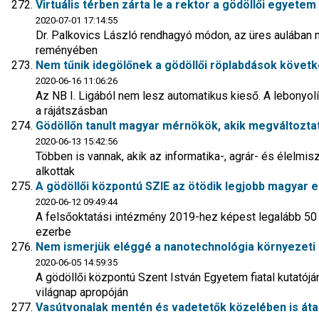
Virtuális térben zárta le a rektor a gödöllői egyetem
2020-07-01 17:14:55
Dr. Palkovics László rendhagyó módon, az üres aulában 
reményében
Nem tűnik idegölőnek a gödöllői röplabdások követk
2020-06-16 11:06:26
Az NB I. Ligából nem lesz automatikus kieső. A lebonyolí
a rájátszásban
Gödöllőn tanult magyar mérnökök, akik megváltoztat
2020-06-13 15:42:56
Többen is vannak, akik az informatika-, agrár- és élelmis
alkottak
A gödöllői központú SZIE az ötödik legjobb magyar
2020-06-12 09:49:44
A felsőoktatási intézmény 2019-hez képest legalább 50 hel
ezerbe
Nem ismerjük eléggé a nanotechnológia környezeti 
2020-06-05 14:59:35
A gödöllői központú Szent István Egyetem fiatal kutat
világnap apropóján
Vasútvonalak mentén és vadetetők közelében is átal