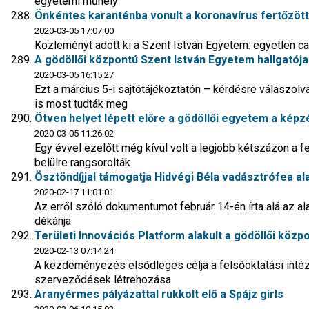
egyetemi műhely
Önkéntes karanténba vonult a koronavírus fertőzött
2020-03-05 17:07:00
Közleményt adott ki a Szent István Egyetem: egyetlen c
A gödöllői központú Szent István Egyetem hallgatója
2020-03-05 16:15:27
Ezt a március 5-i sajtótájékoztatón – kérdésre válaszolva
is most tudták meg
Ötven helyet lépett előre a gödöllői egyetem a képz
2020-03-05 11:26:02
Egy évvel ezelőtt még kívül volt a legjobb kétszázon a f
belülre rangsorolták
Ösztöndíjjal támogatja Hidvégi Béla vadásztrófea a
2020-02-17 11:01:01
Az erről szóló dokumentumot február 14-én írta alá az a
dékánja
Területi Innovációs Platform alakult a gödöllői köz
2020-02-13 07:14:24
A kezdeményezés elsődleges célja a felsőoktatási inté
szerveződések létrehozása
Aranyérmes pályázattal rukkolt elő a Spájz girls