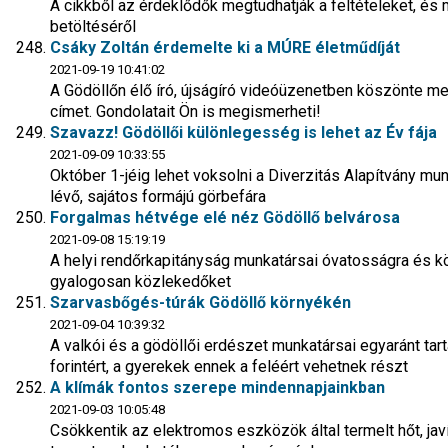
A cikkből az érdeklődők megtudhatják a feltételeket, é
betöltéséről
Csáky Zoltán érdemelte ki a MÚRE életműdíját
2021-09-19 10:41:02
A Gödöllőn élő író, újságíró videóüzenetben köszönte 
címet. Gondolatait Ön is megismerheti!
Szavazz! Gödöllői különlegesség is lehet az Év fája
2021-09-09 10:33:55
Október 1-jéig lehet voksolni a Diverzitás Alapítvány munka
lévő, sajátos formájú görbefára
Forgalmas hétvége elé néz Gödöllő belvárosa
2021-09-08 15:19:19
A helyi rendőrkapitányság munkatársai óvatosságra és kö
gyalogosan közlekedőket
Szarvasbőgés-túrák Gödöllő környékén
2021-09-04 10:39:32
A valkói és a gödöllői erdészet munkatársai egyaránt tart
forintért, a gyerekek ennek a feléért vehetnek részt
A klímák fontos szerepe mindennapjainkban
2021-09-03 10:05:48
Csökkentik az elektromos eszközök által termelt hőt, jav