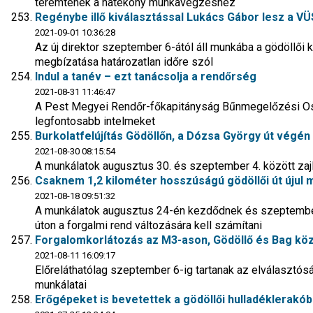
teremtenek a hatékony munkavégzéshez
Regénybe illő kiválasztással Lukács Gábor lesz a V
2021-09-01 10:36:28
Az új direktor szeptember 6-ától áll munkába a gödöllői k
megbízatása határozatlan időre szól
Indul a tanév – ezt tanácsolja a rendőrség
2021-08-31 11:46:47
A Pest Megyei Rendőr-főkapitányság Bűnmegelőzési Os
legfontosabb intelmeket
Burkolatfelújítás Gödöllőn, a Dózsa György út végén
2021-08-30 08:15:54
A munkálatok augusztus 30. és szeptember 4. között zaj
Csaknem 1,2 kilométer hosszúságú gödöllői út újul m
2021-08-18 09:51:32
A munkálatok augusztus 24-én kezdődnek és szeptember 
úton a forgalmi rend változására kell számítani
Forgalomkorlátozás az M3-ason, Gödöllő és Bag köz
2021-08-11 16:09:17
Előreláthatólag szeptember 6-ig tartanak az elválasztósáv
munkálatai
Erőgépeket is bevetettek a gödöllői hulladéklerak