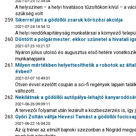
2021-07-25 12:34:04
A helyszínen – a helyi hivatásos tűzoltókon kívül – a vác
szükség volt
Sikerrel járt a gödöllői zsaruk körözési akciója
2021-07-24 14:54:12
A helyi rendőrkapitányság munkatársai a környező telep
Döntött a polgármester: ekkor szünetel a hivatali i
2021-07-23 10:21:57
Nyáron július utolsó és augusztus első hetére vonatkozik
munkanapjaira
Milyen mértékben helyettesíthetik a robotok az ált
évben?
2021-07-07 10:49:01
Ötven évvel ezelőtt csupán a sci-fi regények lapjain talál
változott…
Nekilátnak a gödöllői autópálya-lehajtó kanyarodósá
2021-06-26 09:09:11
A tervezői folyamat után lezárult a közbeszerzés is, így
Győri Zoltán váltja Hevesi Tamást a gödöllői focics
2021-06-22 16:04:20
Az új tréner az elmúlt bajnoki szezonban a Nógrád megy