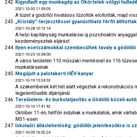
Kigyulladt egy munkagép az Ökörtelek-völgyi hullad
2021-10-30 11:09:05
A tüzet a gödöllői hivatásos tűzoltók eloltották, majd vi
„Kristály”-terjesztéssel gyanúsítható férfit állította
2021-10-28 10:13:14
A helyi kapitányság munkatársai új pszichoaktív anyaggal 
kezdeményeztek eljárást
Ilyen esetszámokkal szembesültek tavaly a gödöllői
2021-10-25 16:38:00
A város területén 110 műszaki mentésnél és 116 tűzeset
munkatársainak
Megújult a palotakerti HÉV-kanyar
2021-10-19 15:24:53
A szakemberek két hét alatt végeztek a rekonstrukciós m
legjelentősebb átjárójánál
Terelőelem- és burkolatjavítás a Gödöllő közeli aut
2021-10-10 17:41:42
Október 11-én, hétfőn indulnak a munkálatok, amik várha
M31-esen
Iskolaőri álláslehetőség: gödöllői jelentkezőkre is 
2021-10-05 16:02:24