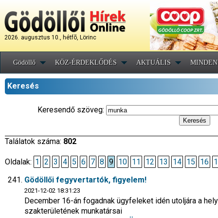
2026. augusztus 10., hétfõ, Lörinc
Gödöllő
KÖZ-ÉRDEKLŐDÉS
AKTUÁLIS
MINDEN
Keresés
Keresendő szöveg:
Találatok száma:
802
Oldalak:
1
2
3
4
5
6
7
8
9
10
11
12
13
14
15
16
1
Gödöllői fegyvertartók, figyelem!
2021-12-02 18:31:23
December 16-án fogadnak ügyfeleket idén utoljára a hel
szakterületének munkatársai