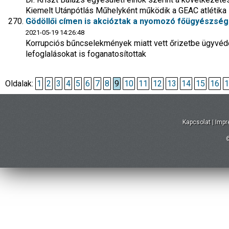
Kiemelt Utánpótlás Műhelyként működik a GEAC atlétika
Gödöllői címen is akcióztak a nyomozó főügyészség
2021-05-19 14:26:48
Korrupciós bűncselekmények miatt vett őrizetbe ügyvéde
lefoglalásokat is foganatosítottak
Oldalak:
1
2
3
4
5
6
7
8
9
10
11
12
13
14
15
16
1
Kapcsolat
|
Imp
©