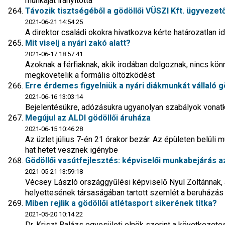
munkáját irányította
Távozik tisztségéből a gödöllői VÜSZI Kft. ügyveze
2021-06-21 14:54:25
A direktor családi okokra hivatkozva kérte határozatla
Mit viselj a nyári zakó alatt?
2021-06-17 18:57:41
Azoknak a férfiaknak, akik irodában dolgoznak, nincs kö
megkövetelik a formális öltözködést
Erre érdemes figyelniük a nyári diákmunkát vállaló 
2021-06-16 13:03:14
Bejelentésükre, adózásukra ugyanolyan szabályok vonat
Megújul az ALDI gödöllői áruháza
2021-06-15 10:46:28
Az üzlet július 7-én 21 órakor bezár. Az épületen belüli
hat hetet vesznek igénybe
Gödöllői vasútfejlesztés: képviselői munkabejárás az
2021-05-21 13:59:18
Vécsey László országgyűlési képviselő Nyul Zoltánnak, 
helyettesének társaságában tartott szemlét a beruházás
Miben rejlik a gödöllői atlétasport sikerének titka?
2021-05-20 10:14:22
Dr. Kriszt Balázs egyesületi elnök szerint a következete