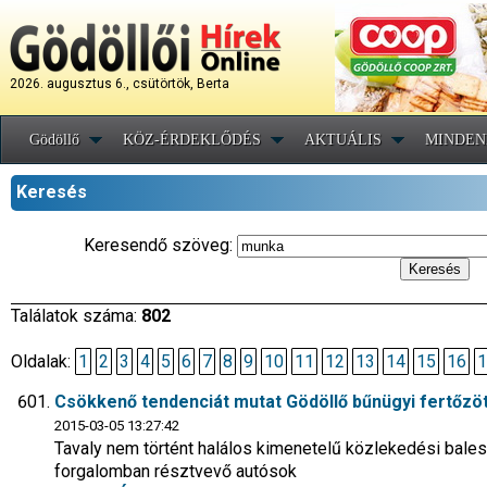
2026. augusztus 6., csütörtök, Berta
Gödöllő
KÖZ-ÉRDEKLŐDÉS
AKTUÁLIS
MINDEN
Keresés
Keresendő szöveg:
Találatok száma:
802
Oldalak:
1
2
3
4
5
6
7
8
9
10
11
12
13
14
15
16
1
Csökkenő tendenciát mutat Gödöllő bűnügyi fertőzö
2015-03-05 13:27:42
Tavaly nem történt halálos kimenetelű közlekedési bale
forgalomban résztvevő autósok