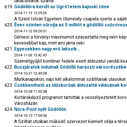
tanácsnokok száma
Gödöllőre került az Ugró1etem bajnoki címe
2014-11-13 15:29:26
A Szent István Egyetem Illuminaty csapata nyerte a sajá
Éves szinten súrolja az 5 milliót a gödöllői csúcsv
2014-11-12 09:26:01
Gémesi a törvényi maximumot szavaztatta meg nem képvi
kevesebbet kap, mint ami járna neki
Egyesekben nagy erő lakozik…
2014-11-03 13:42:43
Szemétgyűjtő konténer fedele esett áldozatul vandál ke
Buszjáratok indulnak Gödöllő haraszti városrészébe
2014-10-31 12:49:38
Munkanapokon, napi két alkalommal szállítanak utasokat
Csökkenthető az időskorúak áldozattá válásának k
2014-10-28 11:53:08
Kortársképző programot tartottak a veszélyeztetett koro
Városházán
Nóra-Pont nyílt Gödöllőn
2014-10-15 17:09:06
A Szilhát utcában működő szervezet kiemelt célja a térs