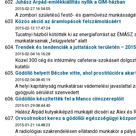
Juhász Árpád-emlékkiállítás nyílik a GIM-házban
2015-02-27 16:54:05
A zombori születésű festő- és iparművész munkásságát 
Közös akció az áramlopások felszámolásáért
2015-02-12 17:47:24
Tucatnyi házból kötötték ki az energiaforrást az ÉMÁSZ
munkatársainak „felügyelete” alatt
Trendek és tendenciák a juttatások területén – 2015
2015-02-04 16:16:28
Közel 300 cég és intézmény cafeteria-szokásait dolgozt
kutatói
Gödöllő helyett Bécsbe vitte, ahol prostitúcióra akar
2015-02-04 08:45:19
A helyi kapitányság munkatársai vádemelési javaslattal zá
gyógyuló sérülést szenvedett
Gödöllőn készítették fel a Mancs címszereplőit
2015-01-29 08:44:40
Halász Árpád kutyakiképző munkáját dicséri az Alex és 
Orvosírnokot keres a gödöllői egészségügyi közpon
2015-01-21 14:48:23
A radiológiai szakrendelésen ellátandó munkakör a pályá