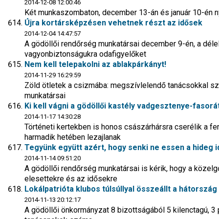
2014-12-08 12:00:46
Két munkaszombaton, december 13-án és január 10-én ny
Újra kortársképzésen vehetnek részt az idősek
2014-12-04 14:47:57
A gödöllői rendőrség munkatársai december 9-én, a délelő
vagyonbiztonságukra odafigyelőket
Nem kell telepakolni az ablakpárkányt!
2014-11-29 16:29:59
Zöld ötletek a csizmába: megszívlelendő tanácsokkal s
munkatársai
Ki kell vágni a gödöllői kastély vadgesztenye-fasorá
2014-11-17 14:30:28
Történeti kertekben is honos császárhársra cserélik a f
harmadik hetében lezajlanak
Tegyünk együtt azért, hogy senki ne essen a hideg i
2014-11-14 09:51:20
A gödöllői rendőrség munkatársai is kérik, hogy a közelg
elesettekre és az idősekre
Lokálpatrióta klubos túlsúllyal összeállt a hátország
2014-11-13 20:12:17
A gödöllői önkormányzat 8 bizottságából 5 kilenctagú, 3