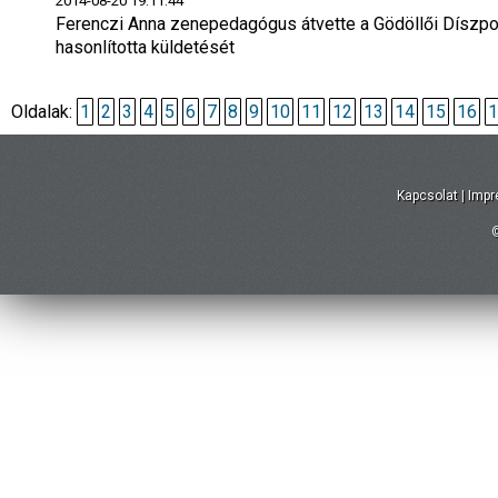
2014-08-20 19:11:44
Ferenczi Anna zenepedagógus átvette a Gödöllői Díszpol
hasonlította küldetését
Oldalak:
1
2
3
4
5
6
7
8
9
10
11
12
13
14
15
16
1
Kapcsolat
|
Imp
©