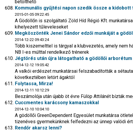
betölthető
Kommunális gyűjtési napon szedik össze a kidobott
2015-01-05 09:22:45
A Gödöllőn is szolgáltató Zöld Híd Régió Kft. munkatársai j
kihelyezett tűleveleseket
Megköszönték Jenei Sándor edzői munkáját a gödöll
2014-12-22 09:43:24
Több kiszemelttel is tárgyal a klubvezetés, amely nem h
NB I-es múlttal rendelkező trénerek
Jégtörés után újra látogatható a gödöllői arborétum
2014-12-12 19:05:42
A valkói erdészet munkatársai felszabadították a sétaut
következtében letört ágaktól
Folytassa, Mirza!
2014-12-11 10:12:29
Beszámolója után újabb öt évre Fülöp Attilánét bízták me
Cuccmentes karácsony kamaszokkal
2014-12-10 10:04:10
A gödöllői GreenDependent Egyesület munkatársa ötletek
tizenéves gyermekünknek felfedezni az ünnep valódi ér
Rendőr akarsz lenni?