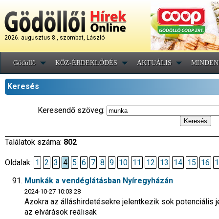
2026. augusztus 8., szombat, László
Gödöllő
KÖZ-ÉRDEKLŐDÉS
AKTUÁLIS
MINDEN
Keresés
Keresendő szöveg:
Találatok száma:
802
Oldalak:
1
2
3
4
5
6
7
8
9
10
11
12
13
14
15
16
1
Munkák a vendéglátásban Nyíregyházán
2024-10-27 10:03:28
Azokra az álláshirdetésekre jelentkezik sok potenciális j
az elvárások reálisak