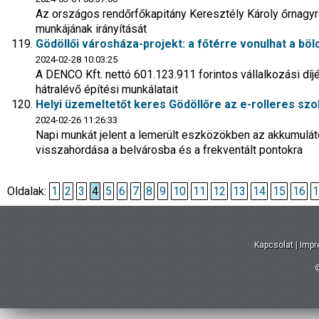
Az országos rendőrfőkapitány Keresztély Károly őrnagyr
munkájának irányítását
Gödöllői városháza-projekt: a főtérre vonulhat a böl
2024-02-28 10:03:25
A DENCO Kft. nettó 601.123.911 forintos vállalkozási díjér
hátralévő építési munkálatait
Helyi üzemeltetőt keres Gödöllőre az e-rolleres szo
2024-02-26 11:26:33
Napi munkát jelent a lemerült eszközökben az akkumulát
visszahordása a belvárosba és a frekventált pontokra
Oldalak:
1
2
3
4
5
6
7
8
9
10
11
12
13
14
15
16
1
Kapcsolat
|
Imp
©