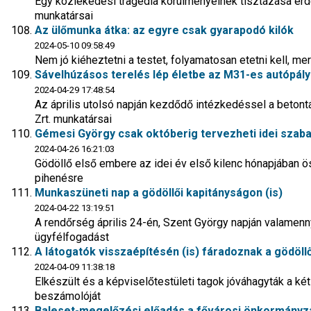
Egy közlekedési tragédia körülményeinek tisztázása érd
munkatársai
Az ülőmunka átka: az egyre csak gyarapodó kilók
2024-05-10 09:58:49
Nem jó kiéheztetni a testet, folyamatosan etetni kell, m
Sávelhúzásos terelés lép életbe az M31-es autópál
2024-04-29 17:48:54
Az április utolsó napján kezdődő intézkedéssel a betont
Zrt. munkatársai
Gémesi György csak októberig tervezheti idei szab
2024-04-26 16:21:03
Gödöllő első embere az idei év első kilenc hónapjában 
pihenésre
Munkaszüneti nap a gödöllői kapitányságon (is)
2024-04-22 13:19:51
A rendőrség április 24-én, Szent György napján valamenn
ügyfélfogadást
A látogatók visszaépítésén (is) fáradoznak a gödöl
2024-04-09 11:38:18
Elkészült és a képviselőtestületi tagok jóváhagyták a ké
beszámolóját
Baleset-megelőzési előadás a fővárosi önkormányzat