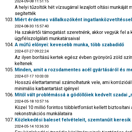
2024-09-08 11:51:15
A helyi tűzoltók hét vízsugárral lezajlott oltási munkáját
segítették
Miért érdemes vállalkozóként ingatlanközvetítéssel
2024-08-30 15:57:40
Ha szakértői támogatást szeretnénk, akkor vegyük fel a 
ügyfélszolgálati munkatársaival
A műfű előnyei: kevesebb munka, több szabadidő
2024-07-27 09:22:24
Az ilyen borítású kertek egész évben gyönyörű zöld szí
keltenek
Minden, amit a rozsdamentes acél gyártásáról és m
2024-07-17 10:03:03
Hosszú élettartammal számolhatunk vele, ami korrózióáll
minimális karbantartást igényel
Mitől vált problémássá a gödöllőiek kedvelt szadai 
2024-05-18 10:57:16
Közel 10 millió forintos többletforrást kellett biztosít
rekonstrukciós munkálataira
Közlekedési baleset felvételeit, szemtanúit keresik
2024-05-14 10:36:30