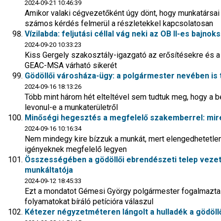
2024-09-21 10:46:39
Amikor valaki cégvezetőként úgy dönt, hogy munkatársa
számos kérdés felmerül a részletekkel kapcsolatosan
Vízilabda: feljutási céllal vág neki az OB II-es bajno
2024-09-20 10:33:23
Kiss Gergely szakosztály-igazgató az erősítésekre és
GEAC-MSA várható sikerét
Gödöllői városháza-ügy: a polgármester nevében is 
2024-09-16 18:13:26
Több mint három hét elteltével sem tudtuk meg, hogy a b
levonul-e a munkaterületről
Minőségi hegesztés a megfelelő szakemberrel: mire 
2024-09-16 10:16:34
Nem mindegy kire bízzuk a munkát, mert elengedhetetlen
igényeknek megfelelő legyen
Összességében a gödöllői ebrendészeti telep vezető
munkáltatója
2024-09-12 18:45:33
Ezt a mondatot Gémesi György polgármester fogalmazta me
folyamatokat bíráló petícióra válaszul
Kétezer négyzetméteren lángolt a hulladék a gödöl