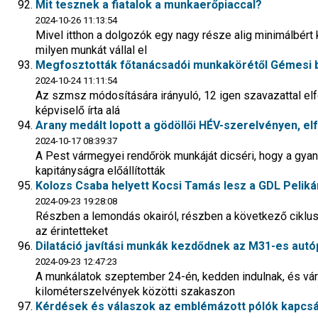
Mit tesznek a fiatalok a munkaerőpiaccal?
2024-10-26 11:13:54
Mivel itthon a dolgozók egy nagy része alig minimálbért
milyen munkát vállal el
Megfosztották főtanácsadói munkakörétől Gémesi bi
2024-10-24 11:11:54
Az szmsz módosítására irányuló, 12 igen szavazattal elfo
képviselő írta alá
Arany medált lopott a gödöllői HÉV-szerelvényen, el
2024-10-17 08:39:37
A Pest vármegyei rendőrök munkáját dicséri, hogy a gyanús
kapitányságra előállították
Kolozs Csaba helyett Kocsi Tamás lesz a GDL Peliká
2024-09-23 19:28:08
Részben a lemondás okairól, részben a következő ciklu
az érintetteket
Dilatáció javítási munkák kezdődnek az M31-es autó
2024-09-23 12:47:23
A munkálatok szeptember 24-én, kedden indulnak, és vár
kilométerszelvények közötti szakaszon
Kérdések és válaszok az emblémázott pólók kapcs