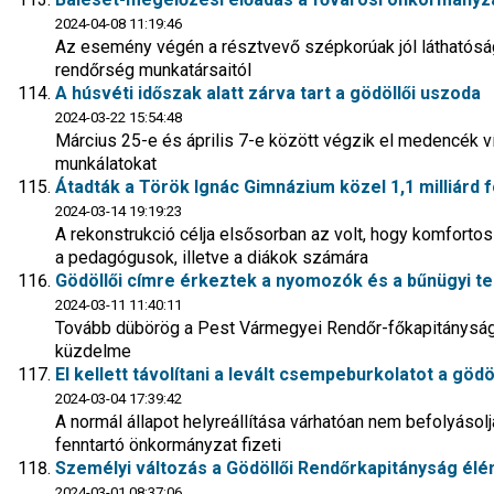
2024-04-08 11:19:46
Az esemény végén a résztvevő szépkorúak jól láthatóság
rendőrség munkatársaitól
A húsvéti időszak alatt zárva tart a gödöllői uszoda
2024-03-22 15:54:48
Március 25-e és április 7-e között végzik el medencék víz
munkálatokat
Átadták a Török Ignác Gimnázium közel 1,1 milliárd f
2024-03-14 19:19:23
A rekonstrukció célja elsősorban az volt, hogy komfort
a pedagógusok, illetve a diákok számára
Gödöllői címre érkeztek a nyomozók és a bűnügyi t
2024-03-11 11:40:11
Tovább dübörög a Pest Vármegyei Rendőr-főkapitányság 
küzdelme
El kellett távolítani a levált csempeburkolatot a gö
2024-03-04 17:39:42
A normál állapot helyreállítása várhatóan nem befolyásolj
fenntartó önkormányzat fizeti
Személyi változás a Gödöllői Rendőrkapitányság élé
2024-03-01 08:37:06