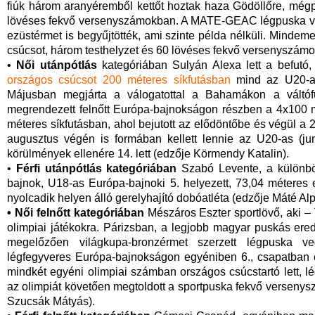
fiúk három aranyéremből kettőt hoztak haza Gödöllőre, még
lövéses fekvő versenyszámokban. A MATE-GEAC légpuska vegy
ezüstérmet is begyűjtötték, ami szinte példa nélküli. Mindemel
csúcsot, három testhelyzet és 60 lövéses fekvő versenyszám
•
Női utánpótlás
kategóriában Sulyán Alexa lett a befutó,
országos csúcsot 200 méteres síkfutásban
mind az U20-as
Májusban megjárta a válogatottal a Bahamákon a váltóf
megrendezett felnőtt Európa-bajnokságon részben a 4x100 mé
méteres síkfutásban, ahol bejutott az elődöntőbe és végül a 2
augusztus végén is formában kellett lennie az U20-as (ju
körülmények ellenére 14. lett (edzője Körmendy Katalin).
•
Férfi utánpótlás kategóriában
Szabó Levente, a különbö
bajnok, U18-as Európa-bajnoki 5. helyezett, 73,04 méteres 
nyolcadik helyen álló gerelyhajító dobóatléta (edzője Máté Alp
• Női felnőtt kategóriában
Mészáros Eszter sportlövő, aki – T
olimpiai játékokra. Párizsban, a legjobb magyar puskás ered
megelőzően világkupa-bronzérmet szerzett légpuska v
légfegyveres Európa-bajnokságon egyéniben 6., csapatban 
mindkét egyéni olimpiai számban országos csúcstartó lett, lé
az olimpiát követően megtoldott a sportpuska fekvő versenys
Szucsák Mátyás).