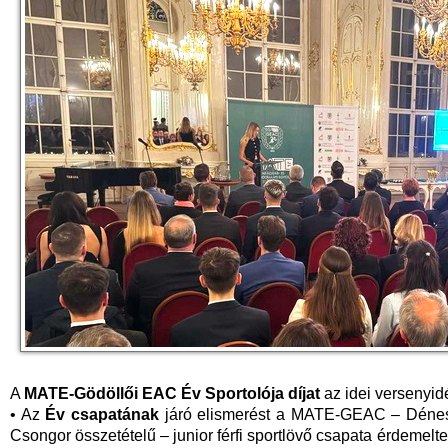
A
MATE-Gödöllői EAC Év Sportolója díjat
az idei versenyid
• Az
Év csapatának
járó elismerést a MATE-GEAC – Dénes A
Csongor összetételű – junior férfi sportlövő csapata érdemel