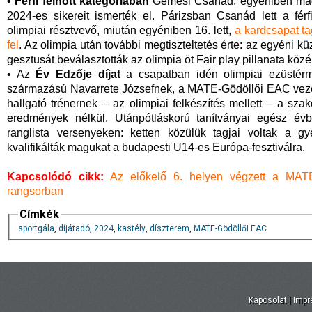
• Férfi felnőtt kategóriában
Gémesi Csanád, egyéniben mag
2024-es sikereit ismerték el. Párizsban Csanád lett a fé
olimpiai résztvevő, miután egyéniben 16. lett,
a kardcsapat ta
fel
. Az olimpia után további megtiszteltetés érte: az egyéni k
gesztusát beválasztották az olimpia öt Fair play pillanata köz
• Az
Év Edzője díjat
a csapatban idén olimpiai ezüstér
származású Navarrete Józsefnek, a MATE-Gödöllői EAC vez
hallgató trénernek – az olimpiai felkészítés mellett – a s
eredmények nélkül. Utánpótláskorú tanítványai egész é
ranglista versenyeken: ketten közülük tagjai voltak a 
kvalifikálták magukat a budapesti U14-es Európa-fesztiválra.
Kapcsolódó cikk:
Az előkelő 6. helyen végzett a MATE
rangsorban
Címkék
sportgála
,
díjátadó
,
2024
,
kastély
,
díszterem
,
MATE-Gödöllői EAC
Kapcsolat
|
Imp