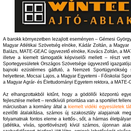
A barokk környezetben lezajlott eseményen – Gémesi György,
Magyar Atlétikai Szövetség elnöke, Kádár Zoltán, a Magyar 
Balázs, MATE-GEAC ügyvezető elnöke, Kovács Zoltán, a MATE
illetve a kiemelt támogatók képviselői mellett – részt ve
Sportegyesületek Országos Szövetsége ügyvezető igazgatója
bajnoki ezüstérmes gátfutó, a Nemzeti Sportügynökség sp
helyettese, Mocsai Lajos, a Magyar Egyetemi - Főiskolai Spor
a Magyar Agrár- és Élettudományi Egyetem rektora, a MATE-
Az elhangzottakból kitűnt, hogy a gödöllői központú egy
fejlesztése mellett – rendkívüli prioritása van a sportélet fell
márciusban a kormány által a
kiemelt vidéki egyesületek t
ezelőtti átalakítása, számos új szakosztály alapjainak me
folyamatnak fontos eleme a kettős-, sőt, a hármas életpály
(atlétika, vívás, sportlövészet) kívül számos, újonnan alak