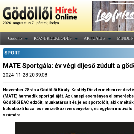
2026. augusztus 7., péntek, Ibolya
Gödöllő
KÖZ-ÉRDEKLŐDÉS
AKTUÁLIS
MINDEN
SPORT
MATE Sportgála: év végi díjeső zúdult a gödö
2024-11-28 20:39:08
November 28-án a Gödöllői Királyi Kastély Dísztermében rendezt
(MATE) harmadik sportgáláját. Az ünnepi eseményen elismerésben
Gödöllői EAC edzőit, munkatársait és jeles sportolóit, akik méltó
különböző hazai és nemzetközi versenyeken, és egyben motiváló 
számára.