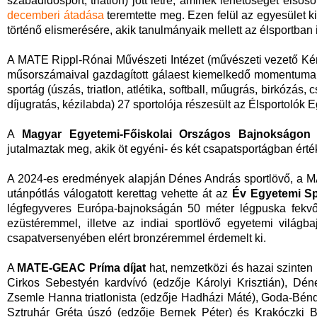
szabadidősport, triatlon) jött létre, aminek lehetőségét első
decemberi átadása
teremtette meg. Ezen felül az egyesület kie
történő elismerésére, akik tanulmányaik mellett az élsportban
A MATE Rippl-Rónai Művészeti Intézet (művészeti vezető Kér
műsorszámaival gazdagított gálaest kiemelkedő momentuma 
sportág (úszás, triatlon, atlétika, softball, műugrás, birkózás,
díjugratás, kézilabda) 27 sportolója részesült az Élsportoló
A
Magyar Egyetemi-Főiskolai Országos Bajnokságon e
jutalmaztak meg, akik öt egyéni- és két csapatsportágban érték
A 2024-es eredmények alapján Dénes András sportlövő, a 
utánpótlás válogatott kerettag vehette át az
Év Egyetemi Spo
légfegyveres Európa-bajnokságán 50 méter légpuska fekvő
ezüstéremmel, illetve az indiai sportlövő egyetemi vilá
csapatversenyében elért bronzéremmel érdemelt ki.
A
MATE-GEAC Príma díjat
hat, nemzetközi és hazai szinten 
Cirkos Sebestyén kardvívó (edzője Károlyi Krisztián), Dé
Zsemle Hanna triatlonista (edzője Hadházi Máté), Goda-Bénd
Sztruhár Gréta úszó (edzője Bernek Péter) és Krakóczki 