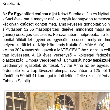
Krisztián).
Az
Év Egyesületi csúcsa díjat
Kriszt Sarolta atléta és Nyitra
• Saci évek óta a magyar atlétika egyik legnagyobb reménysé
két olyan csúcsot döntött meg, amit kevesen gondoltak vol
síkfutásban 52,56 másodperces idejével mindenkit maga mö
(junior) országos csúcsot is. Fő számában, hétpróbában a fe
ponttal állított fel egyéni és egyesületi csúcsot, mely ered
helyére került fel. (edzője Körmendy Katalin és Máté Alpár).
• Anna 2024 tavaszán igazolt a MATE-GEAC-hoz, azzal a céll
trap lövészetet. A 19 éves versenyző – költségei fedez
olaszországi Umbria Verdében vállalt munkát, hogy felkészülé
Eredményei igazolták döntését. Nyitrai Anna az év egyesül
érdemelte ki: a trap lövészet olimpiai számában a 125-ből 
döntőben 50-ből 41 korongot tudott lelőni. Tette ezt elsőkén
Fabrizio Satolli).