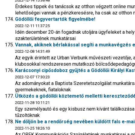
2022-12-14 15:38:48
Érdekes tippek és tanácsok az otthon végzett online mu
lehetőségei vannak a pénzkeresésre, ha csak az otthon m
Gödöllői fegyvertartók figyelmébe!
2022-12-11 11:37:25
Idén december 20-án fogadnak utoljára ügyfeleket a hel
szakterületének munkatársai
Vannak, akiknek bérlakással segíti a munkavégzés e
2022-12-08 14:31:49
Az egyik érintett az Urban Verbunk művészeti vezetője, 
klubosokkal rendszeresen mutatkozó bölcsődepedagóg
Karácsonyi cipősdoboz gyűjtés a Gödöllői Királyi Kas
2022-12-07 17:30:23
Az adományokat a Baptista Szeretetszolgálat munkatársai 
gyermekeknek, fiataloknak
Ütközés a gödöllői köztemető melletti kereszteződ
2022-11-28 10:11:21
Egy személyautó és egy kisbusz nem kívánt találkozása a
tűzoltóknak
Ne dőljön be a rendőrség nevében küldött fals e-mai
2022-11-25 18:26:10
Az ORFK Kommunikációs Szolgálatának munkatársai a gödö