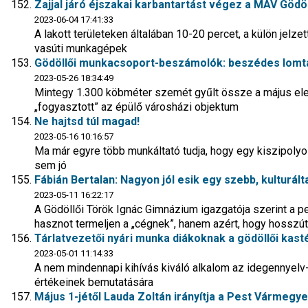
Zajjal járó éjszakai karbantartást végez a MÁV Gödöl
2023-06-04 17:41:33
A lakott területeken általában 10-20 percet, a külön jelze
vasúti munkagépek
Gödöllői munkacsoport-beszámolók: beszédes lomtal
2023-05-26 18:34:49
Mintegy 1.300 köbméter szemét gyűlt össze a május elej
„fogyasztott” az épülő városházi objektum
Ne hajtsd túl magad!
2023-05-16 10:16:57
Ma már egyre több munkáltató tudja, hogy egy kiszipoly
sem jó
Fábián Bertalan: Nagyon jól esik egy szebb, kulturál
2023-05-11 16:22:17
A Gödöllői Török Ignác Gimnázium igazgatója szerint a 
hasznot termeljen a „cégnek”, hanem azért, hogy hosszú
Tárlatvezetői nyári munka diákoknak a gödöllői kast
2023-05-01 11:14:33
A nem mindennapi kihívás kiváló alkalom az idegennyelv
értékeinek bemutatására
Május 1-jétől Lauda Zoltán irányítja a Pest Vármegy