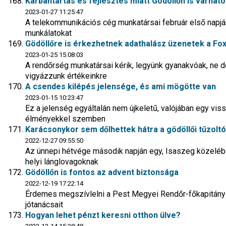
Karbantartás és fejlesztés miatt Gödöllőn is várható
2023-01-27 11:25:47
A telekommunikációs cég munkatársai február első napján
munkálatokat
Gödöllőre is érkezhetnek adathalász üzenetek a F
2023-01-25 15:08:03
A rendőrség munkatársai kérik, legyünk gyanakvóak, ne dő
vigyázzunk értékeinkre
A csendes kilépés jelensége, és ami mögötte van
2023-01-15 10:23:47
Ez a jelenség egyáltalán nem újkeletű, valójában egy vis
élményekkel szemben
Karácsonykor sem dőlhettek hátra a gödöllői tűzolt
2022-12-27 09:55:50
Az ünnepi hétvége második napján egy, Isaszeg közelébe
helyi lánglovagoknak
Gödöllőn is fontos az advent biztonsága
2022-12-19 17:22:14
Érdemes megszívlelni a Pest Megyei Rendőr-főkapitán
jótanácsait
Hogyan lehet pénzt keresni otthon ülve?