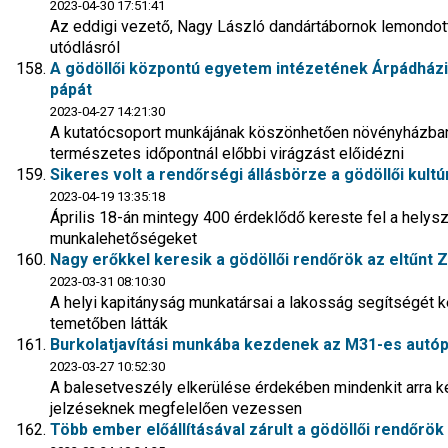
2023-04-30 17:51:41
Az eddigi vezető, Nagy László dandártábornok lemondott,
utódlásról
A gödöllői központú egyetem intézetének Árpádházi
pápát
2023-04-27 14:21:30
A kutatócsoport munkájának köszönhetően növényházban,
természetes időpontnál előbbi virágzást előidézni
Sikeres volt a rendőrségi állásbörze a gödöllői kult
2023-04-19 13:35:18
Április 18-án mintegy 400 érdeklődő kereste fel a helysz
munkalehetőségeket
Nagy erőkkel keresik a gödöllői rendőrök az eltűnt Z
2023-03-31 08:10:30
A helyi kapitányság munkatársai a lakosság segítségét kéri
temetőben látták
Burkolatjavítási munkába kezdenek az M31-es autóp
2023-03-27 10:52:30
A balesetveszély elkerülése érdekében mindenkit arra ké
jelzéseknek megfelelően vezessen
Több ember előállításával zárult a gödöllői rendőrök 