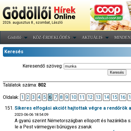
2026. augusztus 8., szombat, László
Gödöllő
KÖZ-ÉRDEKLŐDÉS
AKTUÁLIS
MINDEN
Keresés
Keresendő szöveg:
Találatok száma:
802
Oldalak:
1
2
3
4
5
6
7
8
9
10
11
12
13
14
15
16
1
Sikeres elfogási akciót hajtottak végre a rendőrök a
2023-06-06 18:54:09
A gyanú szerint Németországban ellopott és hazánkba szá
le a Pest vármegyei bűnügyes zsaruk