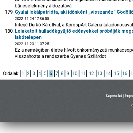
bűncselekmény áldozatává
Gyulai lokálpatrióta, aki időnként „visszanéz” Gödöll
2022-11-24 17:36:55
Interjú Durkó Károllyal, a KöröspArt Galéria tulajdonosáva
Lelakatolt hulladékgyűjtő edényekkel próbálják megs
lakótelepen
2022-11-20 11:07:25
Ez a nemrégiben életre hívott önkormányzati munkacsopo
visszahozta a rendszerbe Gyenes Szilárdot
Oldalak:
1
2
3
4
5
6
7
8
9
10
11
12
13
14
15
16
1
Kapcsolat
|
Imp
©