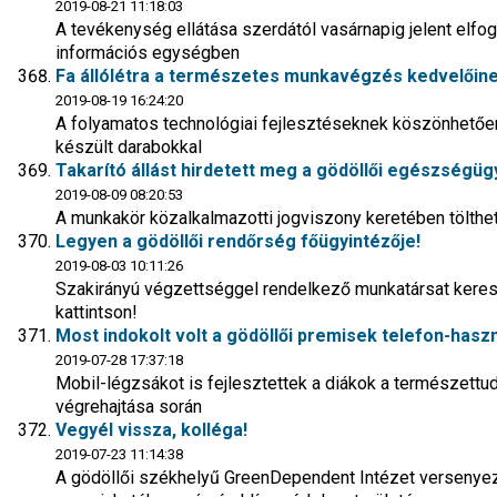
2019-08-21 11:18:03
A tevékenység ellátása szerdától vasárnapig jelent elfog
információs egységben
Fa állólétra a természetes munkavégzés kedvelőin
2019-08-19 16:24:20
A folyamatos technológiai fejlesztéseknek köszönhetőe
készült darabokkal
Takarító állást hirdetett meg a gödöllői egészségüg
2019-08-09 08:20:53
A munkakör közalkalmazotti jogviszony keretében tölthető
Legyen a gödöllői rendőrség főügyintézője!
2019-08-03 10:11:26
Szakirányú végzettséggel rendelkező munkatársat keresn
kattintson!
Most indokolt volt a gödöllői premisek telefon-hasz
2019-07-28 17:37:18
Mobil-légzsákot is fejlesztettek a diákok a természet
végrehajtása során
Vegyél vissza, kolléga!
2019-07-23 11:14:38
A gödöllői székhelyű GreenDependent Intézet versenyez