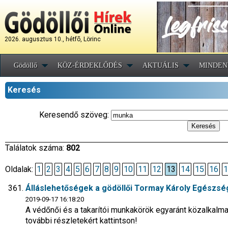
2026. augusztus 10., hétfõ, Lörinc
Gödöllő
KÖZ-ÉRDEKLŐDÉS
AKTUÁLIS
MINDEN
Keresés
Keresendő szöveg:
Találatok száma:
802
Oldalak:
1
2
3
4
5
6
7
8
9
10
11
12
13
14
15
16
1
Álláslehetőségek a gödöllői Tormay Károly Egészs
2019-09-17 16:18:20
A védőnői és a takarítói munkakörök egyaránt közalkalma
további részletekért kattintson!