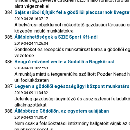
Mindent egybevetve csaknem 82,5 millió forintot fordíta
alatt végeznek el
Saját erőből újítják fel a gödöllői piaccsarnok üvegte
2019-04-28 16:37:17
A belvárosi objektumot működtető gazdasági társaság ere
közepén induló munkálatokra
Álláslehetőségek a SZIE Sport Kft-nél
2019-04-24 11:26:04
Gondnokot és recepciós munkatársat keres a gödöllői e
vezetése
Beugró edzővel verte a Gödöllő a Nagykőröst
2019-04-13 18:27:53
A munkája miatt a tengerentúlra szólított Pozder Nenad 
úti fociütközeten
Legyen a gödöllői egészségügyi központ munkatárs
2019-04-09 11:34:32
Jelenleg gazdasági ügyintéző és asszisztensi feladatkö
alkalmazottakat
Állásbörze Gödöllőn, az egyetem aulájában
2019-04-03 11:30:41
Nem csak a felsőoktatási intézmény hallgatóit várják az
munkakeresőket is