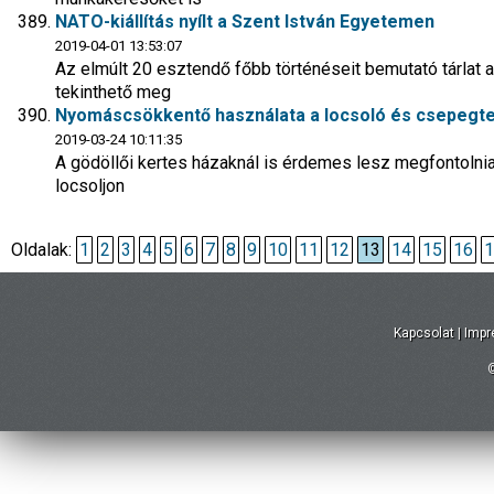
NATO-kiállítás nyílt a Szent István Egyetemen
2019-04-01 13:53:07
Az elmúlt 20 esztendő főbb történéseit bemutató tárlat a
tekinthető meg
Nyomáscsökkentő használata a locsoló és csepegt
2019-03-24 10:11:35
A gödöllői kertes házaknál is érdemes lesz megfontolni
locsoljon
Oldalak:
1
2
3
4
5
6
7
8
9
10
11
12
13
14
15
16
1
Kapcsolat
|
Imp
©