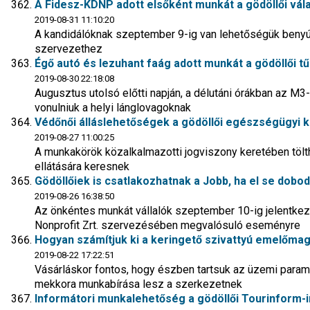
A Fidesz-KDNP adott elsőként munkát a gödöllői vál
2019-08-31 11:10:20
A kandidálóknak szeptember 9-ig van lehetőségük benyú
szervezethez
Égő autó és lezuhant faág adott munkát a gödöllői t
2019-08-30 22:18:08
Augusztus utolsó előtti napján, a délutáni órákban az M3-
vonulniuk a helyi lánglovagoknak
Védőnői álláslehetőségek a gödöllői egészségügyi 
2019-08-27 11:00:25
A munkakörök közalkalmazotti jogviszony keretében tölthe
ellátására keresnek
Gödöllőiek is csatlakozhatnak a Jobb, ha el se dobo
2019-08-26 16:38:50
Az önkéntes munkát vállalók szeptember 10-ig jelentkez
Nonprofit Zrt. szervezésében megvalósuló eseményre
Hogyan számítjuk ki a keringető szivattyú emelőma
2019-08-22 17:22:51
Vásárláskor fontos, hogy észben tartsuk az üzemi param
mekkora munkabírása lesz a szerkezetnek
Informátori munkalehetőség a gödöllői Tourinform-