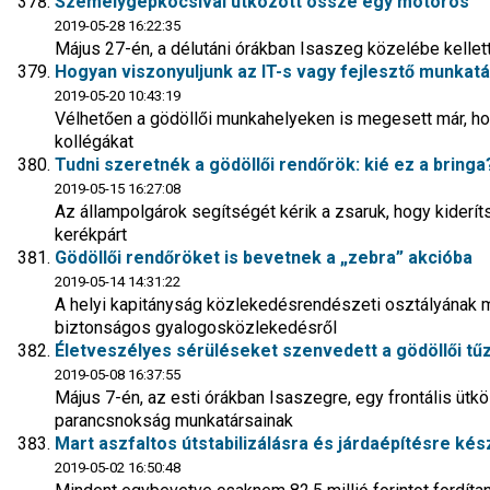
Személygépkocsival ütközött össze egy motoros
2019-05-28 16:22:35
Május 27-én, a délutáni órákban Isaszeg közelébe kellet
Hogyan viszonyuljunk az IT-s vagy fejlesztő munka
2019-05-20 10:43:19
Vélhetően a gödöllői munkahelyeken is megesett már, ho
kollégákat
Tudni szeretnék a gödöllői rendőrök: kié ez a bringa
2019-05-15 16:27:08
Az állampolgárok segítségét kérik a zsaruk, hogy kiderítsé
kerékpárt
Gödöllői rendőröket is bevetnek a „zebra” akcióba
2019-05-14 14:31:22
A helyi kapitányság közlekedésrendészeti osztályának m
biztonságos gyalogosközlekedésről
Életveszélyes sérüléseket szenvedett a gödöllői tűz
2019-05-08 16:37:55
Május 7-én, az esti órákban Isaszegre, egy frontális ütkö
parancsnokság munkatársainak
Mart aszfaltos útstabilizálásra és járdaépítésre ké
2019-05-02 16:50:48