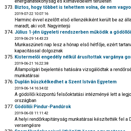
energiahatékonyság és klímavédelem területén
Biztos, hogy többet is tehettem volna, de nem vagy
2019-07-22 10:07:16
Harminc évvel ezelőtt első ellenzékiként került be az áll
maradt, aki volt. Nagyinterjú
Július 1-jén ügyeleti rendszerben működik a gödöll
2019-06-29 14:43:23
Munkaszüneti nap lesz a hónap első hétfője, ezért tarta
kapacitással dolgoznak
Kistermelői engedély nélkül árusítottak vargánya go
2019-06-21 16:22:38
Állampolgári bejelentés hatására vizsgálódtak a rendőrs
munkatársai
Duplán büszkélkedhet a Szent István Egyetem
2019-06-14 16:34:02
A gödöllői központú felsőoktatási intézményé lett a legj
országban
Gödöllői Pindur-Pandúrok
2019-06-03 11:11:42
A helyi rendőrkapitányság munkatársai készítették fel a 
versengésre