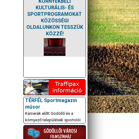
KÖRNYÉKBELI
KULTURÁLIS- ÉS
SPORTPROGRAMOKAT
KÖZÖSSÉGI
OLDALUNKON TESSZÜK
KÖZZÉ!
TÉRFÉL Sportmagazin
műsor
Kamerák előtt Gödöllő és a
környező települések sportolói