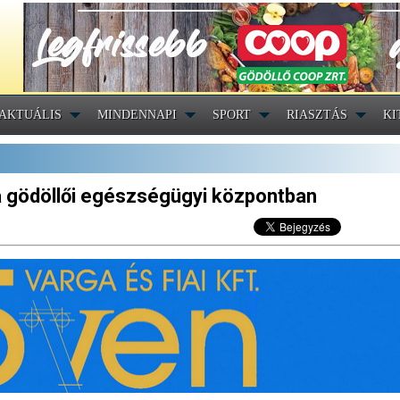
AKTUÁLIS
MINDENNAPI
SPORT
RIASZTÁS
KI
a gödöllői egészségügyi központban