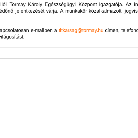
öllői Tormay Károly Egészségügyi Központ igazgatója. Az i
avédőnő jelentkezését várja. A munkakör közalkalmazotti jogv
kapcsolatosan e-mailben a
titkarsag@tormay.hu
címen, telefon
ilágosítást.