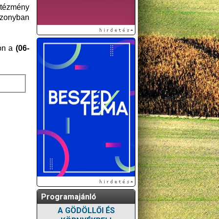
ntézmény
iszonyban
on a
(06-
Programajánló
A GÖDÖLLŐI ÉS