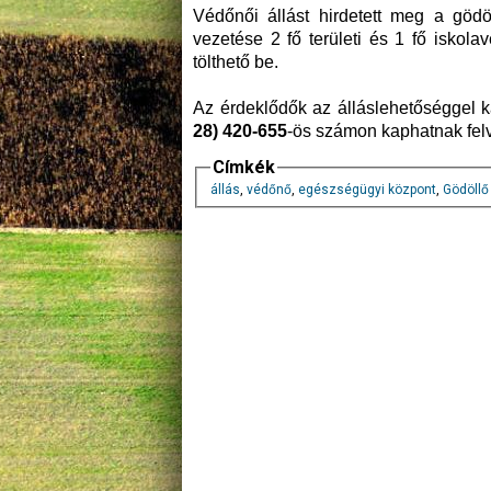
Védőnői állást hirdetett meg a göd
vezetése 2 fő területi és 1 fő iskol
tölthető be.
Az érdeklődők az álláslehetőséggel 
28) 420-655
-ös számon kaphatnak felv
Címkék
állás
,
védőnő
,
egészségügyi központ
,
Gödöllő