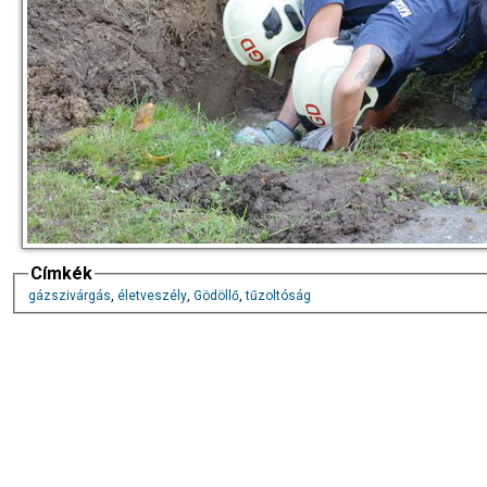
Címkék
gázszivárgás
,
életveszély
,
Gödöllő
,
tűzoltóság