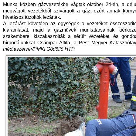
Munka közben gázvezetékbe vágtak október 24-én, a délu
megvágott vezetékből szivárgott a gáz, ezért annak körny
hivatásos tűzoltók lezárták.
A lezárást követően az egységek a vezetéket összeszoríto
kiáramlását, majd a gázművek munkatársainak kiérkezésé
szakemberei kiszakaszolták a sérült vezetéket, és gondo
hírportálunkkal Csámpai Attila, a Pest Megyei Katasztróf
médiaszerver/PMKI Gödöllő HTP