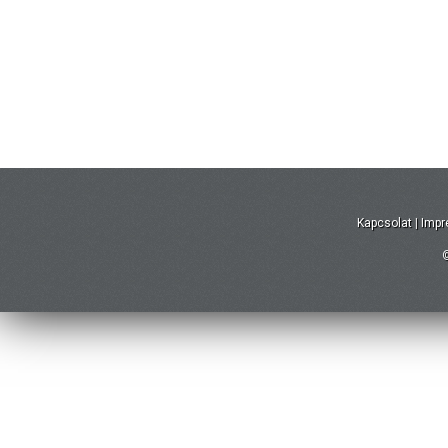
Kapcsolat
|
Imp
©