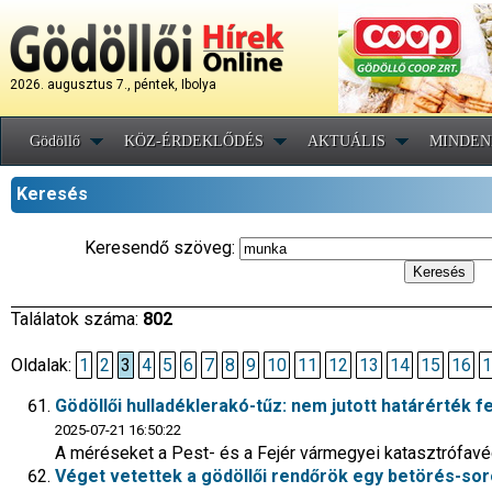
2026. augusztus 7., péntek, Ibolya
Gödöllő
KÖZ-ÉRDEKLŐDÉS
AKTUÁLIS
MINDEN
Keresés
Keresendő szöveg:
Találatok száma:
802
Oldalak:
1
2
3
4
5
6
7
8
9
10
11
12
13
14
15
16
1
Gödöllői hulladéklerakó-tűz: nem jutott határérték f
2025-07-21 16:50:22
A méréseket a Pest- és a Fejér vármegyei katasztrófav
Véget vetettek a gödöllői rendőrök egy betörés-so