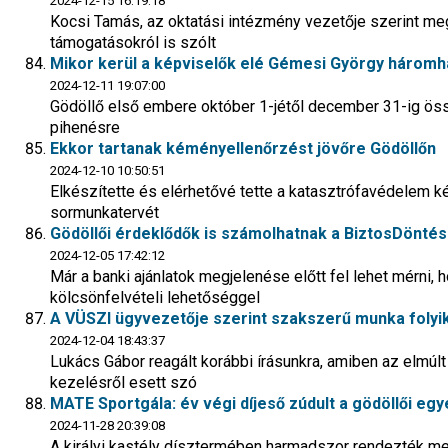
2024-12-15 16:19:18
Kocsi Tamás, az oktatási intézmény vezetője szerint meg
támogatásokról is szólt
Mikor kerül a képviselők elé Gémesi György háromh
2024-12-11 19:07:00
Gödöllő első embere október 1-jétől december 31-ig ös
pihenésre
Ekkor tartanak kéményellenőrzést jövőre Gödöllőn
2024-12-10 10:50:51
Elkészítette és elérhetővé tette a katasztrófavédelem k
sormunkatervét
Gödöllői érdeklődők is számolhatnak a BiztosDöntés
2024-12-05 17:42:12
Már a banki ajánlatok megjelenése előtt fel lehet mérni, 
kölcsönfelvételi lehetőséggel
A VÜSZI ügyvezetője szerint szakszerű munka folyik
2024-12-04 18:43:37
Lukács Gábor reagált korábbi írásunkra, amiben az elmúlt
kezelésről esett szó
MATE Sportgála: év végi díjeső zúdult a gödöllői egy
2024-11-28 20:39:08
A királyi kastély dísztermében harmadszor rendezték me