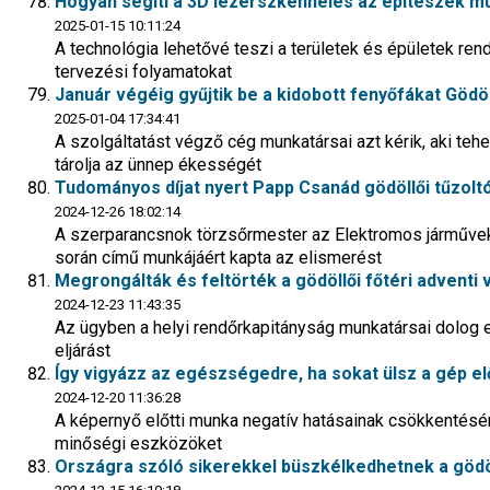
Hogyan segíti a 3D lézerszkennelés az építészek m
2025-01-15 10:11:24
A technológia lehetővé teszi a területek és épületek ren
tervezési folyamatokat
Január végéig gyűjtik be a kidobott fenyőfákat Gödö
2025-01-04 17:34:41
A szolgáltatást végző cég munkatársai azt kérik, aki tehet
tárolja az ünnep ékességét
Tudományos díjat nyert Papp Csanád gödöllői tűzolt
2024-12-26 18:02:14
A szerparancsnok törzsőrmester az Elektromos járműve
során című munkájáért kapta az elismerést
Megrongálták és feltörték a gödöllői főtéri adventi 
2024-12-23 11:43:35
Az ügyben a helyi rendőrkapitányság munkatársai dolog el
eljárást
Így vigyázz az egészségedre, ha sokat ülsz a gép el
2024-12-20 11:36:28
A képernyő előtti munka negatív hatásainak csökkentésé
minőségi eszközöket
Országra szóló sikerekkel büszkélkedhetnek a gödöl