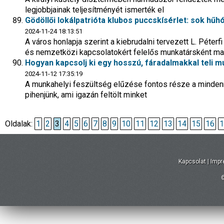
legjobbjainak teljesítményét ismerték el
Gödöllői lokálpatrióta klubos puccskísérlet: sok 
2024-11-24 18:13:51
A város honlapja szerint a kiebrudalni tervezett L. Péte
és nemzetközi kapcsolatokért felelős munkatársként ma
Hogyan kapcsolj ki egy hosszú, fáradalmakkal teli 
2024-11-12 17:35:19
A munkahelyi feszültség elűzése fontos része a minden
pihenjünk, ami igazán feltölt minket
Oldalak:
1
2
3
4
5
6
7
8
9
10
11
12
13
14
15
16
1
Kapcsolat
|
Imp
©