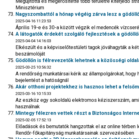
Megújította és megerősítette több területre kiterjedő 
Minisztérium
Nagyszombattól a hónap végéig zárva lesz a gödöll
2025-04-16 11:23:53
Április 19-e és 30-a között végzik el medencék vízcseréj
A látogatók érdekét szolgáló fejlesztések a gödöl
2025-04-04 14:16:03
Elkészült és a képviselőtestületi tagok jóváhagyták a ké
beszámolóját
Gödöllőn is félrevezetők lehetnek a közösségi oldala
2025-03-25 10:56:32
A rendőrség munkatársai kérik az állampolgárokat, hogy 
bejelentést a hatóságnál
Akár otthoni projektekhez is hasznos lehet a felső
2025-03-16 10:15:33
Az eszköz egy sokoldalú elektromos kéziszerszám, am
használnak
Mintegy félezren vettek részt a Biztonságos Intern
2025-02-05 17:52:13
Előadások és bemutatók hangzottak el az online térben 
Rendőr-főkapitányság munkatársainak szervezésében