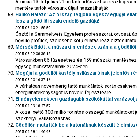
A június 13-tól július 21-ig tartó időszakban részlegesen
mentére tartók városunk útjait használhatják
Hankó Balázs: Az ország legjobb egészségügyi ellát
lesz a gödöllői szakrendelő gazdája!
2025-06-10 21:58:59
Ősztől a Semmelweis Egyetem professzorai, orvosai, áp
bővülő profilok, szélesebb körű ellátás lesz biztosítható
Mérséklődött a műszaki mentések száma a gödöllői 
2025-05-22 08:38:18
Városunkban 86 tűzesethez és 159 műszaki mentéshez kel
egység munkatársainak 2024-ben
Megújul a gödöllői kastély nyílászáróinak jelentős r
2025-05-20 16:37:16
A várhatóan novemberig tartó munkálatok során csaknem b
energiahatékonyságot is növelő fejlesztésre
Élményelemekben gazdagabb szökőkúttal varázsolják ú
2025-04-29 18:47:57
A közel nettó 300 millió forintos összegű munkálatokat j
székhelyű vállalkozásnak
Gödöllőn mutatták be a katonáknak készült élelmi
2025-04-28 11:46:48