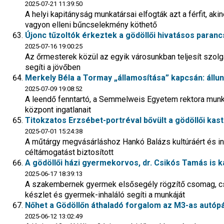
2025-07-21 11:39:50
A helyi kapitányság munkatársai elfogták azt a férfit, a
vagyon elleni bűncselekmény köthető
Újonc tűzoltók érkeztek a gödöllői hivatásos paran
2025-07-16 19:00:25
Az őrmesterek közül az egyik városunkban teljesít szolg
segíti a jövőben
Merkely Béla a Tormay „államosítása” kapcsán: állun
2025-07-09 19:08:52
A leendő fenntartó, a Semmelweis Egyetem rektora munka
központ ingatlanait
Titokzatos Erzsébet-portréval bővült a gödöllői kas
2025-07-01 15:24:38
A műtárgy megvásárláshoz Hankó Balázs kultúráért és in
céltámogatást biztosított
A gödöllői házi gyermekorvos, dr. Csikós Tamás is 
2025-06-17 18:39:13
A szakembernek gyermek elsősegély rögzítő csomag, c
készlet és gyermek-inhaláló segíti a munkáját
Nőhet a Gödöllőn áthaladó forgalom az M3-as autópál
2025-06-12 13:02:49