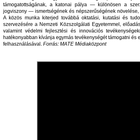
támogatottságának, a katonai pálya — különösen a szerz
jogviszony — ismertségének és népszerűségének növelése, a
A közös munka kiterjed továbbá oktatási, kutatási és tud
szervezésére a Nemzeti Közszolgálati Egyetemmel, előadáso
valamint védelmi fejlesztési és innovációs tevékenysége
hatékonyabban kívánja egymás tevékenységét támogatni és erősí
felhasználásával.
Forrás: MATE Médiaközpont