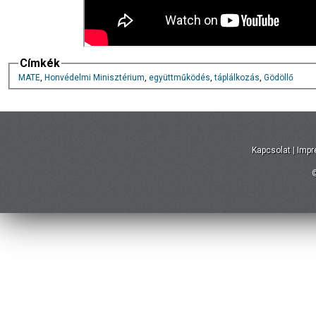
Címkék
MATE
,
Honvédelmi Minisztérium
,
együttműködés
,
táplálkozás
,
Gödöllő
Kapcsolat
|
Imp
©