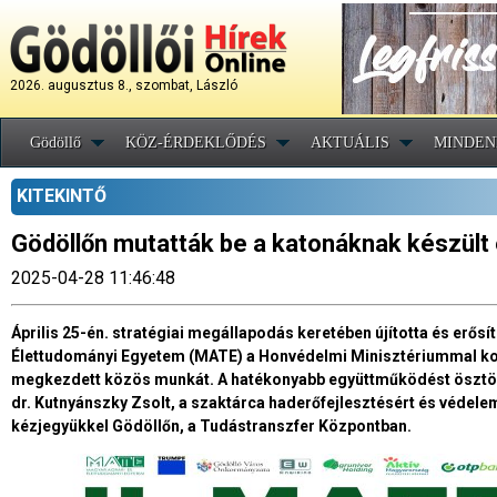
2026. augusztus 8., szombat, László
Gödöllő
KÖZ-ÉRDEKLŐDÉS
AKTUÁLIS
MINDEN
KITEKINTŐ
Gödöllőn mutatták be a katonáknak készül
2025-04-28 11:46:48
Április 25-én. stratégiai megállapodás keretében újította és erős
Élettudományi Egyetem (MATE) a Honvédelmi Minisztériummal ko
megkezdett közös munkát. A hatékonyabb együttműködést ösztö
dr. Kutnyánszky Zsolt, a szaktárca haderőfejlesztésért és védelemp
kézjegyükkel Gödöllőn, a Tudástranszfer Központban.