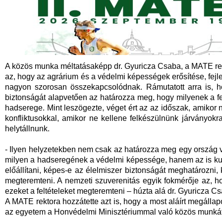
A közös munka méltatásaképp dr. Gyuricza Csaba, a MATE rek
az, hogy az agrárium és a védelmi képességek erősítése, fej
nagyon szorosan összekapcsolódnak. Rámutatott arra is, h
biztonságát alapvetően az határozza meg, hogy milyenek a feg
hadserege. Mint leszögezte, véget ért az az időszak, amikor 
konfliktusokkal, amikor ne kellene felkészülnünk járványokr
helytállnunk.
- Ilyen helyzetekben nem csak az határozza meg egy ország 
milyen a hadseregének a védelmi képessége, hanem az is kul
előállítani, képes-e az élelmiszer biztonságát meghatározni
megteremteni. A nemzeti szuverenitás egyik fokmérője az,
ezeket a feltételeket megteremteni – húzta alá dr. Gyuricza C
A MATE rektora hozzátette azt is, hogy a most aláírt megáll
az egyetem a Honvédelmi Minisztériummal való közös munkát