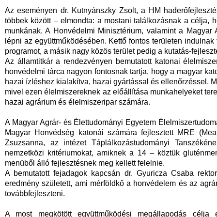
Az eseményen dr. Kutnyánszky Zsolt, a HM haderőfejlesztésé
többek között – elmondta: a mostani találkozásnak a célja, 
munkának. A Honvédelmi Minisztérium, valamint a Magyar A
lépni az együttműködésében. Kettő fontos területen indulnak 
programot, a másik nagy közös terület pedig a kutatás-fejleszt
Az államtitkár a rendezvényen bemutatott katonai élelmisz
honvédelmi tárca nagyon fontosnak tartja, hogy a magyar ka
hazai ízléshez kialakítva, hazai gyártással és ellenőrzéssel. 
mivel ezen élelmiszereknek az előállítása munkahelyeket tere
hazai agrárium és élelmiszeripar számára.
A Magyar Agrár- és Élettudományi Egyetem Élelmiszertudomán
Magyar Honvédség katonái számára fejlesztett MRE (Mea
Zsuzsanna, az intézet Táplálkozástudományi Tanszékéne
nemzetközi kritériumokat, amiknek a 14 – köztük gluténmen
menüből álló fejlesztésnek meg kellett felelnie.
A bemutatott fejadagok kapcsán dr. Gyuricza Csaba rektor
eredmény született, ami mérföldkő a honvédelem és az agr
továbbfejleszteni.
A most megkötött együttműködési megállapodás célja 