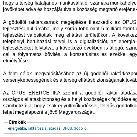
hogy a térség fiataljai és munkavállalói számára munkahelyeke
jövőképet adva és hozzájárulva a közösség megtartó erejéne
A gödöllői raktárcsarnok megépítése illeszkedik az O
fejlesztési hullámába, mely során több mint 5 milliárd forint 
fejlesztést valósítottak meg ellátási területükön. A követk
telephelyi beruházási tervei is a digitalizációt, az energ
fejlesztéseket folytatva, a következő években is átfogó, szin
cél a folyamatos bővítés, a korszerűsítés és ezekkel egy
elmélyítése.
A fenti célok megvalósításához az új gödöllői raktárközpo
versenyképességének és a térség ellátásbiztonságának tovább
Az OPUS ENERGETIKA szerint a gödöllői raktár átadása jó
országos ellátásbiztonság és a helyi közösségek fejlődése eg
szimbolizálja, hogy csak együttműködéssel, felelős gondolkod
lehet megalapozni a jövő Magyarországát.
Címkék
energetika
,
raktárbázis
,
átadás
,
OPUS
,
Gödöllő