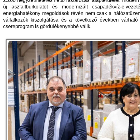
2.200 négyzetméteres nettó raktározási alapterületet, modern 
új aszfaltburkolatot és modernizált csapadékvíz-elvezet
energiahatékony megoldások révén nem csak a hálózatüzemelt
vállalkozók kiszolgálása és a következő években várha
csereprogram is gördülékenyebbé válik.