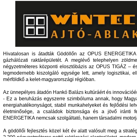
Hivatalosan is átadták Gödöllőn az OPUS ENERGETIKA C
gázhálózati raktárépületét. A meglévő telephelyen zöldm
négyzetméteres központi elosztóbázis az OPUS TIGÁZ –
legmodernebb kiszolgáló egysége lett, amely logisztikai, e
mérföldkő a kelet-magyarországi régióban.
Az ünnepélyes átadón Hankó Balázs kultúráért és innovációért 
- Ez a beruházás egyszerre szimbóluma annak, hogy Magyar
energiahatékonyságot, stabil munkahelyeket és fejlődési l
életminősége, a családok biztonsága és a jövő iránti 
ENERGETIKA nemcsak szolgáltató, hanem társadalmi motorja 
A gödöllői fejlesztés közel két év alatt valósult meg a strat