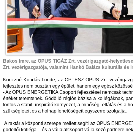
Bakos Imre, az OPUS TIGÁZ Zrt. vezérigazgató-helyett
Zrt. vezérigazgatója, valamint Hankó Balázs kulturális és
Konczné Kondás Tünde, az OPTESZ OPUS Zrt. vezérigazgató
fejlesztés nem pusztán egy épület, hanem egy egész közössé
- Az OPUS ENERGETIKA Csoport fejlesztései nemcsak techno
értéket teremtenek. Gödöllő régiós bázisa a kollégáknak, p
fontos a stabil, inspiráló környezet, a minőségi ellátás és a 
szükségleteit és a holnap lehetőségeit egyszerre szolgálja.
A raktár a központi szerepe mellett segíti az OPUS ENERGE
gödöllői kolléga – és a vállalatcsoport vállalkozó partnereinek