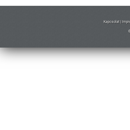
Kapcsolat
|
Imp
©