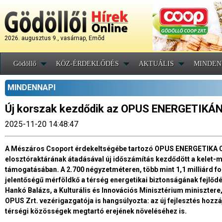
2026. augusztus 9., vasárnap, Emõd
Gödöllő
KÖZ-ÉRDEKLŐDÉS
AKTUÁLIS
MINDEN
MINDENNAPI
Új korszak kezdődik az OPUS ENERGETIKÁN
2025-11-20 14:48:47
A Mészáros Csoport érdekeltségébe tartozó OPUS ENERGETIKA Cs
elosztóraktárának átadásával új időszámítás kezdődött a kelet-m
támogatásában. A 2.700 négyzetméteren, több mint 1,1 milliárd fo
jelentőségű mérföldkő a térség energetikai biztonságának fejlődé
Hankó Balázs, a Kulturális és Innovációs Minisztérium miniszte
OPUS Zrt. vezérigazgatója is hangsúlyozta: az új fejlesztés hozzá
térségi közösségek megtartó erejének növeléséhez is.