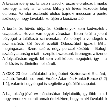
A tavaszi idényhez tartozó második, őszre előrehozott mérkőz
tizenegy, amely a Táncsics Mihály úti füves küzdőtér felúj
otthonra. Az idei esztendő utolsó bajnoki meccsén a pont(o
szüksége, hogy távolabb kerüljön a kiesőzónától.
A borús és hűvös időjárási körülmények sem kedveztek 
csapatok a Heves vármegyei városban. Ezen felül a jelent
bélyegét a találkozó színvonalára. Az előnyt a vendégek 
származású, két évvel ezelőtt Odesszából igazolt Miha
megingására. Szerencsére, négy perccel később – Balogh Bá
szabálytalanság miatt – szépített városunk tizenegye, a tizene
A folytatásban egyik fél sem volt képes megújulni, így – a
mérkőzés is döntetlennel zárult.
A GSK 23 őszi találatából a legtöbbet Koziorowski Richárd,
találat). További sorrend: Erdész Ádám és Hankó Bence (2-2
1-1), valamint egy öngól is segítette a gödöllői csapatot.
A bajnokság jövő év márciusában folytatódik, így több mint 
hogy rendezze sorait annak érdekében, hogy minél távolabb k