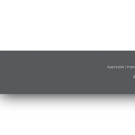
Kapcsolat
|
Imp
©