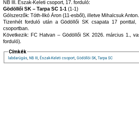
NB III. Észak-Keleti csoport, 17. forduló:
Gödöllői SK – Tarpa SC 1-1
(1-1)
Gólszerzők: Tóth-Ilkó Áron (11-esből), illetve Mihalcsuk Anton.
Tizenhét forduló után a Gödöllői SK csapata 17 ponttal
csoportban.
Következik: FC Hatvan – Gödöllői SK 2026. március 1., vas
forduló).
Címkék
labdarúgás
,
NB III
,
Észak-Keleti csoport
,
Gödöllői SK
,
Tarpa SC