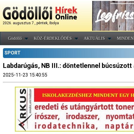
2026. augusztus 7., péntek, Ibolya
Gödöllő
KÖZ-ÉRDEKLŐDÉS
AKTUÁLIS
MINDEN
SPORT
Labdarúgás, NB III.: döntetlennel búcsúzott 
2025-11-23 15:40:55