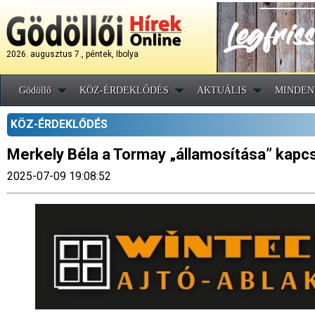
2026. augusztus 7., péntek, Ibolya
Gödöllő
KÖZ-ÉRDEKLŐDÉS
AKTUÁLIS
MINDEN
KÖZ-ÉRDEKLŐDÉS
Merkely Béla a Tormay „államosítása” kapcsá
2025-07-09 19:08:52