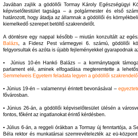
Javában zajlik a gödöllői Tormay Károly Egészségügyi Köz
képviselőtestület tagsága – a polgármester és első számú
határozott, hogy átadja az államnak a gödöllői és környékbel
kiemelkedő szerepet betöltő szakrendelőt.
A döntésre egy nappal később – miután konzultált az egé
Balázs
, a Fidesz Pest vármegyei 6. számú, gödöllői köz
felgyorsultak és azóta is újabb fejleményekkel gyarapodnak 
• Június 10-én Hankó Balázs – a kormánytagok támogatás
parlament elé, aminek elfogadása megteremtette a lehető
Semmelweis Egyetem feladata legyen a gödöllői szakrendelő
• Június 19-én – valamennyi érintett bevonásával –
egyezteté
fővárosban.
• Június 26-án, a gödöllői képviselőtesület ülésén a város
fontos, főként az ingatlanokat érintő kérdésben.
• Július 6-án, a reggeli órákban a Tormay új fenntartója, 
Béla rektor és munkatársai szemrevételezték az eü-központ gö