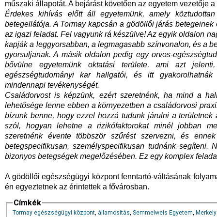
műszaki állapotát. A bejárást követően az egyetem vezetője a 
Érdekes kihívás előtt áll egyetemünk, amely köztudott
betegellátója. A Tormay kapcsán a gödöllői járás betegeinek 
az igazi feladat. Fel vagyunk rá készülve! Az egyik oldalon na
kapják a leggyorsabban, a legmagasabb színvonalon, és a b
gyorsuljanak. A másik oldalon pedig egy orvos-egészségtud
bővülne egyetemünk oktatási területe, ami azt jelent
egészségtudományi kar hallgatói, és itt gyakorolhatnák 
mindennapi tevékenységét.
Családorvost is képzünk, ezért szeretnénk, ha mind a hal
lehetősége lenne ebben a környezetben a családorvosi praxi
bízunk benne, hogy ezzel hozzá tudunk járulni a területnek 
szól, hogyan lehetne a rizikófaktorokat minél jobban m
szeretnénk évente többször szűrést szervezni, és enn
betegspecifikusan, személyspecifikusan tudnánk segíteni
bizonyos betegségek megelőzésében. Ez egy komplex feladat.
A gödöllői egészségügyi központ fenntartó-váltásának folyama
én egyeztetnek az érintettek a fővárosban.
Címkék
Tormay egészségügyi központ
,
államosítás
,
Semmelweis Egyetem
,
Merkely