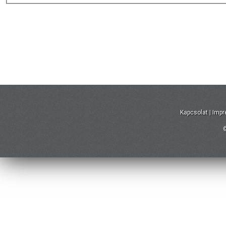
Kapcsolat
|
Imp
©