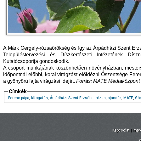
A Márk Gergely-rózsaörökség és így az Árpádházi Szent Erzs
Településtervezési és Díszkertészeti Intézetének Díszn
Kutatócsoportja gondoskodik.
A csoport munkájának köszönhetően növényházban, mestersé
időpontnál előbbi, korai virágzást előidézni Őszentsége Fer
a gyönyörű fajta virágzási idejét.
Forrás: MATE Médiaközpont
Címkék
Ferenc pápa
,
látogatás
,
Árpádházi Szent Erzsébet rózsa
,
ajándék
,
MATE
,
Göd
Kapcsolat
|
Imp
©