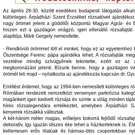
Az április 28-30. között esedékes budapesti látogatás alk
különleges Árpádházi Szent Erzsébet rózsatövet ajándéko
nagy örömet jelent a gödöllői központú Magyar Agrár- és
hiszen ezt a gazdagon virágzó, igen ellenálló rózsafajtá
alapítója, Márk Gergely nemesítette.
-
Rendkívüli örömmel tölt el minket, hogy ez az egyetemhez k
Őszentsége Ferenc pápa ajándéka lehet. A rózsafajták meg
vezetése mindig szívügyének tekintette, ezért ez a
megkoronázást jelenti. Bízunk benne, hogy a gazdagon vir
örömét leli majd – nyilatkozta az ajándékozás kapcsán dr. Gy
Említést érdemel, hogy az 1994-ben nemesített különleges róz
Rómában rendezett nemzetközi versenyen parkrózsa kategór
magánkert igen kedvelt rózsája és szinte a világ minden tájá
híres rózsalegendára emlékeztet, amelyben Árpádházi S
kenyerek rózsákká változtak.
A két-három méter magas, erőteljes bokorrá fejlődő rózsafajt
dekoratív, így igazán díszes éke lehet a házikerteknek is. Él
kellemesen erős illatúak és hármas-ötös csoportokban nyí