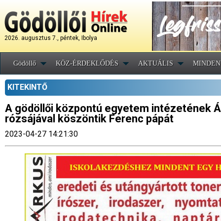
2026. augusztus 7., péntek, Ibolya
Gödöllő
KÖZ-ÉRDEKLŐDÉS
AKTUÁLIS
MINDEN
KITEKINTŐ
A gödöllői központú egyetem intézetének Á
rózsájával köszöntik Ferenc pápát
2023-04-27 14:21:30