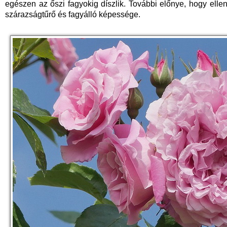
egészen az őszi fagyokig díszlik. További előnye, hogy ell
szárazságtűrő és fagyálló képessége.