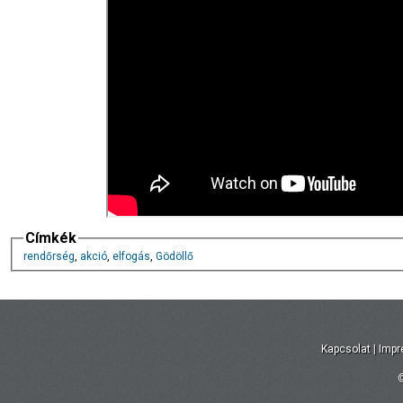
Címkék
rendőrség
,
akció
,
elfogás
,
Gödöllő
Kapcsolat
|
Imp
©