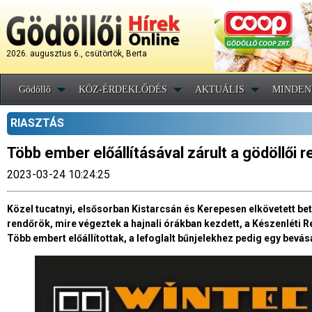
2026. augusztus 6., csütörtök, Berta
Gödöllő
KÖZ-ÉRDEKLŐDÉS
AKTUÁLIS
MINDEN
RIASZTÁS
Több ember előállításával zárult a gödöllői r
2023-03-24 10:24:25
Közel tucatnyi, elsősorban Kistarcsán és Kerepesen elkövetett bet
rendőrök, mire végeztek a hajnali órákban kezdett, a Készenléti 
Több embert előállítottak, a lefoglalt bűnjelekhez pedig egy bevásá