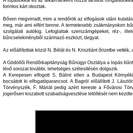
A lopásokkal és az alkalmanként hozzá társított rongálásokkal 
forintos kárt okoztak.
Bőven megvirradt, mire a rendőrök az elfogások utáni kutatás
meg, már ami elfért benne. A termetesebb zsákmányokon bűnje
szolgálati autókig. Lefoglaltak szerszámgépeket, réz-, il
bűncselekményből származó eszközt, tárgyat.
Az előállítottak közül N. Bélát és N. Krisztiánt őrizetbe vették,
A Gödöllői Rendőrkapitányság Bűnügyi Osztálya a lopás bűnt
lévő sorozat további, lehetséges szélesítésén dolgozik.
A Kerepesen elfogott S. Bálint ellen a Budapest Környéki
bocsátott ki elfogatóparancsot. A Bagról előállított J. Lászl
Törvényszék, F. Máriát pedig azért kereste a Fővárosi Tör
jogerősen kiszabott szabadságvesztése letöltését nem kezdt