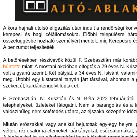
A kora hajnali utolsó eligazítás után indult a rendőrségi konv
kerepesi és bagi célállomásokra. Előbbi településre hár
összefüggésbe hozható személyért mentek, míg Kerepesre és Ba
A penzumot teljesítették.
A betörésekben résztvevők közül F. Szebasztián már korább
bűntette
miatt. A mostani akcióban elfogták a 29 éves N. Krisz
volt a gyanú szerint. Két bátyját, a 34 éves N. Istvánt, valam
meg. Utóbbi egy kistarcsai tanyán járt társával, ahonnan a gy
szekercét, kardántengelyt loptak el.
F. Szebasztián, N. Krisztián és N. Béla 2023 februárjától 
telephelyeket, üzleteket látogatni. Nem a barangolás és a l
valószínűleg nem sötétedés utánra, az éjszaka közepére időzíte
Miután erőszakkal vagy anélkül bejutottak egy-egy helyre, 
véltek: réz csatorna-elemeket, párkányokat, esőcsatornákat, 