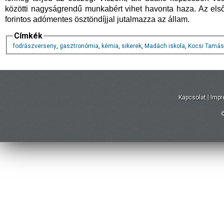
közötti nagyságrendű munkabért vihet havonta haza. Az első
forintos adómentes ösztöndíjjal jutalmazza az állam.
Címkék
fodrászverseny
,
gasztronómia
,
kémia
,
sikerek
,
Madách iskola
,
Kocsi Tamás
Kapcsolat
|
Imp
©