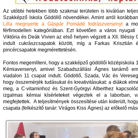
Az utóbbi hetekben több szakmai területen is kiválóan tel
Szakképző Iskola Gödöllő növendékei. Amint arról korábban m
Lilla megnyerte a Gáspár Pomádé fodrászversenyt
a mode
férfimodellen kategóriában. Ezt követően a város nyugati 
Viktória és Deák Vivien az első helyen végzett a XII. Illéss
indult cukrászcsapatok között, míg a Farkas Krisztián
pincércsapatok megmérettetésén.
Fontos megemlíteni, hogy a szakképző gödöllői középiskola 
Kémiaversenyt, amivel Szabadszállási Ágnes tanárnő emlé
viadalon 11 csapat indult. Gödöllő, Szada, Vác és Vereseg
hogy összemérjék tudásukat és kreativitásukat: a diákok elmél
meg, a C-vitaminhoz és Szent-Györgyi Alberthez kapcsolódó
izgalmas kémiai kísérleteket végeztek el a laborban, va
megfejtettek. A teljesítmények összesítése után kiderült, ho
csapata (felkészítő tanár: Virágos Kiss Ágnes) az előkelő más