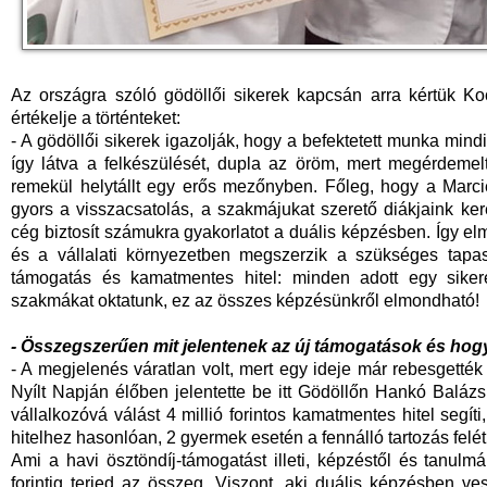
Az országra szóló gödöllői sikerek kapcsán arra kértük Ko
értékelje a történteket:
- A gödöllői sikerek igazolják, hogy a befektetett munka mindi
így látva a felkészülését, dupla az öröm, mert megérdemelt
remekül helytállt egy erős mezőnyben. Főleg, hogy a Marc
gyors a visszacsatolás, a szakmájukat szerető diákjaink k
cég biztosít számukra gyakorlatot a duális képzésben. Így e
és a vállalati környezetben megszerzik a szükséges tapasz
támogatás és kamatmentes hitel: minden adott egy sikere
szakmákat oktatunk, ez az összes képzésünkről elmondható!
- Összegszerűen mit jelentenek az új támogatások és hog
- A megjelenés váratlan volt, mert egy ideje már rebesgették
Nyílt Napján élőben jelentette be itt Gödöllőn Hankó Balázs 
vállalkozóvá válást 4 millió forintos kamatmentes hitel segíti
hitelhez hasonlóan, 2 gyermek esetén a fennálló tartozás felét
Ami a havi ösztöndíj-támogatást illeti, képzéstől és tanulm
forintig terjed az összeg. Viszont, aki duális képzésben ves