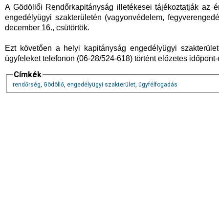
A Gödöllői Rendőrkapitányság illetékesei tájékoztatják az ér
engedélyügyi szakterületén (vagyonvédelem, fegyverengedél
december 16., csütörtök.
Ezt követően a helyi kapitányság engedélyügyi szakterüle
ügyfeleket telefonon (06-28/524-618) történt előzetes időpont
Címkék
rendőrség
,
Gödöllő
,
engedélyügyi szakterület
,
ügyfélfogadás