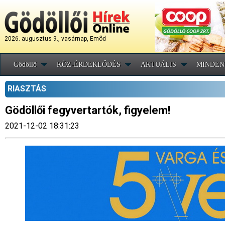
2026. augusztus 9., vasárnap, Emõd
Gödöllő
KÖZ-ÉRDEKLŐDÉS
AKTUÁLIS
MINDEN
RIASZTÁS
Gödöllői fegyvertartók, figyelem!
2021-12-02 18:31:23