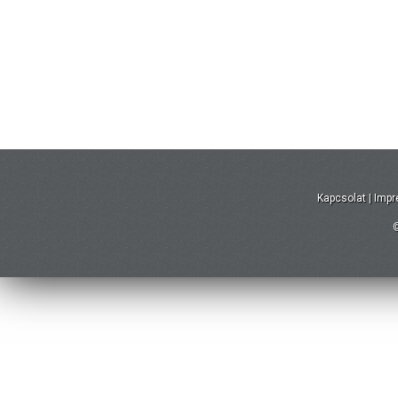
Kapcsolat
|
Imp
©