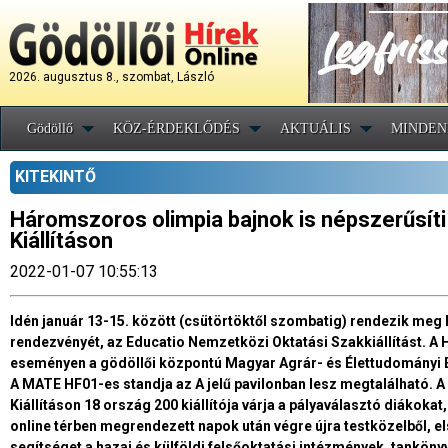
2026. augusztus 8., szombat, László
Gödöllő
KÖZ-ÉRDEKLŐDÉS
AKTUÁLIS
MINDEN
KITEKINTŐ
Háromszoros olimpia bajnok is népszerűsíti
Kiállításon
2022-01-07 10:55:13
Idén január 13-15. között (csütörtöktől szombatig) rendezik me
rendezvényét, az Educatio Nemzetközi Oktatási Szakkiállítást. 
eseményen a gödöllői központú Magyar Agrár- és Élettudományi E
A MATE HF01-es standja az A jelű pavilonban lesz megtalálható. 
Kiállításon 18 ország 200 kiállítója várja a pályaválasztó diákoka
online térben megrendezett napok után végre újra testközelből, 
segítséget a hazai és külföldi felsőoktatási intézmények, tankön