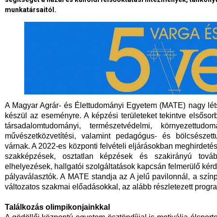
munkatársaitól.
A Magyar Agrár- és Élettudományi Egyetem (MATE) nagy létsz
készül az eseményre. A képzési területeket tekintve elsősor
társadalomtudományi, természetvédelmi, környezettudo
művészetközvetítési, valamint pedagógus- és bölcsészett
várnak. A 2022-es központi felvételi eljárásokban meghirdetés
szakképzések, osztatlan képzések és szakirányú tovább
elhelyezések, hallgatói szolgáltatások kapcsán felmerülő kér
pályaválasztók. A MATE standja az A jelű pavilonnál, a színp
változatos szakmai előadásokkal, az alább részletezett progra
Találkozás olimpikonjainkkal