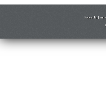
Kapcsolat
|
Imp
©