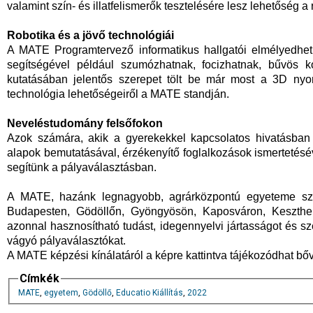
valamint szín- és illatfelismerők tesztelésére lesz lehetőség a 
Robotika és a jövő technológiái
A MATE Programtervező informatikus hallgatói elmélyedhet
segítségével például szumózhatnak, focizhatnak, bűvös k
kutatásában jelentős szerepet tölt be már most a 3D nyom
technológia lehetőségeiről a MATE standján.
Neveléstudomány felsőfokon
Azok számára, akik a gyerekekkel kapcsolatos hivatásba
alapok bemutatásával, érzékenyítő foglalkozások ismertetésé
segítünk a pályaválasztásban.
A MATE, hazánk legnagyobb, agrárközpontú egyeteme széle
Budapesten, Gödöllőn, Gyöngyösön, Kaposváron, Keszthe
azonnal hasznosítható tudást, idegennyelvi jártasságot és sz
vágyó pályaválasztókat.
A MATE képzési kínálatáról a képre kattintva tájékozódhat b
Címkék
MATE
,
egyetem
,
Gödöllő
,
Educatio Kiállítás
,
2022