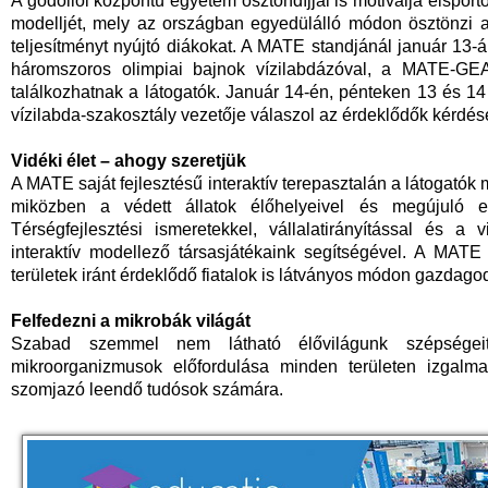
A gödöllői központú egyetem ösztöndíjjal is motiválja élsporto
modelljét, mely az országban egyedülálló módon ösztönzi a
teljesítményt nyújtó diákokat. A MATE standjánál január 13-á
háromszoros olimpiai bajnok vízilabdázóval, a MATE-GEAC
találkozhatnak a látogatók. Január 14-én, pénteken 13 és 14 
vízilabda-szakosztály vezetője válaszol az érdeklődők kérdése
Vidéki élet – ahogy szeretjük
A MATE saját fejlesztésű interaktív terepasztalán a látogatók 
miközben a védett állatok élőhelyeivel és megújuló en
Térségfejlesztési ismeretekkel, vállalatirányítással és a
interaktív modellező társasjátékaink segítségével. A MAT
területek iránt érdeklődő fiatalok is látványos módon gazdago
Felfedezni a mikrobák világát
Szabad szemmel nem látható élővilágunk szépségeit
mikroorganizmusok előfordulása minden területen izgalmas
szomjazó leendő tudósok számára.