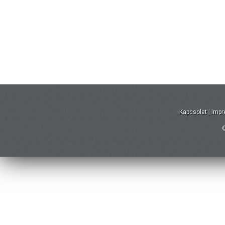
Kapcsolat
|
Imp
©