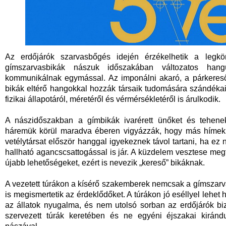
Az erdőjárók szarvasbőgés idején érzékelhetik a legkö
gímszarvasbikák nászuk időszakában változatos han
kommunikálnak egymással. Az imponálni akaró, a párkereső, 
bikák eltérő hangokkal hozzák társaik tudomására szándékai
fizikai állapotáról, méretéről és vérmérsékletéről is árulkodik.
A nászidőszakban a gímbikák ivarérett ünőket és tehenek
háremük körül maradva éberen vigyázzák, hogy más hímek 
vetélytársat először hanggal igyekeznek távol tartani, ha ez
hallható agancscsattogással is jár. A küzdelem vesztese meg
újabb lehetőségeket, ezért is nevezik „kereső” bikáknak.
A vezetett túrákon a kísérő szakemberek nemcsak a gímszarvas
is megismertetik az érdeklődőket. A túrákon jó eséllyel lehet h
az állatok nyugalma, és nem utolsó sorban az erdőjárók bi
szervezett túrák keretében és ne egyéni éjszakai kirá