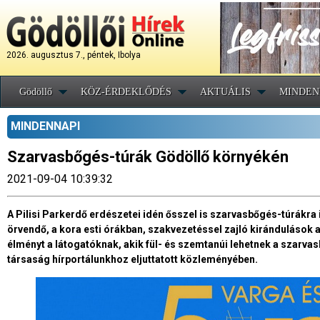
2026. augusztus 7., péntek, Ibolya
Gödöllő
KÖZ-ÉRDEKLŐDÉS
AKTUÁLIS
MINDEN
MINDENNAPI
Szarvasbőgés-túrák Gödöllő környékén
2021-09-04 10:39:32
A Pilisi Parkerdő erdészetei idén ősszel is szarvasbőgés-túrákra
örvendő, a kora esti órákban, szakvezetéssel zajló kirándulások
élményt a látogatóknak, akik fül- és szemtanúi lehetnek a szarva
társaság hírportálunkhoz eljuttatott közleményében.