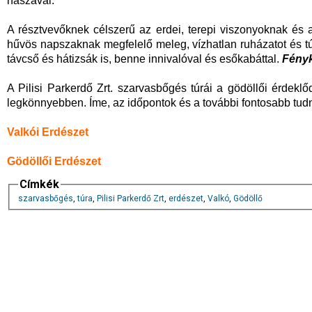
nászával.
A résztvevőknek célszerű az erdei, terepi viszonyoknak és 
hűvös napszaknak megfelelő meleg, vízhatlan ruházatot és tú
távcső és hátizsák is, benne innivalóval és esőkabáttal.
Fényk
A Pilisi Parkerdő Zrt. szarvasbőgés túrái a gödöllői érdekl
legkönnyebben. Íme, az időpontok és a további fontosabb tudn
Valkói Erdészet
Gödöllői Erdészet
Címkék
szarvasbőgés
,
túra
,
Pilisi Parkerdő Zrt
,
erdészet
,
Valkó
,
Gödöllő