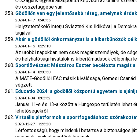
Országunk egyedi álláspontot képvisel az online szere
és összefüggése van
Gödöllőn van egy jelentősebb réteg, amelynek érdeke
2024-01-17 16:48:55
Helyzetértékelő interjú Svisztné Kis Ildikóval, a Demokr
tagjával
Akár a gödöllői önkormányzat is a kiberbűnözők cél
2024-01-16 10:29:18
Az utóbbi napokban nem csak magánszemélyek, de cégek,
és helyhatósági hivatalok is kibertámadások célpontjai le
Sportlövészet: Mészáros Eszter becélozta magát a 
2024-01-14 18:58:50
A MATE-Gödöllői EAC másik kiválósága, Gémesi Csanád ka
végzett
Educatio 2024: a gödöllői központú egyetem is ajánlj
2024-01-04 18:02:52
Január 11-e és 13-a között a Hungexpo területén lehet é
lehetőségekről
Virtuális platformok a sportfogadáshoz: szórakozta
2023-12-27 11:25:28
Létfontosságú, hogy mindenki betartsa a biztonságos já
magának, amik alapvetőek lesznek