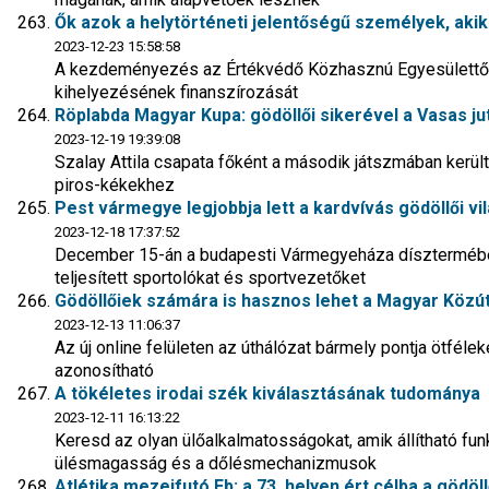
Ők azok a helytörténeti jelentőségű személyek, aki
2023-12-23 15:58:58
A kezdeményezés az Értékvédő Közhasznú Egyesülettől s
kihelyezésének finanszírozását
Röplabda Magyar Kupa: gödöllői sikerével a Vasas ju
2023-12-19 19:39:08
Szalay Attila csapata főként a második játszmában került 
piros-kékekhez
Pest vármegye legjobbja lett a kardvívás gödöllői v
2023-12-18 17:37:52
December 15-án a budapesti Vármegyeháza dísztermébe
teljesített sportolókat és sportvezetőket
Gödöllőiek számára is hasznos lehet a Magyar Közú
2023-12-13 11:06:37
Az új online felületen az úthálózat bármely pontja ötfélek
azonosítható
A tökéletes irodai szék kiválasztásának tudománya
2023-12-11 16:13:22
Keresd az olyan ülőalkalmatosságokat, amik állítható fu
ülésmagasság és a dőlésmechanizmusok
Atlétika mezeifutó Eb: a 73. helyen ért célba a göd