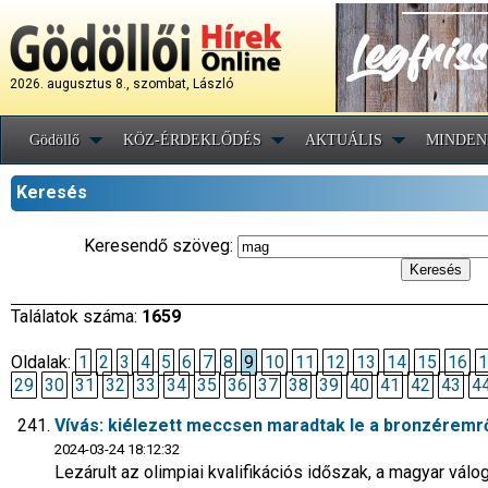
2026. augusztus 8., szombat, László
Gödöllő
KÖZ-ÉRDEKLŐDÉS
AKTUÁLIS
MINDEN
Keresés
Keresendő szöveg:
Találatok száma:
1659
Oldalak:
1
2
3
4
5
6
7
8
9
10
11
12
13
14
15
16
1
29
30
31
32
33
34
35
36
37
38
39
40
41
42
43
4
Vívás: kiélezett meccsen maradtak le a bronzéremr
2024-03-24 18:12:32
Lezárult az olimpiai kvalifikációs időszak, a magyar vál