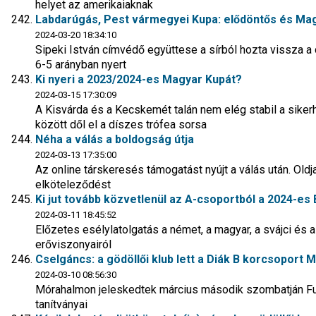
helyet az amerikaiaknak
Labdarúgás, Pest vármegyei Kupa: elődöntős és Magy
2024-03-20 18:34:10
Sipeki István címvédő együttese a sírból hozta vissza a
6-5 arányban nyert
Ki nyeri a 2023/2024-es Magyar Kupát?
2024-03-15 17:30:09
A Kisvárda és a Kecskemét talán nem elég stabil a siker
között dől el a díszes trófea sorsa
Néha a válás a boldogság útja
2024-03-13 17:35:00
Az online társkeresés támogatást nyújt a válás után. Old
elköteleződést
Ki jut tovább közvetlenül az A-csoportból a 2024-e
2024-03-11 18:45:52
Előzetes esélylatolgatás a német, a magyar, a svájci és a s
erőviszonyairól
Cselgáncs: a gödöllői klub lett a Diák B korcsoport
2024-03-10 08:56:30
Mórahalmon jeleskedtek március második szombatján Fut
tanítványai