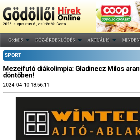
2026. augusztus 6., csütörtök, Berta
Gödöllő
KÖZ-ÉRDEKLŐDÉS
AKTUÁLIS
MINDEN
SPORT
Mezeifutó diákolimpia: Gladinecz Milos ara
döntőben!
2024-04-10 18:56:11