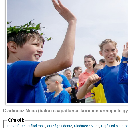
Gladinecz Milos (balra) csapattársai körében ünnepelte 
Címkék
mezeifutás
,
diákolimpia
,
országos döntő
,
Gladinecz Milos
,
Hajós iskola
,
Göd