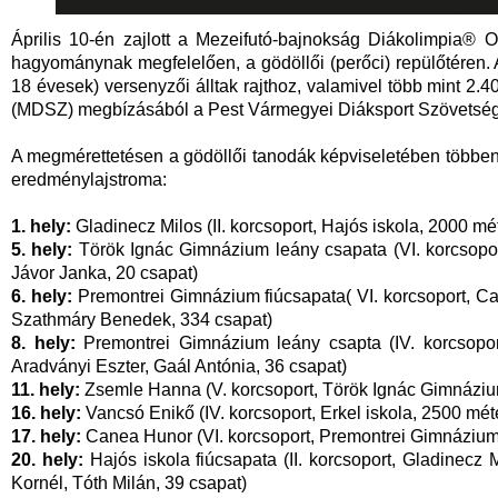
Április 10-én zajlott a Mezeifutó-bajnokság Diákolimpia® O
hagyománynak megfelelően, a gödöllői (perőci) repülőtéren. A
18 évesek) versenyzői álltak rajthoz, valamivel több mint 2.
(MDSZ) megbízásából a Pest Vármegyei Diáksport Szövetség
A megmérettetésen a gödöllői tanodák képviseletében többen i
eredménylajstroma:
1. hely:
Gladinecz Milos (II. korcsoport, Hajós iskola, 2000 mét
5. hely:
Török Ignác Gimnázium leány csapata (VI. korcsoport
Jávor Janka, 20 csapat)
6. hely:
Premontrei Gimnázium fiúcsapata( VI. korcsoport, C
Szathmáry Benedek, 334 csapat)
8. hely:
Premontrei Gimnázium leány csapta (IV. korcsopor
Aradványi Eszter, Gaál Antónia, 36 csapat)
11. hely:
Zsemle Hanna (V. korcsoport, Török Ignác Gimnázium
16. hely:
Vancsó Enikő (IV. korcsoport, Erkel iskola, 2500 méte
17. hely:
Canea Hunor (VI. korcsoport, Premontrei Gimnázium,
20. hely:
Hajós iskola fiúcsapata (II. korcsoport, Gladinecz
Kornél, Tóth Milán, 39 csapat)