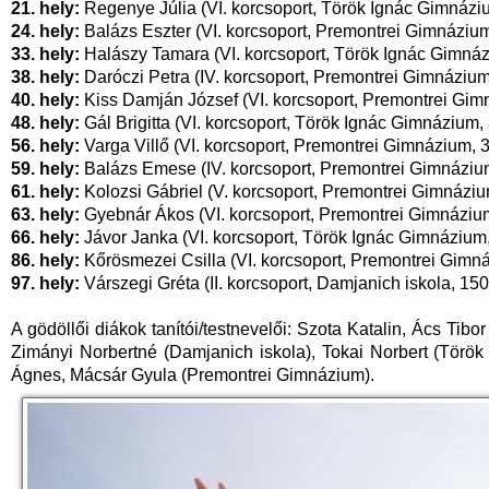
21. hely:
Regenye Júlia (VI. korcsoport, Török Ignác Gimnáziu
24. hely:
Balázs Eszter (VI. korcsoport, Premontrei Gimnázium
33. hely:
Halászy Tamara (VI. korcsoport, Török Ignác Gimnáz
38. hely:
Daróczi Petra (IV. korcsoport, Premontrei Gimnázium
40. hely:
Kiss Damján József (VI. korcsoport, Premontrei Gim
48. hely:
Gál Brigitta (VI. korcsoport, Török Ignác Gimnázium,
56. hely:
Varga Villő (VI. korcsoport, Premontrei Gimnázium, 3
59. hely:
Balázs Emese (IV. korcsoport, Premontrei Gimnázium
61. hely:
Kolozsi Gábriel (V. korcsoport, Premontrei Gimnáziu
63. hely:
Gyebnár Ákos (VI. korcsoport, Premontrei Gimnázium
66. hely:
Jávor Janka (VI. korcsoport, Török Ignác Gimnázium,
86. hely:
Kőrösmezei Csilla (VI. korcsoport, Premontrei Gimná
97. hely:
Várszegi Gréta (II. korcsoport, Damjanich iskola, 150
A gödöllői diákok tanítói/testnevelői: Szota Katalin, Ács Tibo
Zimányi Norbertné (Damjanich iskola), Tokai Norbert (Török
Ágnes, Mácsár Gyula (Premontrei Gimnázium).