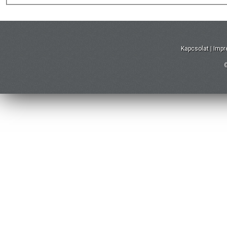
Kapcsolat
|
Imp
©