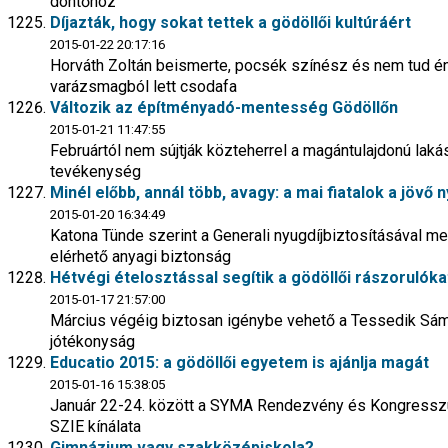
döntőhöz
Díjazták, hogy sokat tettek a gödöllői kultúráért
2015-01-22 20:17:16
Horváth Zoltán beismerte, pocsék színész és nem tud én
varázsmagból lett csodafa
Változik az építményadó-mentesség Gödöllőn
2015-01-21 11:47:55
Februártól nem sújtják közteherrel a magántulajdonú laká
tevékenység
Minél előbb, annál több, avagy: a mai fiatalok a jövő 
2015-01-20 16:34:49
Katona Tünde szerint a Generali nyugdíjbiztosításával m
elérhető anyagi biztonság
Hétvégi ételosztással segítik a gödöllői rászorulóka
2015-01-17 21:57:00
Március végéig biztosan igénybe vehető a Tessedik Sámue
jótékonyság
Educatio 2015: a gödöllői egyetem is ajánlja magát
2015-01-16 15:38:05
Január 22-24. között a SYMA Rendezvény és Kongresszu
SZIE kínálata
Gimnázium vagy szakközépiskola?