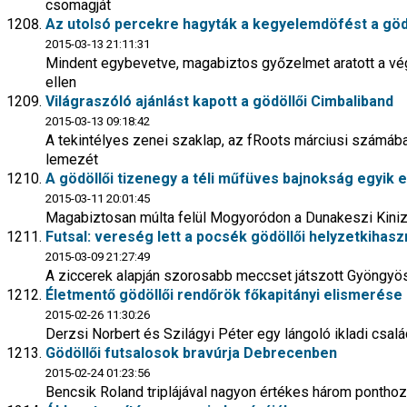
csomagját
Az utolsó percekre hagyták a kegyelemdöfést a gödö
2015-03-13 21:11:31
Mindent egybevetve, magabiztos győzelmet aratott a v
ellen
Világraszóló ajánlást kapott a gödöllői Cimbaliband
2015-03-13 09:18:42
A tekintélyes zenei szaklap, az fRoots márciusi számáb
lemezét
A gödöllői tizenegy a téli műfüves bajnokság egyik 
2015-03-11 20:01:45
Magabiztosan múlta felül Mogyoródon a Dunakeszi Kinizs
Futsal: vereség lett a pocsék gödöllői helyzetkihas
2015-03-09 21:27:49
A ziccerek alapján szorosabb meccset játszott Gyöngyö
Életmentő gödöllői rendőrök főkapitányi elismerése
2015-02-26 11:30:26
Derzsi Norbert és Szilágyi Péter egy lángoló ikladi csal
Gödöllői futsalosok bravúrja Debrecenben
2015-02-24 01:23:56
Bencsik Roland triplájával nagyon értékes három pontho