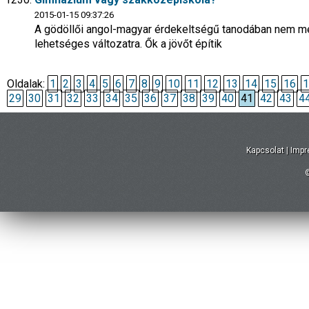
2015-01-15 09:37:26
A gödöllői angol-magyar érdekeltségű tanodában nem m
lehetséges változatra. Ők a jövőt építik
Oldalak:
1
2
3
4
5
6
7
8
9
10
11
12
13
14
15
16
1
29
30
31
32
33
34
35
36
37
38
39
40
41
42
43
4
Kapcsolat
|
Imp
©