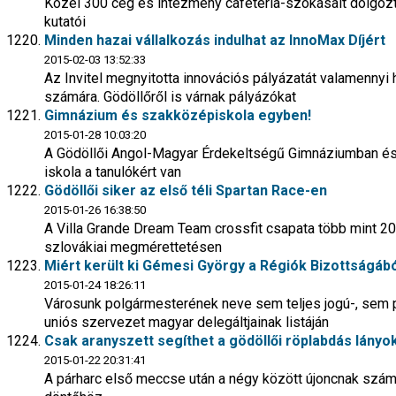
Közel 300 cég és intézmény cafeteria-szokásait dolgozt
kutatói
Minden hazai vállalkozás indulhat az InnoMax Díjért
2015-02-03 13:52:33
Az Invitel megnyitotta innovációs pályázatát valamennyi 
számára. Gödöllőről is várnak pályázókat
Gimnázium és szakközépiskola egyben!
2015-01-28 10:03:20
A Gödöllői Angol-Magyar Érdekeltségű Gimnáziumban és
iskola a tanulókért van
Gödöllői siker az első téli Spartan Race-en
2015-01-26 16:38:50
A Villa Grande Dream Team crossfit csapata több mint 2
szlovákiai megmérettetésen
Miért került ki Gémesi György a Régiók Bizottságáb
2015-01-24 18:26:11
Városunk polgármesterének neve sem teljes jogú-, sem 
uniós szervezet magyar delegáltjainak listáján
Csak aranyszett segíthet a gödöllői röplabdás lányo
2015-01-22 20:31:41
A párharc első meccse után a négy között újoncnak szám