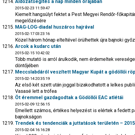
Áldozatsegítés a nap minden órájában
2015-02-23 11:59:47
Kiemelt hangsúlyt fektet a Pest Megyei Rendőr-főkapit
megelőzésére
MAG-LOG-diadal huszáros hajrával
2015-02-17 03:23:16
Közel három hónap elteltével örülhettek újra bajnoki győ
Arcok a kudarc után
2015-02-15 10:42:02
Több mutató is arról árulkodik, nem érdemeltek veresége
döntőjében
Meccslabdáról veszített Magyar Kupát a gödöllői rö
2015-02-14 20:35:19
Az első két szett után joggal bizakodhatott a lelkes publi
Vasasé lett a trófea
Öt éremmel gazdagodtak a Gödöllői EAC atlétái
2015-02-09 12:56:15
Emellett számos, értékes helyezést is elértek a fedett 
bajnokságon
Trendek és tendenciák a juttatások területén – 2015
2015-02-04 16:16:28