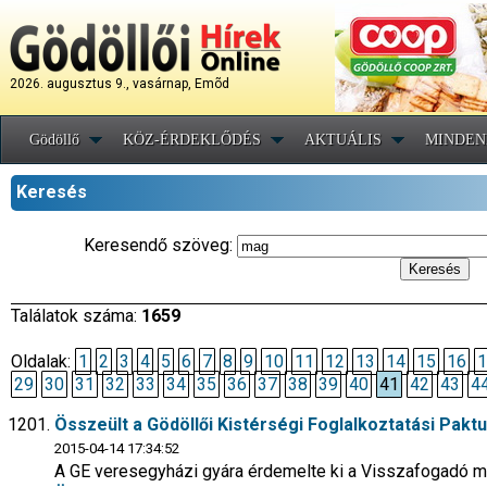
2026. augusztus 9., vasárnap, Emõd
Gödöllő
KÖZ-ÉRDEKLŐDÉS
AKTUÁLIS
MINDEN
Keresés
Keresendő szöveg:
Találatok száma:
1659
Oldalak:
1
2
3
4
5
6
7
8
9
10
11
12
13
14
15
16
1
29
30
31
32
33
34
35
36
37
38
39
40
41
42
43
4
Összeült a Gödöllői Kistérségi Foglalkoztatási Pakt
2015-04-14 17:34:52
A GE veresegyházi gyára érdemelte ki a Visszafogadó m