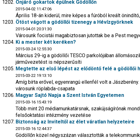
Önjáró gokartok épülnek Gödöllőn
2015-04-02 11:47:06
Április 18-án kiderül, mire képes a fúróból kreált önindító,
Ötöst vágott a gödöllői tizenegy a Hévízgyörknek
2015-04-01 20:31:30
Városunk focistái magabiztosan jutottak be a Pest megy
Ki a mester két keréken?
2015-03-24 12:55:30
Március 29-ig a gödöllői TESCO parkolójában állomásozi
járművezetést is népszerűsíti
Megtette az első lépést az elődöntő felé a gödöllői 
2015-03-22 19:13:10
Amíg bírta erővel, egyenrangú ellenfél volt a Jászberén
városunk röplabda-csapata
Magyar Sajtó Napja a Szent István Egyetemen
2015-03-16 15:43:19
Több mint 20 médiamunkatársnak, szakújságírónak mondo
felsőoktatási intézmény vezetése
Biztonság az Inviteltől az élet váratlan helyzeteire
2015-03-16 12:44:37
Gödöllőn közel négyszázan választották a telekommuniká