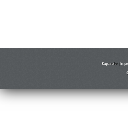
Kapcsolat
|
Imp
©