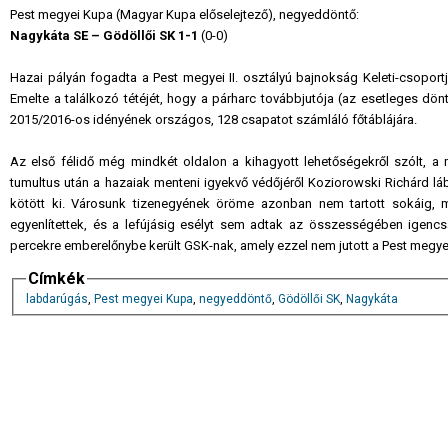
Pest megyei Kupa (Magyar Kupa előselejtező), negyeddöntő:
Nagykáta SE – Gödöllői SK 1-1
(0-0)
Hazai pályán fogadta a Pest megyei II. osztályú bajnokság Keleti-csoportj
Emelte a találkozó tétéjét, hogy a párharc továbbjutója (az esetleges dö
2015/2016-os idényének országos, 128 csapatot számláló főtáblájára.
Az első félidő még mindkét oldalon a kihagyott lehetőségekről szólt, a
tumultus után a hazaiak menteni igyekvő védőjéről Koziorowski Richárd láb
kötött ki. Városunk tizenegyének öröme azonban nem tartott sokáig, m
egyenlítettek, és a lefújásig esélyt sem adtak az összességében igencsa
percekre emberelőnybe került GSK-nak, amely ezzel nem jutott a Pest megye
Címkék
labdarúgás
,
Pest megyei Kupa
,
negyeddöntő
,
Gödöllői SK
,
Nagykáta