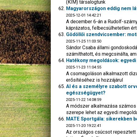
(KIM) társalogtunk
Magyarországon eddig nem lát
2025-12-01 14:42:21
A december 6-án a Rudolf-szárny
káprázatos, felbecsülhetetlen ért
Gödöllői szendvicsember: motiv
2025-11-25 11:03:50
Sándor Csaba állami gondoskodás
számíthatott, és megcsinálta, ami
Hatékony megoldások: egyedi 
2025-11-23 11:04:55
A csomagoláson alkalmazott dizá
erősítéséhez is hozzájárul
AI és a személyre szabott orv
egészségügyet?
2025-11-22 14:08:59
A módszer alkalmazása számos te
szerepe lehet az egyedi megol
MATE Sportgála: sikerekben bő
2025-11-20 19:22:41
Az országos csúcsot repesztett En