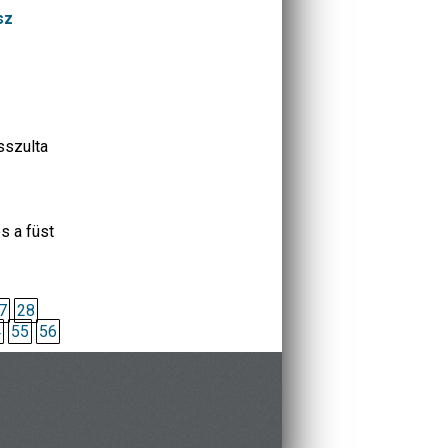
sz
sszulta
s a füst
7
28
4
55
56