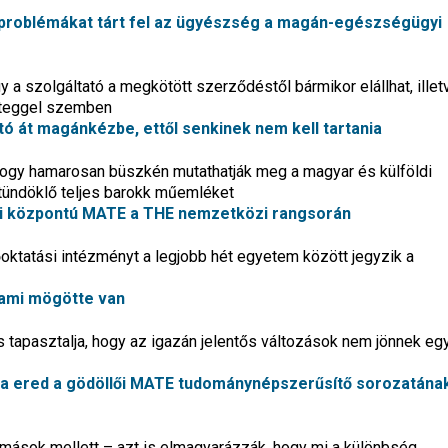
ő problémákat tárt fel az ügyészség a magán-egészségügyi
 a szolgáltató a megkötött szerződéstől bármikor elállhat, illet
beteggel szemben
tó át magánkézbe, ettől senkinek nem kell tartania
 hogy hamarosan büszkén mutathatják meg a magyar és külföldi
tündöklő teljes barokk műemléket
lői központú MATE a THE nemzetközi rangsorán
oktatási intézményt a legjobb hét egyetem között jegyzik a
s ami mögötte van
 is tapasztalja, hogy az igazán jelentős változások nem jönnek eg
a ered a gödöllői MATE tudománynépszerűsítő sorozatána
 mások mellett – azt is elmagyarázzák, hogy mi a különbség