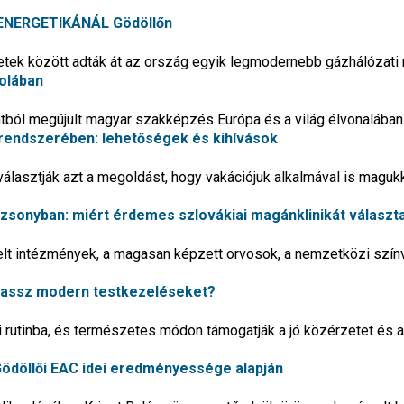
 ENERGETIKÁNÁL Gödöllőn
ek között adták át az ország egyik legmodernebb gázhálózati r
kolában
intból megújult magyar szakképzés Európa és a világ élvonalában
b rendszerében: lehetőségek és kihívások
álasztják azt a megoldást, hogy vakációjuk alkalmával is maguk
sonyban: miért érdemes szlovákiai magánklinikát választ
elt intézmények, a magasan képzett orvosok, a nemzetközi szín
lassz modern testkezeléseket?
 rutinba, és természetes módon támogatják a jó közérzetet és a
Gödöllői EAC idei eredményessége alapján