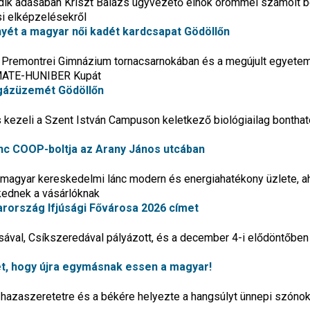
 adásában Kriszt Balázs ügyvezető elnök örömmel számolt b
si elképzelésekről
nyét a magyar női kadét kardcsapat Gödöllőn
Premontrei Gimnázium tornacsarnokában és a megújult egyetem
 MATE-HUNIBER Kupát
ogázüzemét Gödöllőn
és kezeli a Szent István Campuson keletkező biológiailag bonthat
enc COOP-boltja az Arany János utcában
 magyar kereskedelmi lánc modern és energiahatékony üzlete, a
kednek a vásárlóknak
rország Ifjúsági Fővárosa 2026 címet
sával, Csíkszeredával pályázott, és a december 4-i elődöntőben 
et, hogy újra egymásnak essen a magyar!
hazaszeretetre és a békére helyezte a hangsúlyt ünnepi szónok