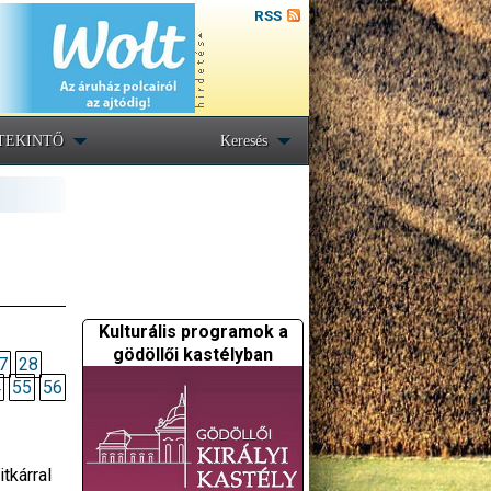
RSS
TEKINTŐ
Keresés
Kulturális programok a
gödöllői kastélyban
7
28
4
55
56
tkárral