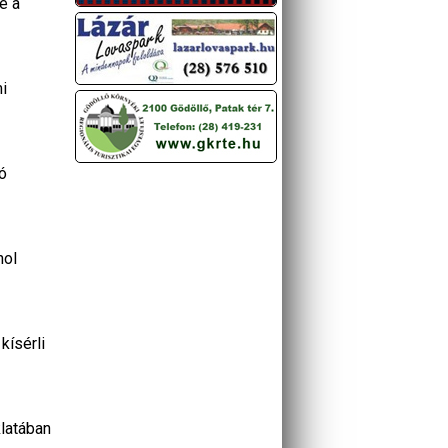
e a
i
ó
hol
kísérli
latában