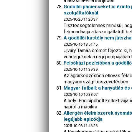
a Bezsilla-villa kertjében
Gödöllői pácienseket is érint
szolgáltatóknál
2025-10-20 11:20:37
Tisztességtelennek minősül, hogy
felmondhatja a kiszolgáltatott 
A gödöllői kastély nem játszha
2025-10-16 18:51:45
Ujváry Tamás örömét fejezte ki,
vendégeknek a régi pompájában 
Felsőházi pozícióban a gödöl
2025-10-10 11:39:39
Az agrárképzésben éllovas felső
magyarországi összevetésben
Magyar futball: a hanyatlás é
2025-10-10 10:38:07
A helyi Focicipőbolt kollektívája
napról a másikra
Allergén élelmiszerek nyomáb
legújabb epizódja
2025-10-08 11:46:26
A témakörben jártas szakértők –