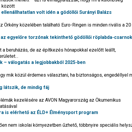
a között
lenállhatatlan volt idén a gödöllői Surányi Balázs
az Örkény közelében található Euro-Ringen is minden rivális a 2
 az egyelőre torzónak tekinthető gödöllői röplabda-csarno
t a beruházás, de az építkezés hónapokkal ezelőtt leállt,
erületet…
k – válogatás a legjobbakból 2025-ben
hogy mik közül érdemes választani, ha biztonságos, engedéllyel
 látszik, de mindig fáj
roblémák kezelésére az AVON Magyarország az Ökumenikus
atásával
ra is elérhető az ÉLD+ Élménysport program
ően nem iskolai környezetben űzhető, többnyire speciális helys