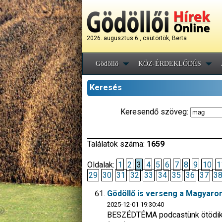
2026. augusztus 6., csütörtök, Berta
Gödöllő
KÖZ-ÉRDEKLŐDÉS
Keresés
Keresendő szöveg:
Találatok száma:
1659
Oldalak:
1
2
3
4
5
6
7
8
9
10
1
29
30
31
32
33
34
35
36
37
3
Gödöllő is verseng a Magyarors
2025-12-01 19:30:40
BESZÉDTÉMA podcastünk ötödik ad