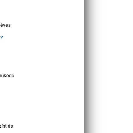
0 éves
k?
 működő
zínt és