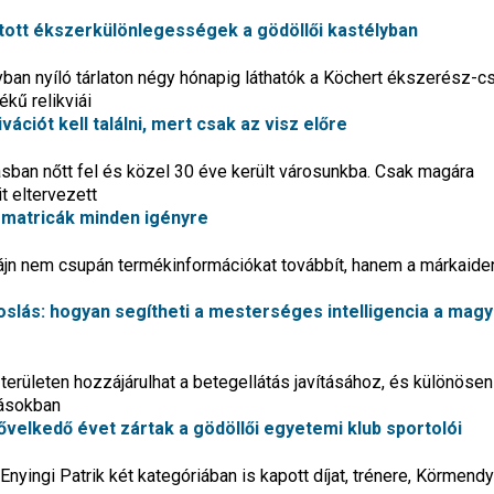
ott ékszerkülönlegességek a gödöllői kastélyban
ban nyíló tárlaton négy hónapig láthatók a Köchert ékszerész-c
ékű relikviái
ációt kell találni, mert csak az visz előre
ban nőtt fel és közel 30 éve került városunkba. Csak magára
t eltervezett
matricák minden igényre
jn nem csupán termékinformációkat továbbít, hanem a márkaiden
oslás: hogyan segítheti a mesterséges intelligencia a magy
rületen hozzájárulhat a betegellátás javításához, és különösen
dásokban
velkedő évet zártak a gödöllői egyetemi klub sportolói
yingi Patrik két kategóriában is kapott díjat, trénere, Körmendy