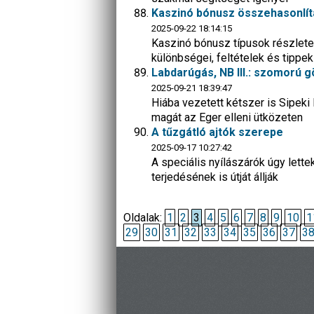
Kaszinó bónusz összehasonlítá
2025-09-22 18:14:15
Kaszinó bónusz típusok részlet
különbségei, feltételek és tippe
Labdarúgás, NB III.: szomorú g
2025-09-21 18:39:47
Hiába vezetett kétszer is Sipeki
magát az Eger elleni ütközeten
A tűzgátló ajtók szerepe
2025-09-17 10:27:42
A speciális nyílászárók úgy lette
terjedésének is útját állják
Oldalak:
1
2
3
4
5
6
7
8
9
10
1
29
30
31
32
33
34
35
36
37
3