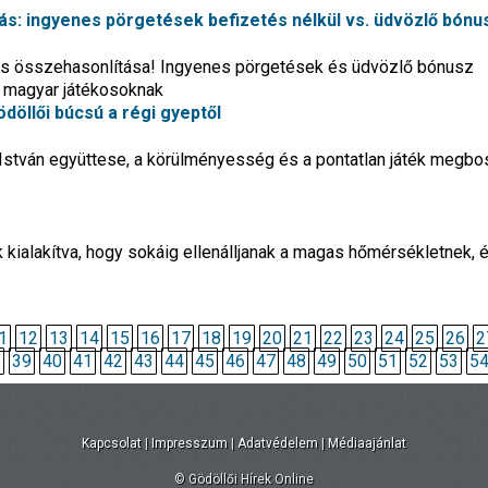
s: ingyenes pörgetések befizetés nélkül vs. üdvözlő bónu
es összehasonlítása! Ingyenes pörgetések és üdvözlő bónusz
k magyar játékosoknak
ödöllői búcsú a régi gyeptől
 István együttese, a körülményesség és a pontatlan játék megbo
k kialakítva, hogy sokáig ellenálljanak a magas hőmérsékletnek, é
1
12
13
14
15
16
17
18
19
20
21
22
23
24
25
26
2
8
39
40
41
42
43
44
45
46
47
48
49
50
51
52
53
5
Kapcsolat
|
Impresszum
|
Adatvédelem
|
Médiaajánlat
© Gödöllői Hírek Online