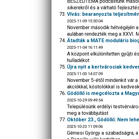
BESZÉDTÉMA podcastünk második
sikerekről és a várható fejleszté
Vívás: bearanyozta teljesítmé
2025-11-09 15:50:04
November második hétvégéjén a 
aulában rendezték meg a XXVI.
Átadták a MATE moduláris bi
2025-11-04 16:11:49
A központ elkülönítetten gyűjti 
hulladékot
Újra nyit a kertvárosiak kedv
2025-11-03 14:07:09
November 5-étől mindenkit vár a
akciókkal, kóstolókkal is kedves
Gödöllő is megcélozta a Magya
2025-10-29 09:49:54
Településünk erdélyi testvérváro
meg a továbbjutást
Október 23., Gödöllő: Nem leh
2025-10-23 11:09:06
Gémesi György a szabadságra, a 