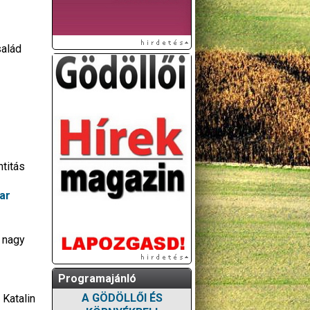
salád
titás
ar
 nagy
Programajánló
A GÖDÖLLŐI ÉS
 Katalin