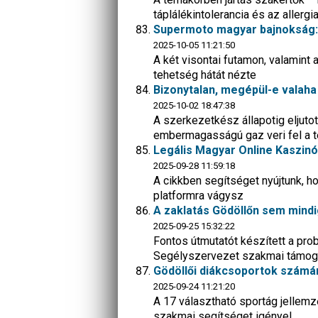
táplálékintolerancia és az allergi
Supermoto magyar bajnokság: el
2025-10-05 11:21:50
A két visontai futamon, valamint 
tehetség hátát nézte
Bizonytalan, megépül-e valaha
2025-10-02 18:47:38
A szerkezetkész állapotig eljutot
embermagasságú gaz veri fel a t
Legális Magyar Online Kaszinó
2025-09-28 11:59:18
A cikkben segítséget nyújtunk, 
platformra vágysz
A zaklatás Gödöllőn sem mindig
2025-09-25 15:32:22
Fontos útmutatót készített a p
Segélyszervezet szakmai támog
Gödöllői diákcsoportok számá
2025-09-24 11:21:20
A 17 választható sportág jellemz
szakmai segítséget igényel