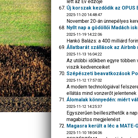
lett az Év edzője
Új korszak kezdődik az OPUS
2025-11-20 14:48:47
November 20-án ünnepélyes keret
Nyílt nap a gödöllői Madách is
2025-11-19 14:22:06
Hankó Balázs: a 400 milliárd for
Állatbarát szállások az Airbn
2025-11-13 16:04:22
Az utóbbi időkben egyre többen v
viszik kedvenceiket
Szépészeti beavatkozások Poz
2025-11-12 17:57:02
A modern technológiával felszer
ellátás mind vonzerőt jelentenek
Álomalak könnyedén: miért vá
2025-11-12 14:25:37
Egyszerűen beilleszthetők a napi
magabiztos megjelenést
Magasra került a léc a MATE-
2025-11-10 18:04:06