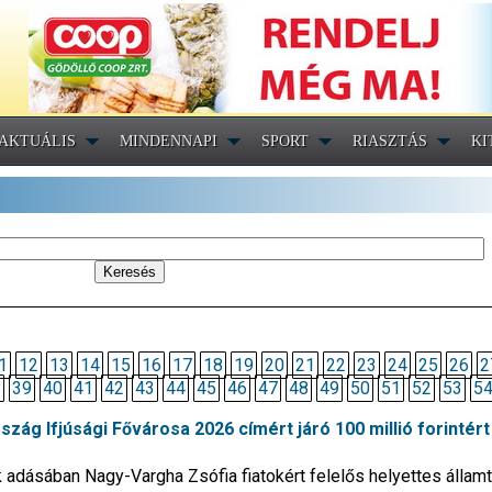
AKTUÁLIS
MINDENNAPI
SPORT
RIASZTÁS
KI
1
12
13
14
15
16
17
18
19
20
21
22
23
24
25
26
2
8
39
40
41
42
43
44
45
46
47
48
49
50
51
52
53
5
zág Ifjúsági Fővárosa 2026 címért járó 100 millió forintért
ásában Nagy-Vargha Zsófia fiatokért felelős helyettes államti