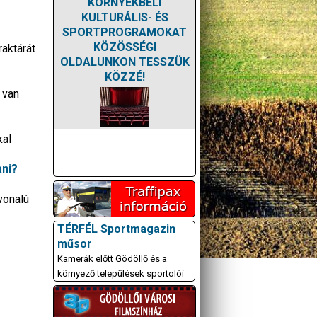
KÖRNYÉKBELI
KULTURÁLIS- ÉS
SPORTPROGRAMOKAT
KÖZÖSSÉGI
aktárát
OLDALUNKON TESSZÜK
KÖZZÉ!
 van
kal
ani?
vonalú
TÉRFÉL Sportmagazin
műsor
Kamerák előtt Gödöllő és a
környező települések sportolói