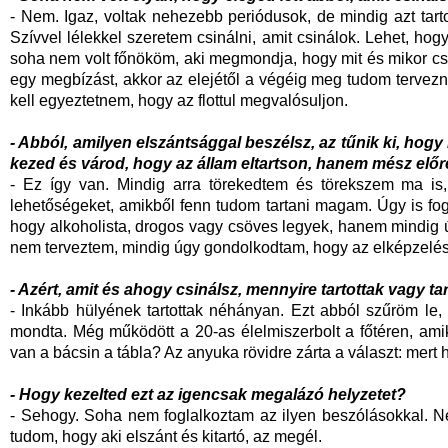
- Nem. Igaz, voltak nehezebb periódusok, de mindig azt ta
Szívvel lélekkel szeretem csinálni, amit csinálok. Lehet, ho
soha nem volt főnököm, aki megmondja, hogy mit és mikor cs
egy megbízást, akkor az elejétől a végéig meg tudom tervezn
kell egyeztetnem, hogy az flottul megvalósuljon.
- Abból, amilyen elszántsággal beszélsz, az tűnik ki, hogy
kezed és várod, hogy az állam eltartson, hanem mész előr
- Ez így van. Mindig arra törekedtem és törekszem ma i
lehetőségeket, amikből fenn tudom tartani magam. Úgy is fo
hogy alkoholista, drogos vagy csöves legyek, hanem mindig 
nem terveztem, mindig úgy gondolkodtam, hogy az elképzelést
- Azért, amit és ahogy csinálsz, mennyire tartottak vagy
- Inkább hülyének tartottak néhányan. Ezt abból szűröm le, h
mondta. Még működött a 20-as élelmiszerbolt a főtéren, amiko
van a bácsin a tábla? Az anyuka rövidre zárta a választ: mert
- Hogy kezelted ezt az igencsak megalázó helyzetet?
- Sehogy. Soha nem foglalkoztam az ilyen beszólásokkal. N
tudom, hogy aki elszánt és kitartó, az megél.