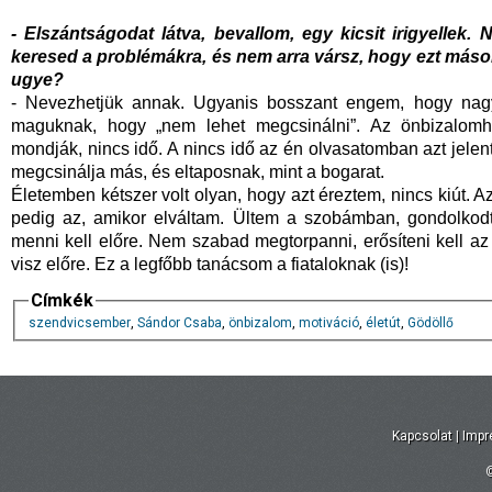
- Elszántságodat látva, bevallom, egy kicsit irigyellek
keresed a problémákra, és nem arra vársz, hogy ezt mások
ugye?
- Nevezhetjük annak. Ugyanis bosszant engem, hogy nag
maguknak, hogy „nem lehet megcsinálni”. Az önbizalomh
mondják, nincs idő. A nincs idő az én olvasatomban azt jelen
megcsinálja más, és eltaposnak, mint a bogarat.
Életemben kétszer volt olyan, hogy azt éreztem, nincs kiút. A
pedig az, amikor elváltam. Ültem a szobámban, gondolkodt
menni kell előre. Nem szabad megtorpanni, erősíteni kell az ö
visz előre. Ez a legfőbb tanácsom a fiataloknak (is)!
Címkék
szendvicsember
,
Sándor Csaba
,
önbizalom
,
motiváció
,
életút
,
Gödöllő
Kapcsolat
|
Imp
©