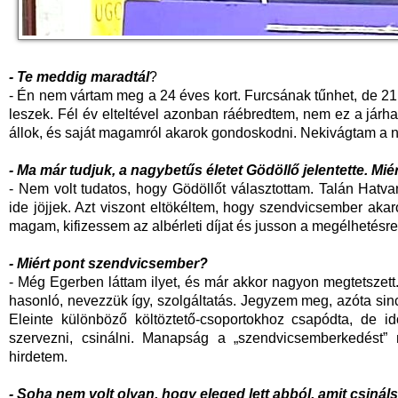
- Te meddig maradtál
?
- Én nem vártam meg a 24 éves kort. Furcsának tűnhet, de 21
leszek. Fél év elteltével azonban ráébredtem, nem ez a jár
állok, és saját magamról akarok gondoskodni. Nekivágtam a n
- Ma már tudjuk, a nagybetűs életet Gödöllő jelentette. Mi
- Nem volt tudatos, hogy Gödöllőt választottam. Talán Hatva
ide jöjjek. Azt viszont eltökéltem, hogy szendvicsember akar
magam, kifizessem az albérleti díjat és jusson a megélhetésre 
- Miért pont szendvicsember?
- Még Egerben láttam ilyet, és már akkor nagyon megtetszet
hasonló, nevezzük így, szolgáltatás. Jegyzem meg, azóta sinc
Eleinte különböző költöztető-csoportokhoz csapódta, de 
szervezni, csinálni. Manapság a „szendvicsemberkedést”
hirdetem.
- Soha nem volt olyan, hogy eleged lett abból, amit csinál