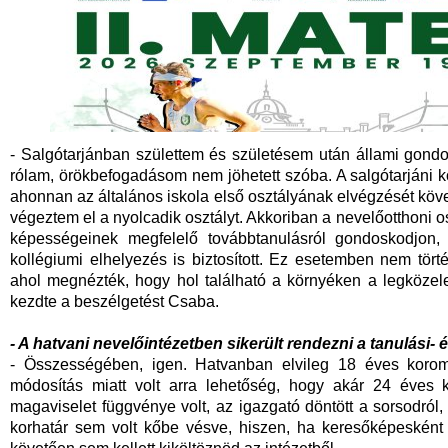
- Salgótarjánban születtem és születésem után állami gond
rólam, örökbefogadásom nem jöhetett szóba. A salgótarjáni k
ahonnan az általános iskola első osztályának elvégzését köve
végeztem el a nyolcadik osztályt. Akkoriban a nevelőotthoni os
képességeinek megfelelő továbbtanulásról gondoskodjon, 
kollégiumi elhelyezés is biztosított. Ez esetemben nem tör
ahol megnézték, hogy hol található a környéken a legközel
kezdte a beszélgetést Csaba.
- A hatvani nevelőintézetben sikerült rendezni a tanulási-
- Összességében, igen. Hatvanban elvileg 18 éves koromi
módosítás miatt volt arra lehetőség, hogy akár 24 éves 
magaviselet függvénye volt, az igazgató döntött a sorsodról
korhatár sem volt kőbe vésve, hiszen, ha keresőképesként tu