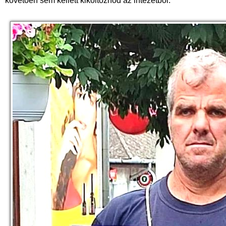
követően sem kellett kiköltöznöd az intézetből.