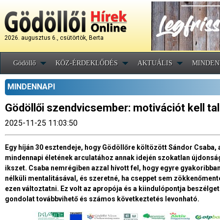
2026. augusztus 6., csütörtök, Berta
Gödöllő
KÖZ-ÉRDEKLŐDÉS
AKTUÁLIS
MINDEN
MINDENNAPI
Gödöllői szendvicsember: motivációt kell tal
2025-11-25 11:03:50
Egy híján 30 esztendeje, hogy Gödöllőre költözött Sándor Csaba, 
mindennapi életének arculatához annak idején szokatlan újdonságg
ikszet. Csaba nemrégiben azzal hívott fel, hogy egyre gyakoribban 
nélküli mentalitásával, és szeretné, ha cseppet sem zökkenőment
ezen változtatni. Ez volt az apropója és a kiindulópontja beszélg
gondolat továbbvihető és számos következtetés levonható.