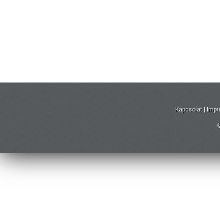
Kapcsolat
|
Imp
©