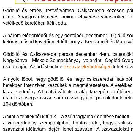
Gödöllő és erdélyi testvérvárosa, Csíkszereda közösen pá
címre. A rangos elismerés, aminek elnyerése városonként 100-
vetélkedő keretében ítélik oda.
A három elődöntőből és egy döntőből (december 10.) álló soro
kétórás műsort követően eldőlt, hogy a Kecskemét és Marosvásá
Gödöllő és Csíkszereda párosa december 4-én, csütörtökö
Nagybánya, Miskolc-Selmecbánya, valamint Cegléd-Gyer
csatornáján. Az adást online
ezen az elérhetőségen
lehet köve
A nyolc főből, négy gödöllői és négy csíkszeredai fiatalból
hetekben intenzíven készültek a megmérettetésre. A vetélke
ki az eredmény. A fiatallá válunk, a világ közepén, az élőben,
és a közönségszavazat során összegyűjtött pontok döntenek a
10-i döntőben.
Amint a fentiekből kitűnik – a zsűri tagjainak döntése mellett
a végeredmény szempontjából. Fontos tudni, hogy csak az é
szavazási időtartam idején lehet szavazni. A szavazatokat 