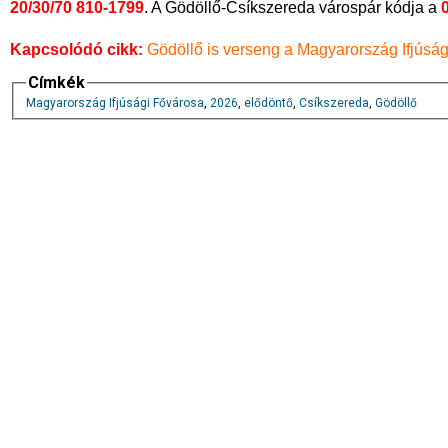
20/30/70 810-1799
. A Gödöllő-Csíkszereda várospár kódja a
Kapcsolódó cikk:
Gödöllő is verseng a Magyarország Ifjúsági
Címkék
Magyarország Ifjúsági Fővárosa
,
2026
,
elődöntő
,
Csíkszereda
,
Gödöllő