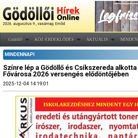
2026. augusztus 9., vasárnap, Emõd
Gödöllő
KÖZ-ÉRDEKLŐDÉS
AKTUÁLIS
MINDEN
MINDENNAPI
Színre lép a Gödöllő és Csíkszereda alkotta
Fővárosa 2026 versengés elődöntőjében
2025-12-04 14:19:01