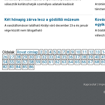
választók korlátozhatják személyes adataik kiadását
A törté
tánctan
Két hónapig zárva lesz a gödöllői múzeum
Kovác
egyik
A vasútállomáson található Királyi váró december 23-a és január
vége között nem látogatható
A Gödöl
választ
Oldalak:
Rovat címlap
2
3
4
5
6
7
8
9
10
11
12
13
1
26
27
28
29
30
31
32
33
34
35
36
37
38
39
40
4
54
55
56
57
58
59
60
61
62
63
64
65
66
67
68
6
82
83
84
85
86
Kapcsolat
|
Imp
©