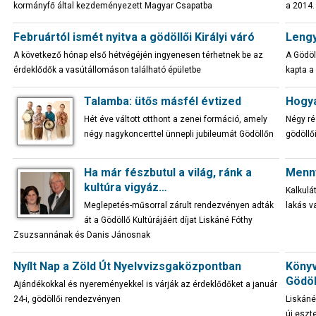
kormányfő által kezdeményezett Magyar Csapatba
a 2014.
Februártól ismét nyitva a gödöllői Királyi váró
Lengy
A következő hónap első hétvégéjén ingyenesen térhetnek be az
A Gödöl
érdeklődők a vasútállomáson található épületbe
kapta a
Talamba: ütős másfél évtized
Hogya
Hét éve váltott otthont a zenei formáció, amely
Négy ré
négy nagykoncerttel ünnepli jubileumát Gödöllőn
gödöllő
Ha már fészbutul a világ, ránk a
Menny
kultúra vigyáz…
Kalkulá
Meglepetés-műsorral zárult rendezvényen adták
lakás 
át a Gödöllő Kultúrájáért díjat Liskáné Fóthy
Zsuzsannának és Danis Jánosnak
Nyílt Nap a Zöld Út Nyelvvizsgaközpontban
Könyv
Gödöll
Ajándékokkal és nyereményekkel is várják az érdeklődőket a január
24-i, gödöllői rendezvényen
Liskáné
új eszt