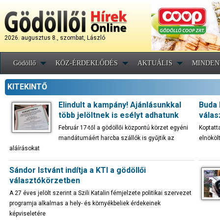
2026. augusztus 8., szombat, László
Gödöllő
KÖZ-ÉRDEKLŐDÉS
AKTUÁLIS
MINDEN
KITEKINTŐ
Elindult a kampány! Ajánlásunkkal
Buda 
több jelöltnek is esélyt adhatunk
válas
Február 17-től a gödöllői központú körzet egyéni
Koptatt
mandátumáért harcba szállók is gyűjtik az
elnököl
aláírásokat
Sándor Istvánt indítja a KTI a gödöllői
választókörzetben
A 27 éves jelölt szerint a Szili Katalin fémjelzete politikai szervezet
programja alkalmas a hely- és környékbeliek érdekeinek
képviseletére