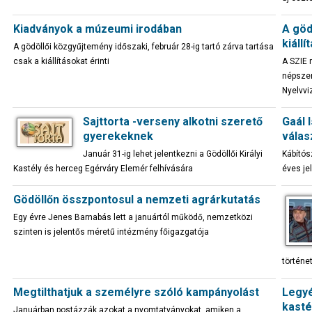
Kiadványok a múzeumi irodában
A göd
kiállí
A gödöllői közgyűjtemény időszaki, február 28-ig tartó zárva tartása
csak a kiállításokat érinti
A SZIE 
népszer
Nyelvv
Sajttorta -verseny alkotni szerető
Gaál 
gyerekeknek
válas
Január 31-ig lehet jelentkezni a Gödöllői Királyi
Kábítós
Kastély és herceg Egérváry Elemér felhívására
éves je
Gödöllőn összpontosul a nemzeti agrárkutatás
Egy évre Jenes Barnabás lett a januártól működő, nemzetközi
szinten is jelentős méretű intézmény főigazgatója
történe
Megtilthatjuk a személyre szóló kampányolást
Legyé
kasté
Januárban postázzák azokat a nyomtatványokat, amiken a