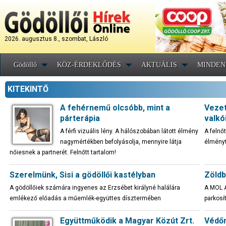
2026. augusztus 8., szombat, László
Gödöllő
KÖZ-ÉRDEKLŐDÉS
AKTUÁLIS
MINDEN
KITEKINTŐ
A fehérnemű olcsóbb, mint a
Vezet
párterápia
valkó
A férfi vizuális lény. A hálószobában látott élmény
A felnőt
nagymértékben befolyásolja, mennyire látja
élményt
nőiesnek a partnerét. Felnőtt tartalom!
Szerelmünk, Sisi a gödöllői kastélyban
Zöldb
A gödöllőiek számára ingyenes az Erzsébet királyné halálára
A MOL A
emlékező előadás a műemlék-együttes dísztermében
parkosít
Együttműködik a Magyar Közút Zrt.
Védőn