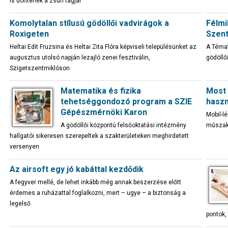
is döntenek a zsűri tagjai
Komolytalan stílusú gödöllői vadvirágok a
Félmi
Roxigeten
Szent
Heltai Edit Fruzsina és Heltai Zita Flóra képviseli településünket az
A Témat
augusztus utolsó napján lezajló zenei fesztiválin,
gödöllő
Szigetszentmiklóson
Matematika és fizika
Most 
tehetséggondozó program a SZIE
haszn
Gépészmérnöki Karon
Mobil-l
A gödöllői központú felsőoktatási intézmény
műszaki
hallgatói sikeresen szerepeltek a szakterületeken meghirdetett
versenyen
Az airsoft egy jó kabáttal kezdődik
A fegyver mellé, de lehet inkább még annak beszerzése előtt
érdemes a ruházattal foglalkozni, mert – ugye – a biztonság a
legelső
pontok,