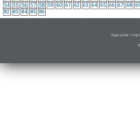
54
55
56
57
58
59
60
61
62
63
64
65
66
67
68
6
82
83
84
85
86
Kapcsolat
|
Imp
©