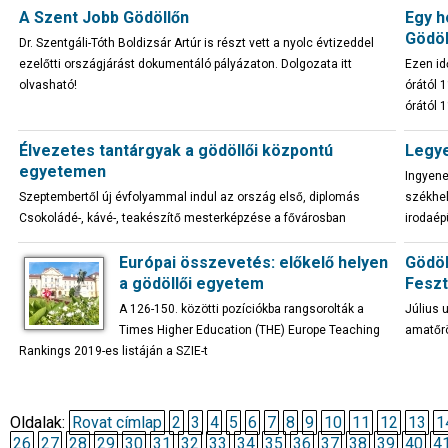
A Szent Jobb Gödöllőn
Egy h
Gödöl
Dr. Szentgáli-Tóth Boldizsár Artúr is részt vett a nyolc évtizeddel
ezelőtti országjárást dokumentáló pályázaton. Dolgozata itt
Ezen id
olvasható!
órától 
órától 
Élvezetes tantárgyak a gödöllői központú
Legye
egyetemen
Ingyene
Szeptembertől új évfolyammal indul az ország első, diplomás
székhel
Csokoládé-, kávé-, teakészítő mesterképzése a fővárosban
irodaép
Európai összevetés: előkelő helyen
Gödöl
a gödöllői egyetem
Feszt
A 126-150. közötti pozíciókba rangsorolták a
Július 
Times Higher Education (THE) Europe Teaching
amatőrö
Rankings 2019-es listáján a SZIE-t
Oldalak:
Rovat címlap
2
3
4
5
6
7
8
9
10
11
12
13
1
26
27
28
29
30
31
32
33
34
35
36
37
38
39
40
4