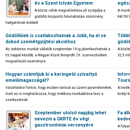
és a Szent István Egyetem
egés
A közös célok megvalósítása jól szolgálja a
A munka
gödöllői központú felsőoktatási intézmény
Két főt
hallgatóinak érdekét
Gödöllőiek is csatlakozhatnak a Jobb, ha el se
Többl
dobod szemétgyűjtési akcióhoz
gödöl
Az önkéntes munkát vállalók szeptember 10-ig jelentkezhetnek a
A közle
tíz nappal később, a Magyar Közút Nonprofit Zrt. szervezésében
32,5 mil
megvalósuló eseményre
Hogyan számítjuk ki a keringető szivattyú
Infor
emelőmagasságát?
Touri
Vásárláskor fontos, hogy észben tartsuk az üzemi paramétereket,
A tevék
mert ez is meghatározza, hogy mekkora munkabírása lesz a
királyi
szerkezetnek
Szeptember utolsó napjáig lehet
Fa ál
nevezni a GKRTE év végi
kedve
gasztronómiai versenyére
A folya