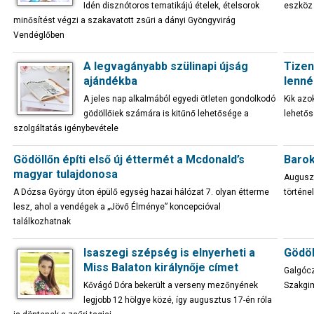
Idén disznótoros tematikájú ételek, ételsorok
eszköz 
minősítést végzi a szakavatott zsűri a dányi Gyöngyvirág
Vendéglőben
A legvagányabb szülinapi újság
Tizen
ajándékba
lenné
A jeles nap alkalmából egyedi ötleten gondolkodó
Kik azo
gödöllőiek számára is kitűnő lehetősége a
lehetős
szolgáltatás igénybevétele
Gödöllőn építi első új éttermét a Mcdonald’s
Barok
magyar tulajdonosa
Auguszt
A Dózsa György úton épülő egység hazai hálózat 7. olyan étterme
történe
lesz, ahol a vendégek a „Jövő Élménye” koncepcióval
találkozhatnak
Isaszegi szépség is elnyerheti a
Gödöl
Miss Balaton királynője címet
Galgócz
Kővágó Dóra bekerült a verseny mezőnyének
Szakgim
legjobb 12 hölgye közé, így augusztus 17-én róla