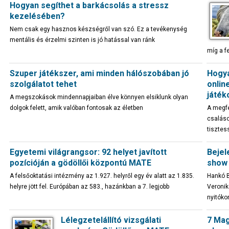
Hogyan segíthet a barkácsolás a stressz
kezelésében?
Nem csak egy hasznos készségről van szó. Ez a tevékenység
mentális és érzelmi szinten is jó hatással van ránk
míg a f
Szuper játékszer, ami minden hálószobában jó
Hogya
szolgálatot tehet
onlin
játék
A megszokások mindennapjaiban élve könnyen elsiklunk olyan
dolgok felett, amik valóban fontosak az életben
A megfe
csaláso
tisztes
Egyetemi világrangsor: 92 helyet javított
Bejel
pozícióján a gödöllői központú MATE
show 
A felsőoktatási intézmény az 1.927. helyről egy év alatt az 1.835.
Hankó B
helyre jött fel. Európában az 583., hazánkban a 7. legjobb
Veronik
nyitóko
Lélegzetelállító vizsgálati
7 Mag