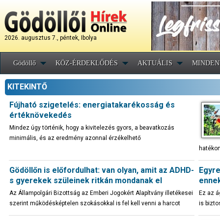
2026. augusztus 7., péntek, Ibolya
Gödöllő
KÖZ-ÉRDEKLŐDÉS
AKTUÁLIS
MINDEN
KITEKINTŐ
Fújható szigetelés: energiatakarékosság és
értéknövekedés
Mindez úgy történik, hogy a kivitelezés gyors, a beavatkozás
minimális, és az eredmény azonnal érzékelhető
hatéko
Gödöllőn is előfordulhat: van olyan, amit az ADHD-
Egyre
s gyerekek szüleinek ritkán mondanak el
ennek
Az Állampolgári Bizottság az Emberi Jogokért Alapítvány illetékesei
Ez az á
szerint működésképtelen szokásokkal is fel kell venni a harcot
is bizto