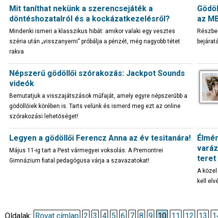
Mit taníthat nekünk a szerencsejáték a
Gödöl
döntéshozatalról és a kockázatkezelésről?
az M
Mindenki ismeri a klasszikus hibát: amikor valaki egy vesztes
Részben
széria után „visszanyerni” próbálja a pénzét, még nagyobb tétet
bejárat
rakva
Népszerű gödöllői szórakozás: Jackpot Sounds
videók
Bemutatjuk a visszajátszások műfaját, amely egyre népszerűbb a
gödöllőiek körében is. Tarts velünk és ismerd meg ezt az online
szórakozási lehetőséget!
Legyen a gödöllői Ferencz Anna az év tesitanára!
Élmé
varáz
Május 11-ig tart a Pest vármegyei voksolás. A Premontrei
teret
Gimnázium fiatal pedagógusa várja a szavazatokat!
A közel
kell el
Oldalak:
Rovat címlap
2
3
4
5
6
7
8
9
10
11
12
13
1