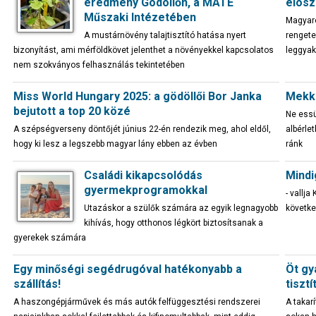
eredmény Gödöllőn, a MATE
elosz
Műszaki Intézetében
Magyaro
A mustárnövény talajtisztító hatása nyert
rengete
bizonyítást, ami mérföldkövet jelenthet a növényekkel kapcsolatos
leggyak
nem szokványos felhasználás tekintetében
Miss World Hungary 2025: a gödöllői Bor Janka
Mekko
bejutott a top 20 közé
Ne essü
A szépségverseny döntőjét június 22-én rendezik meg, ahol eldől,
albérle
hogy ki lesz a legszebb magyar lány ebben az évben
ránk
Családi kikapcsolódás
Mindi
gyermekprogramokkal
- vallj
Utazáskor a szülők számára az egyik legnagyobb
követke
kihívás, hogy otthonos légkört biztosítsanak a
gyerekek számára
Egy minőségi segédrugóval hatékonyabb a
Öt gy
szállítás!
tiszt
A haszongépjárművek és más autók felfüggesztési rendszerei
A takar