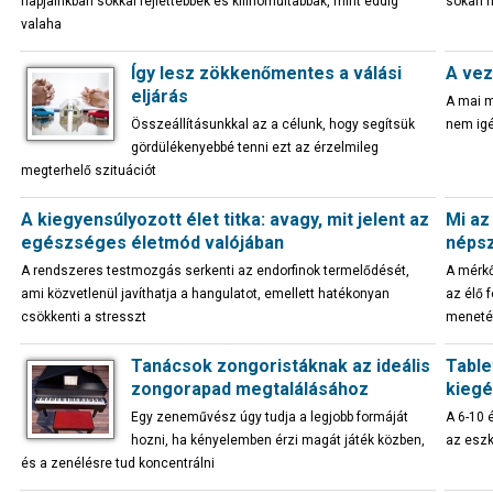
napjainkban sokkal fejlettebbek és kifinomultabbak, mint eddig
sokan h
valaha
Így lesz zökkenőmentes a válási
A vez
eljárás
A mai m
Összeállításunkkal az a célunk, hogy segítsük
nem igé
gördülékenyebbé tenni ezt az érzelmileg
megterhelő szituációt
A kiegyensúlyozott élet titka: avagy, mit jelent az
Mi az
egészséges életmód valójában
néps
A rendszeres testmozgás serkenti az endorfinok termelődését,
A mérkő
ami közvetlenül javíthatja a hangulatot, emellett hatékonyan
az élő 
csökkenti a stresszt
menetét
Tanácsok zongoristáknak az ideális
Table
zongorapad megtalálásához
kiegé
Egy zeneművész úgy tudja a legjobb formáját
A 6-10 
hozni, ha kényelemben érzi magát játék közben,
az esz
és a zenélésre tud koncentrálni