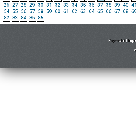
26
27
28
29
30
31
32
33
34
35
36
37
38
39
40
4
54
55
56
57
58
59
60
61
62
63
64
65
66
67
68
6
82
83
84
85
86
Kapcsolat
|
Imp
©