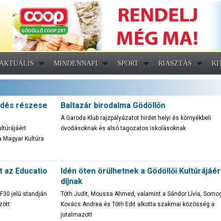
AKTUÁLIS
MINDENNAPI
SPORT
RIASZTÁS
KI
ödés részese
Baltazár birodalma Gödöllőn
A Garoda Klub rajzpályázatot hirdet helyi és környékbeli
ltúrájáért
óvodásoknak és alsó tagozatos iskolásoknak
a Magyar Kultúra
t az Educatio
Idén öten örülhetnek a Gödöllői Kultúrájáér
díjnak
30 jelű standján
Tóth Judit, Moussa Ahmed, valamint a Sándor Lívia, Somo
zött
Kovács Andrea és Tóth Edit alkotta szakmai közösség a
jutalmazott