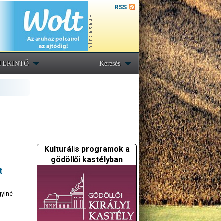
RSS
TEKINTŐ
Keresés
Kulturális programok a
gödöllői kastélyban
t
gyiné