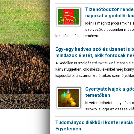
Tizenötödször rende
napokat a gödöllői ka
Idén is meghitt programkínál
szervezők a december másod
lezajló családi eseményre
Egy-egy kedves szó és üzenet is 
mindazok életét, akik fontosak ne
A Gödöllőn is szolgáltató Invitel kínálatában el
kártyafüggetlen, okoskészülékekkel még könnye
kapcsolatot a számunkra értékes személyekke
Gyertyatolvajok a göd
temetőben
Ki vetemedhetett a gyalázatos
sírokról ellopja az összes vi
Tudományos diákköri konferencia 
Egyetemen