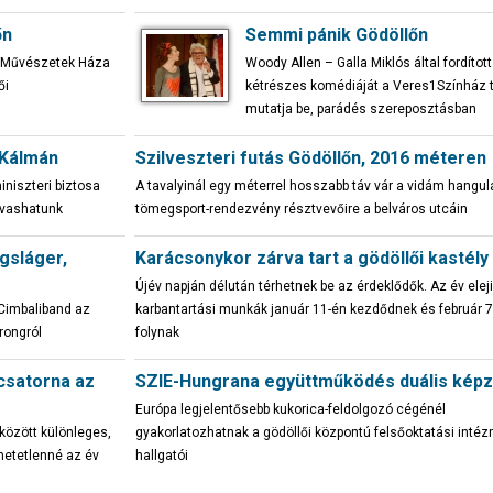
őn
Semmi pánik Gödöllőn
i, Művészetek Háza
Woody Allen – Galla Miklós által fordított
ői
kétrészes komédiáját a Veres1Színház t
mutatja be, parádés szereposztásban
 Kálmán
Szilveszteri futás Gödöllőn, 2016 méteren
iniszteri biztosa
A tavalyinál egy méterrel hosszabb táv vár a vidám hangul
olvashatunk
tömegsport-rendezvény résztvevőire a belváros utcáin
gsláger,
Karácsonykor zárva tart a gödöllői kastély
Újév napján délután térhetnek be az érdeklődők. Az év eleji
 Cimbaliband az
karbantartási munkák január 11-én kezdődnek és február 7
rongról
folynak
 csatorna az
SZIE-Hungrana együttműködés duális képz
Európa legjelentősebb kukorica-feldolgozó cégénél
között különleges,
gyakorlatozhatnak a gödöllői központú felsőoktatási inté
thetetlenné az év
hallgatói