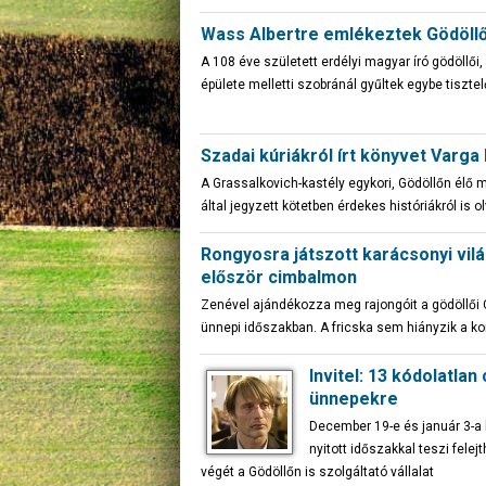
Wass Albertre emlékeztek Gödöll
A 108 éve született erdélyi magyar író gödöllő
épülete melletti szobránál gyűltek egybe tisztel
Szadai kúriákról írt könyvet Varga
A Grassalkovich-kastély egykori, Gödöllőn élő m
által jegyzett kötetben érdekes históriákról is 
Rongyosra játszott karácsonyi vilá
először cimbalmon
Zenével ajándékozza meg rajongóit a gödöllői
ünnepi időszakban. A fricska sem hiányzik a ko
Invitel: 13 kódolatlan
ünnepekre
December 19-e és január 3-a 
nyitott időszakkal teszi felej
végét a Gödöllőn is szolgáltató vállalat