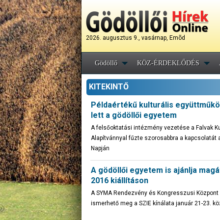
2026. augusztus 9., vasárnap, Emõd
Gödöllő
KÖZ-ÉRDEKLŐDÉS
KITEKINTŐ
Példaértékű kulturális együttműk
lett a gödöllői egyetem
A felsőoktatási intézmény vezetése a Falvak Ku
Alapítvánnyal fűzte szorosabbra a kapcsolatát 
Napján
A gödöllői egyetem is ajánlja magá
2016 kiállításon
A SYMA Rendezvény és Kongresszusi Központ F
ismerhető meg a SZIE kínálata január 21-23. kö