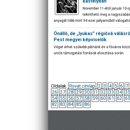
kastélyban
November 11-étől január 10-
tekinthető meg a nagyszabás
anyagát több mint 94 ezer pályaműből válogattá
Önálló, de „lyukas” régióvá válásr
Pest megyei képviselők
Véget érhet szűkebb pátriánk és a főváros köz
uniós támogatási források elosztása során
Oldalak:
Rovat címlap
2
3
4
5
6
7
26
27
28
29
30
31
32
33
34
3
54
55
56
57
58
59
60
61
62
6
82
83
84
85
86