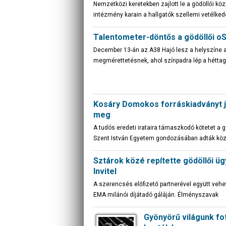
Nemzetközi keretekben zajlott le a gödöllői köz
intézmény karain a hallgatók szellemi vetélke
Talentometer-döntős a gödöllői o
December 13-án az A38 Hajó lesz a helyszíne 
megmérettetésnek, ahol színpadra lép a hétta
Kosáry Domokos forráskiadványt j
meg
A tudós eredeti irataira támaszkodó kötetet a 
Szent István Egyetem gondozásában adták köz
Sztárok közé repítette gödöllői üg
Invitel
A szerencsés előfizető partnerével együtt vehe
EMA milánói díjátadó gáláján. Élményszavak
Gyönyörű világunk fot