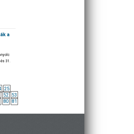
ák a
nnyolc
 és 31.
4
25
1
52
53
9
80
81