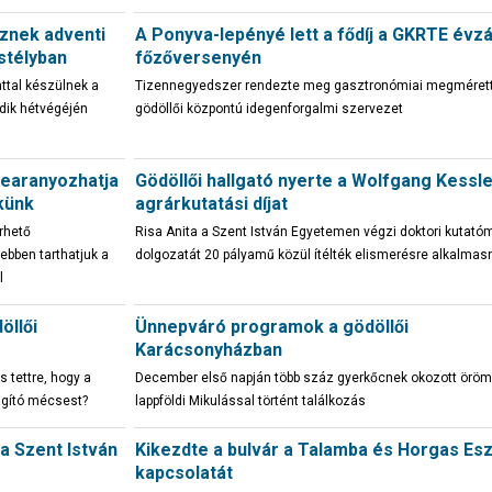
znek adventi
A Ponyva-lepényé lett a fődíj a GKRTE évz
stélyban
főzőversenyén
attal készülnek a
Tizennegyedszer rendezte meg gasztronómiai megmérett
ik hétvégéjén
gödöllői központú idegenforgalmi szervezet
bearanyozhatja
Gödöllői hallgató nyerte a Wolfgang Kessl
künk
agrárkutatási díjat
érhető
Risa Anita a Szent István Egyetemen végzi doktori kutató
bben tarthatjuk a
dolgozatát 20 pályamű közül ítélték elismerésre alkalmas
l
öllői
Ünnepváró programok a gödöllői
Karácsonyházban
 tettre, hogy a
December első napján több száz gyerkőcnek okozott öröm
lágító mécsest?
lappföldi Mikulással történt találkozás
a Szent István
Kikezdte a bulvár a Talamba és Horgas Es
kapcsolatát