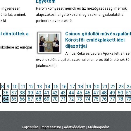
Egyetem
ig ingyenesen
Három környezetmérnök és tíz mezőgazdasági mérnök
ú tárlat, aminek
alapszakos hallgató kezdi meg szakmai gyakorlatát a
k ki
partnerszervezeteknél
ól döntöttek a
Csinos gödöllői művészpalánt
Körösfői-emlékplakett idei
díjazottjai
ösködése az európai
Annus Réka és Laurán Apolka lett a tize
évvel ezelőtt alapított szakmai elismerés történetének 30.
jutalmazottja
8
9
10
11
12
13
14
15
16
17
18
19
20
21
22
23
2
5
36
37
38
39
40
41
42
43
44
45
46
47
48
49
50
5
3
64
65
66
67
68
69
70
71
72
73
74
75
76
77
78
7
Kapcsolat
|
Impresszum
|
Adatvédelem
|
Médiaajánlat