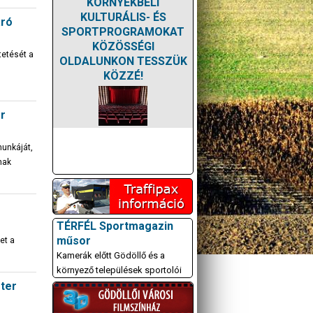
KÖRNYÉKBELI
KULTURÁLIS- ÉS
áró
SPORTPROGRAMOKAT
KÖZÖSSÉGI
etését a
OLDALUNKON TESSZÜK
KÖZZÉ!
er
munkáját,
nak
TÉRFÉL Sportmagazin
műsor
et a
Kamerák előtt Gödöllő és a
környező települések sportolói
zter