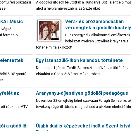
pontú felsőoktatási
A gödöllői ütősök bejutottak a Hungary’s Got Talent élő mű
dése
ahol a fuvolaművésznő is zsűrizte őket
SKAr Music
Vers- és prózamondásban
versengtek a gödöllői kastél
a végső
gú formáció
Huszonegyedik alkalommal emlékeztek
költészet nyelvén Erzsébet királynéra a
történelmi falak között
elentettek
Egy Istenszülő-ikon kalandos története
December 1-jén dr. Terdik Szilveszter művészettörténész t
gödöllői központú
előadást a Gödöllői Városi Múzeumban
re
yfelét az
Aranyanyu-díjesélyes gödöllői pedagógus
November 22-én éjfélig lehet szavazni Furugh Switzerre, a
tett részt az MTV
tevékenységéről több is megtudható a cikkben elérhető fil
ói a gödöllői
Újabb duális képzéseket indít a Szent Istvá