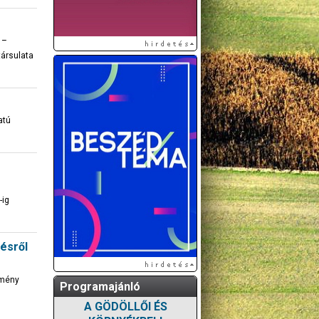
 –
ársulata
atú
-ig
ésről
zmény
Programajánló
A GÖDÖLLŐI ÉS