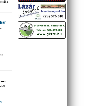
sorába,
yban
 a
art
kinek
mből
n