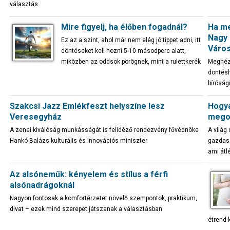
választás
Mire figyelj, ha élőben fogadnál?
Ha me
Nagy 
Ez az a szint, ahol már nem elég jó tippet adni, itt
Város
döntéseket kell hozni 5-10 másodperc alatt,
miközben az oddsok pörögnek, mint a rulettkerék
Megnézt
döntésh
bírósági
Szakcsi Jazz Emlékfeszt helyszíne lesz
Hogya
Veresegyház
megos
A zenei kiválóság munkásságát is felidéző rendezvény fővédnöke
A világ 
Hankó Balázs kulturális és innovációs miniszter
gazdasá
ami átl
Az alsóneműk: kényelem és stílus a férfi
alsónadrágoknál
Nagyon fontosak a komfortérzetet növelő szempontok, praktikum,
divat – ezek mind szerepet játszanak a választásban
étrend-