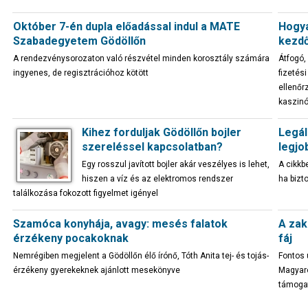
Október 7-én dupla előadással indul a MATE
Hogya
Szabadegyetem Gödöllőn
kezd
A rendezvénysorozaton való részvétel minden korosztály számára
Átfogó,
ingyenes, de regisztrációhoz kötött
fizetés
ellenőr
kaszin
Kihez forduljak Gödöllőn bojler
Legál
szereléssel kapcsolatban?
legjo
Egy rosszul javított bojler akár veszélyes is lehet,
A cikkb
hiszen a víz és az elektromos rendszer
ha bizt
találkozása fokozott figyelmet igényel
Szamóca konyhája, avagy: mesés falatok
A zak
érzékeny pocakoknak
fáj
Nemrégiben megjelent a Gödöllőn élő írónő, Tóth Anita tej- és tojás-
Fontos 
érzékeny gyerekeknek ajánlott mesekönyve
Magyar
támoga