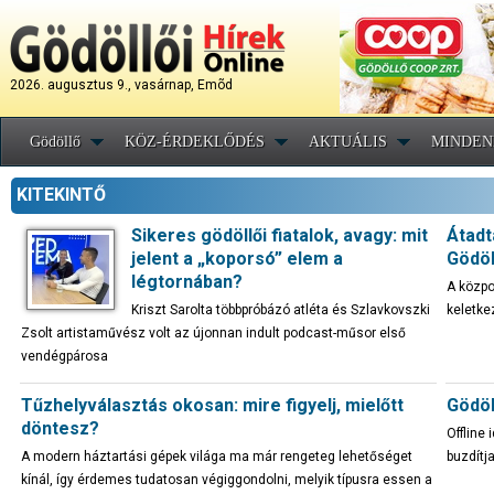
2026. augusztus 9., vasárnap, Emõd
Gödöllő
KÖZ-ÉRDEKLŐDÉS
AKTUÁLIS
MINDEN
KITEKINTŐ
Sikeres gödöllői fiatalok, avagy: mit
Átadt
jelent a „koporsó” elem a
Gödöl
légtornában?
A közpo
Kriszt Sarolta többpróbázó atléta és Szlavkovszki
keletke
Zsolt artistaművész volt az újonnan indult podcast-műsor első
vendégpárosa
Tűzhelyválasztás okosan: mire figyelj, mielőtt
Gödöl
döntesz?
Offline
A modern háztartási gépek világa ma már rengeteg lehetőséget
buzdítj
kínál, így érdemes tudatosan végiggondolni, melyik típusra essen a