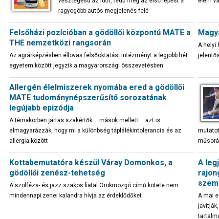
vesztegesd az időt, tedd meg az első lépést a
elem va
ragyogóbb autós megjelenés felé
Felsőházi pozícióban a gödöllői központú MATE a
Magya
THE nemzetközi rangsorán
A helyi 
Az agrárképzésben éllovas felsőoktatási intézményt a legjobb hét
jelentő
egyetem között jegyzik a magyarországi összevetésben
Allergén élelmiszerek nyomába ered a gödöllői
MATE tudománynépszerűsítő sorozatának
legújabb epizódja
A témakörben jártas szakértők – mások mellett – azt is
elmagyarázzák, hogy mi a különbség táplálékintolerancia és az
mutatot
allergia között
műsorá
Kottabemutatóra készül Váray Domonkos, a
A leg
gödöllői zenész-tehetség
rajon
szem
A szolfézs- és jazz szakos fiatal Örökmozgó című kötete nem
mindennapi zenei kalandra hívja az érdeklődőket
A mai 
javítjá
tartalm