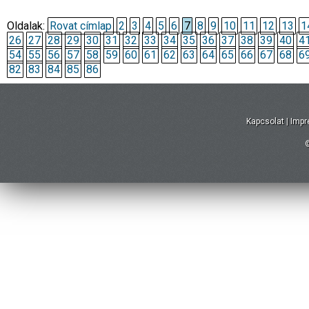
Oldalak:
Rovat címlap
2
3
4
5
6
7
8
9
10
11
12
13
1
26
27
28
29
30
31
32
33
34
35
36
37
38
39
40
4
54
55
56
57
58
59
60
61
62
63
64
65
66
67
68
6
82
83
84
85
86
Kapcsolat
|
Imp
©