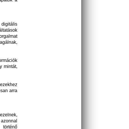
igitális
ltatások
orgalmat
agálnak,
formációk
 mintát,
 ezekhez
osan arra
ezelnek,
y azonnal
 történő