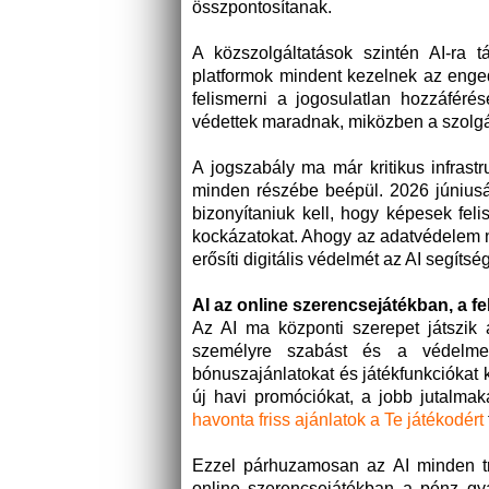
összpontosítanak.
A közszolgáltatások szintén AI-ra 
platformok mindent kezelnek az enged
felismerni a jogosulatlan hozzáférés
védettek maradnak, miközben a szolgá
A jogszabály ma már kritikus infrastr
minden részébe beépül. 2026 júniusát
bizonyítaniuk kell, hogy képesek fel
kockázatokat. Ahogy az adatvédelem nem
erősíti digitális védelmét az AI segítsé
AI az online szerencsejátékban, a f
Az AI ma központi szerepet játszik
személyre szabást és a védelmet
bónuszajánlatokat és játékfunkciókat 
új havi promóciókat, a jobb jutalma
havonta friss ajánlatok a Te játékodért
Ezzel párhuzamosan az AI minden tra
online szerencsejátékban a pénz gy