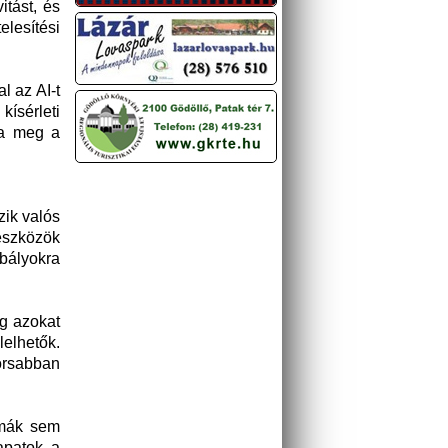
itást, és
elesítési
l az AI-t
ísérleti
za meg a
ik valós
eszközök
bályokra
ég azokat
lelhetők.
orsabban
émák sem
apatok a