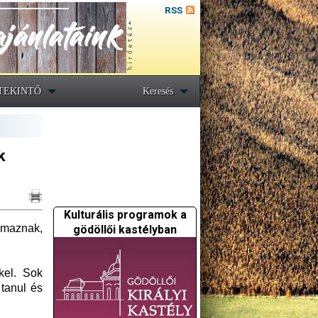
RSS
TEKINTŐ
Keresés
k
Kulturális programok a
lmaznak,
gödöllői kastélyban
kel. Sok
 tanul és