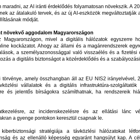
 maradni, az AI iránti érdeklődés folyamatosan növekszik. A 2
ek az átalakuló tervek, és az új AI-eszközök megváltoztatják 
lításának módját.
mint növekvő aggodalom Magyarországon
 Magyarországon, mivel a digitális hálózatok egyszerre h
line kockázatot. Ahogy az állami és a magánrendszerek egyr
alások, a személyazonossággal való visszaélés és a fizetési 
tozás a digitális biztonságot a közérdeklődés és a szabályozás
ági törvénye, amely összhangban áll az EU NIS2 irányelvével,
közlési vállalatok és a digitális infrastruktúra-szolgáltatók
őkre és jelentős bírságokra számíthatnak, ha rendszereik hi
kezelésre, az incidenskezelésre és az ellátási lánc v
akran a gyenge pontokon keresztül csapnak le.
berbiztonsági stratégiája a távközlési hálózatokat létfo
ztonság és az ellenálló képesség egyaránt hangsúlyt kap. A cé