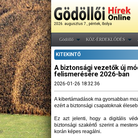
2026. augusztus 7., péntek, Ibolya
Gödöllő
KÖZ-ÉRDEKLŐDÉS
KITEKINTŐ
A biztonsági vezetők új mó
felismerésére 2026-ban
2026-01-26 18:32:36
A kibertámadások ma gyorsabban mozo
ezért a biztonsági csapatoknak élese
Ez azt jelenti, hogy a digitális vé
biztonsági szakértő szerint a mesters
korán képes reagálni.