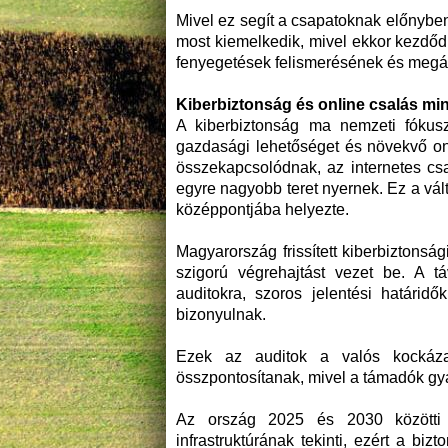
Mivel ez segít a csapatoknak előnyben
most kiemelkedik, mivel ekkor kezdődn
fenyegetések felismerésének és megál
Kiberbiztonság és online csalás 
A kiberbiztonság ma nemzeti fókusz
gazdasági lehetőséget és növekvő on
összekapcsolódnak, az internetes cs
egyre nagyobb teret nyernek. Ez a vál
középpontjába helyezte.
Magyarország frissített kiberbiztons
szigorú végrehajtást vezet be. A táv
auditokra, szoros jelentési határid
bizonyulnak.
Ezek az auditok a valós kockázat
összpontosítanak, mivel a támadók gy
Az ország 2025 és 2030 közötti ki
infrastruktúrának tekinti, ezért a bi