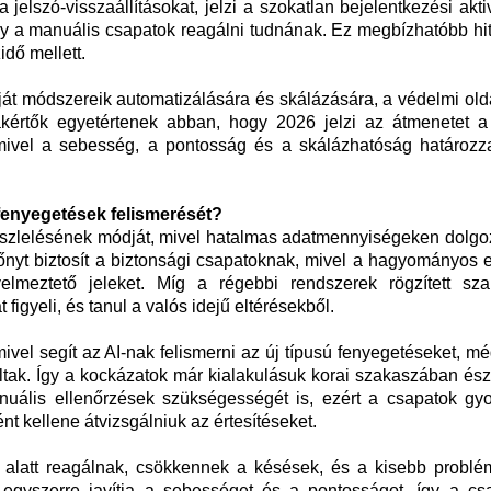
jelszó-visszaállításokat, jelzi a szokatlan bejelentkezési aktiv
gy a manuális csapatok reagálni tudnának. Ez megbízhatóbb hit
dő mellett.
ját módszereik automatizálására és skálázására, a védelmi olda
akértők egyetértenek abban, hogy 2026 jelzi az átmenetet a k
, mivel a sebesség, a pontosság és a skálázhatóság határoz
 fenyegetések felismerését?
szlelésének módját, mivel hatalmas adatmennyiségeken dolgoz
őnyt biztosít a biztonsági csapatoknak, mivel a hagyományos 
elmeztető jeleket. Míg a régebbi rendszerek rögzített sza
figyeli, és tanul a valós idejű eltérésekből.
mivel segít az AI-nak felismerni az új típusú fenyegetéseket, m
ltak. Így a kockázatok már kialakulásuk korai szakaszában ész
uális ellenőrzések szükségességét is, ezért a csapatok gy
t kellene átvizsgálniuk az értesítéseket.
 alatt reagálnak, csökkennek a késések, és a kisebb probl
 egyszerre javítja a sebességet és a pontosságot, így a cs