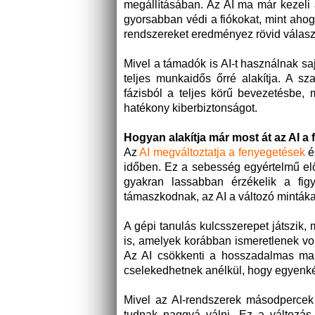
megállításában. Az AI ma már kezeli a 
gyorsabban védi a fiókokat, mint aho
rendszereket eredményez rövid válaszi
Mivel a támadók is AI-t használnak sa
teljes munkaidős őrré alakítja. A sz
fázisból a teljes körű bevezetésbe
hatékony kiberbiztonságot.
Hogyan alakítja már most át az AI a
Az
AI megváltoztatja a fenyegetések
é
időben. Ez a sebesség egyértelmű el
gyakran lassabban érzékelik a figy
támaszkodnak, az AI a változó mintákat 
A gépi tanulás kulcsszerepet játszik, 
is, amelyek korábban ismeretlenek vo
Az AI csökkenti a hosszadalmas man
cselekedhetnek anélkül, hogy egyenkén
Mivel az AI-rendszerek másodpercek
tudnak naggyá válni. Ez a változás