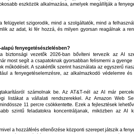
 okosabb eszközök alkalmazása, amelyek megállítják a fenyege
felügyelet szigorodik, mind a szolgáltatók, mind a felhaszná
amlik az adat, ki fér hozzá, és milyen gyorsan reagálnak a re
AI-alapú fenyegetésészlelésben?
a biztonsági vezetők 2026-ban bővíteni tervezik az AI sz
már most segít a csapatoknak gyorsabban felismerni a gyenge 
ok működését. A szakértők szerint használata az egyszerű ria
például a fenyegetéselemzésre, az alkalmazkodó védelemre és 
gtakarításról számolnak be. Az AT&T-nél az AI már percek
égi listákat a vállalati rendszerekkel. Az Amazon Web Se
 mindössze 11 percre csökkentette. Ezek a fejlesztések lehetőv
b szintű feladatokra koncentráljanak, miközben az AI k
mivel a hozzáférés ellenőrzése központi szerepet játszik a fen