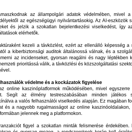
támaszkodnak az állampolgári adatok védelmében, mivel a d
élyektől az egészségügyi nyilvántartásokig. Az AI-eszközök s
eket és jelzik a szokatlan bejelentkezési viselkedést, így a
ltatások elérhetők.
uktúraként kezeli a távközlést, ezért az ellenálló képesség a
ól a kiberbiztonsági auditok általánossá válnak, és a szolgá
ismerni az incidenseket, gyorsan reagálni és nagy léptékben 
zeti prioritássá válik, a távközlési és közszolgáltatási szekt
gével.
elhasználók védelme és a kockázatok figyelése
 az online kaszinóplatformok működésében, mivel egyszerre 
. Segít az élmény testreszabásában minden játékos s
kínálva a valós felhasználói viselkedés alapján. Ez magában fo
kat és a nagyobb rugalmasságot az online kaszinóoldalakon,
formában jelennek meg a platformokon.
nzakciót figyel a szokatlan minták felismerése érdekében. 
akran és gyorsan mozog, a rendszereknek korán kell érzéke