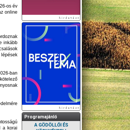
026-os év
az online
ordoznak
e inkább
csalások
i lépések
 2026-ban
 kötelező
ányosnak
édelmére
Programajánló
ntosságú
A GÖDÖLLŐI ÉS
l a korai