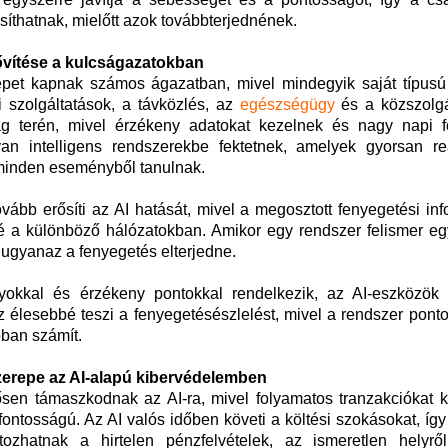
íthatnak, mielőtt azok továbbterjednének.
ővítése a kulcságazatokban
et kapnak számos ágazatban, mivel mindegyik saját típusú d
 szolgáltatások, a távközlés, az
egészségügy
és a közszolgá
ág terén, mivel érzékeny adatokat kezelnek és nagy napi f
an intelligens rendszerekbe fektetnek, amelyek gyorsan re
minden eseményből tanulnak.
vább erősíti az AI hatását, mivel a megosztott fenyegetési in
é a különböző hálózatokban. Amikor egy rendszer felismer egy
 ugyanaz a fenyegetés elterjedne.
yokkal és érzékeny pontokkal rendelkezik, az AI-eszközök
Ez élesebbé teszi a fenyegetésészlelést, mivel a rendszer pont
óban számít.
zerepe az AI-alapú kibervédelemben
sen támaszkodnak az AI-ra, mivel folyamatos tranzakciókat k
fontosságú. Az AI valós időben követi a költési szokásokat, íg
artozhatnak a hirtelen pénzfelvételek, az ismeretlen helyről