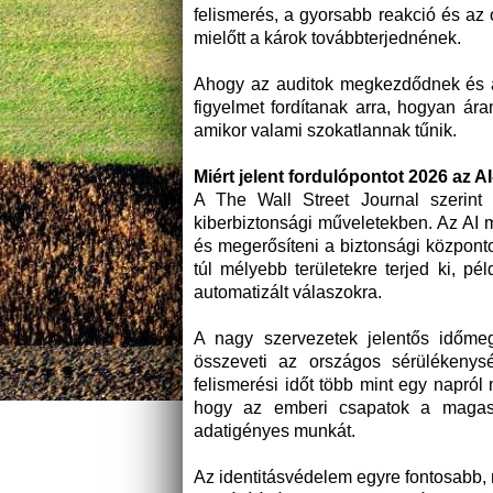
felismerés, a gyorsabb reakció és az
mielőtt a károk továbbterjednének.
Ahogy az auditok megkezdődnek és a 
figyelmet fordítanak arra, hogyan ár
amikor valami szokatlannak tűnik.
Miért jelent fordulópontot 2026 az 
A The Wall Street Journal szerint 
kiberbiztonsági műveletekben. Az AI 
és megerősíteni a biztonsági központ
túl mélyebb területekre terjed ki, 
automatizált válaszokra.
A nagy szervezetek jelentős időme
összeveti az országos sérülékenys
felismerési időt több mint egy napról
hogy az emberi csapatok a magasab
adatigényes munkát.
Az identitásvédelem egyre fontosabb, 