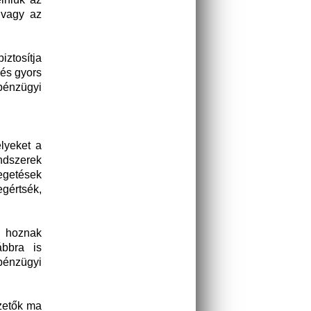
k vagy az
iztosítja
 és gyors
 pénzügyi
lyeket a
ndszerek
egetések
gértsék,
n hoznak
ábbra is
pénzügyi
ezetők ma