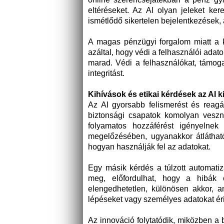
eltéréseket. Az AI olyan jeleket ker
ismétlődő sikertelen bejelentkezések,
A magas pénzügyi forgalom miatt a ka
azáltal, hogy védi a felhasználói adat
marad. Védi a felhasználókat, támoga
integritást.
Kihívások és etikai kérdések az AI 
Az AI gyorsabb felismerést és reagá
biztonsági csapatok komolyan veszn
folyamatos hozzáférést igényelnek
megelőzésében, ugyanakkor átláthat
hogyan használják fel az adatokat.
Egy másik kérdés a túlzott automati
meg, előfordulhat, hogy a hibák 
elengedhetetlen, különösen akkor, a
lépéseket vagy személyes adatokat éri
Az innováció folytatódik, miközben a