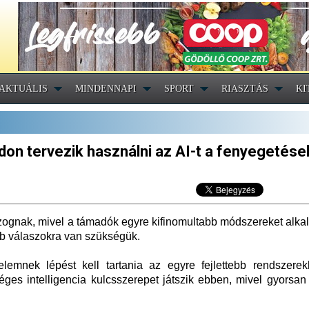
AKTUÁLIS
MINDENNAPI
SPORT
RIASZTÁS
KI
don tervezik használni az AI-t a fenyegetése
gnak, mivel a támadók egyre kifinomultabb módszereket alka
bb válaszokra van szükségük.
delemnek lépést kell tartania az egyre fejlettebb rendszerek
éges intelligencia kulcsszerepet játszik ebben, mivel gyorsan