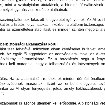
es, mint a szabálytalan átutalások, a hirtelen fiókváltozáso
 amelyek gyanús viselkedésre utalhatnak.
szinóplatformok fokozott felügyeletet igényelnek. Az AI ezt b
okat és a fizetési folyamatokat, miközben a platform biztonságos
tja az üzemeltetési stabilitást, és minden szinten megőrzi a
kiberbiztonsági alkalmazása körül
lást tesz lehetővé, miközben olyan kérdéseket is felvet, ame
ek. Az egyik fő aggodalom az adatvédelem, mivel az AI-re
 érzékeny információkhoz. Ez a hozzáférés segít a feny
ónak kell maradnia, hogy a felhasználók és intézmények me
zálás. Ha az automatizált rendszerek minden döntést önállóa
észrevétlenek maradnak. Ezért az emberi felügyelet tov
mikor az AI olyan fenyegetést jelez, amely fiókhozzáférést, 
nt.
 bizalomnak is azonos ütemben kell erősödnie. A biztonsági v