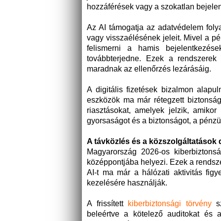
hozzáférések vagy a szokatlan bejelen
Az AI támogatja az adatvédelem folya
vagy visszaélésének jeleit. Mivel a pé
felismerni a hamis bejelentkezése
továbbterjedne. Ezek a rendszerek 
maradnak az ellenőrzés lezárásáig.
A digitális fizetések bizalmon alapu
eszközök ma már rétegzett biztonságot
riasztásokat, amelyek jelzik, amiko
gyorsaságot és a biztonságot, a pénzü
A távközlés és a közszolgáltatások
Magyarország 2026-os kiberbiztonság
középpontjába helyezi. Ezek a rendsze
AI-t ma már a hálózati aktivitás fi
kezelésére használják.
A frissített
kiberbiztonsági törvény
sz
beleértve a kötelező auditokat és a