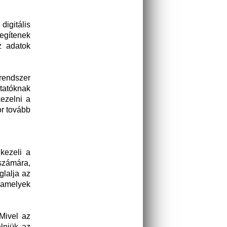
igitális
egítenek
z adatok
 rendszer
ltatóknak
kezelni a
or tovább
kezeli a
zámára,
glalja az
 amelyek
Mivel az
lniük az