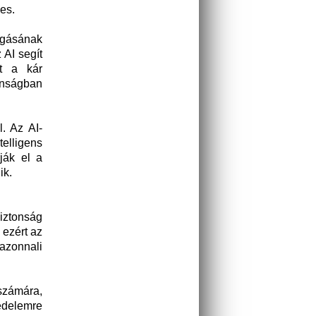
es.
árgásának
 AI segít
tt a kár
onságban
. Az AI-
telligens
ják el a
ik.
iztonság
 ezért az
azonnali
számára,
édelemre