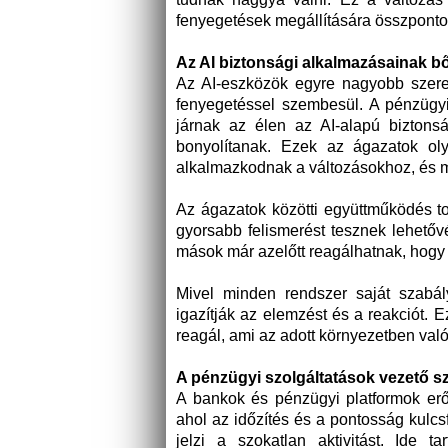
fenyegetések megállítására összpontos
Az AI biztonsági alkalmazásainak b
Az AI-eszközök egyre nagyobb szerep
fenyegetéssel szembesül. A pénzügyi
járnak az élen az AI-alapú biztons
bonyolítanak. Ezek az ágazatok oly
alkalmazkodnak a változásokhoz, és 
Az ágazatok közötti együttműködés to
gyorsabb felismerést tesznek lehetőv
mások már azelőtt reagálhatnak, hogy
Mivel minden rendszer saját szabál
igazítják az elemzést és a reakciót. 
reagál, ami az adott környezetben val
A pénzügyi szolgáltatások vezető s
A bankok és pénzügyi platformok erő
ahol az időzítés és a pontosság kulcs
jelzi a szokatlan aktivitást. Ide t