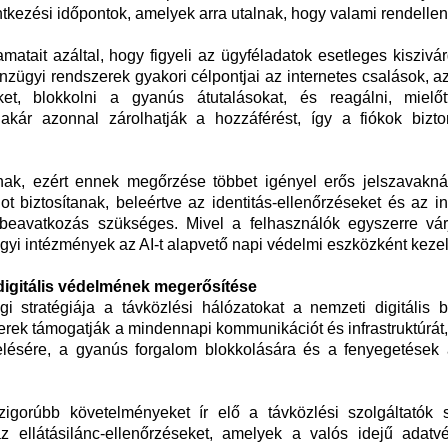
tkezési időpontok, amelyek arra utalnak, hogy valami rendellen
matait azáltal, hogy figyeli az ügyféladatok esetleges kisziv
nzügyi rendszerek gyakori célpontjai az internetes csalások, az
ket, blokkolni a gyanús átutalásokat, és reagálni, mielő
akár azonnal zárolhatják a hozzáférést, így a fiókok bizt
lnak, ezért ennek megőrzése többet igényel erős jelszavaknál
 biztosítanak, beleértve az identitás-ellenőrzéseket és az in
r beavatkozás szükséges. Mivel a felhasználók egyszerre vár
gyi intézmények az AI-t alapvető napi védelmi eszközként kezel
 digitális védelmének megerősítése
i stratégiája a távközlési hálózatokat a nemzeti digitális b
rek támogatják a mindennapi kommunikációt és infrastruktúrát,
gyelésére, a gyanús forgalom blokkolására és a fenyegetések 
igorúbb követelményeket ír elő a távközlési szolgáltatók 
z ellátásilánc-ellenőrzéseket, amelyek a valós idejű adatv