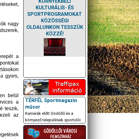
KÖRNYÉKBELI
téseket,
KULTURÁLIS- ÉS
SPORTPROGRAMOKAT
KÖZÖSSÉGI
lók nagy
OLDALUNKON TESSZÜK
ndszerek,
KÖZZÉ!
erepét a
pontokat
sztásokon
a gyors,
en belül
TÉRFÉL Sportmagazin
rvices a
műsor
é teszik,
Kamerák előtt Gödöllő és a
ezeli az
környező települések sportolói
yegetések