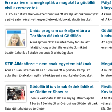
Erre az évre is megkapták a magukét a gödöllői
Pályá
civil szervezetek
könyv
Húsz- és hatszázhetven-ezer forint között dotálja az önkormányzat
A kandid
a pályázaton részt vett egyesületeket, klubokat, alapítványokat
el. A k
Uniós program sarkallja vitára a
Gödöl
Törökös diákokat Gödöllőn
kiadv
A középfokú oktatási intézmény tanulói azt
Az egye
firtatják, hogy a digitális eszközök miként
esemény
ösztönözhetik a fiatalok bevonását a közügyekbe
SZIE Állásbörze – nem csak egyetemistáknak
Megúj
Április 18-án, szerdán 10 és 15 óra között a gödöllői kampusz
A munká
aulájában jó alkalom nyílik feltérképezni a munkalehetőségeket
lehetne 
Gödöllőről is várnak érdeklődőket
Rivál
az Oldtimer Show-ra
Kovác
Idén is vadonatúj kiállítási anyag látható április
A tiszt
13-a és 15-e között a fővárosi vasúttörténeti park
választ
Tatai úti tízhektáros területén
Kft. élé