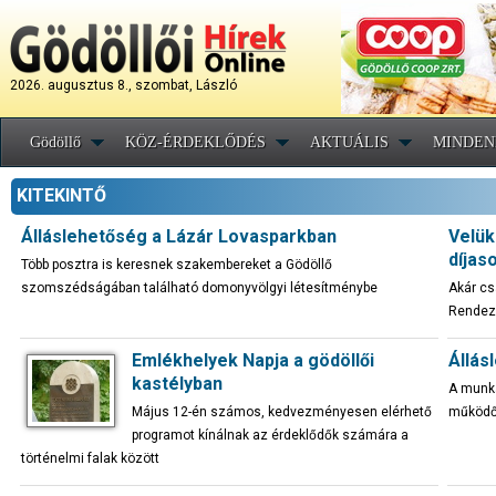
2026. augusztus 8., szombat, László
Gödöllő
KÖZ-ÉRDEKLŐDÉS
AKTUÁLIS
MINDEN
KITEKINTŐ
Álláslehetőség a Lázár Lovasparkban
Velük
díjas
Több posztra is keresnek szakembereket a Gödöllő
szomszédságában található domonyvölgyi létesítménybe
Akár cs
Rendezv
Emlékhelyek Napja a gödöllői
Állás
kastélyban
A munkak
Május 12-én számos, kedvezményesen elérhető
működő
programot kínálnak az érdeklődők számára a
történelmi falak között