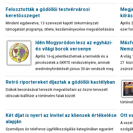
Felosztották a gödöllői testvérvárosi
Megje
keretösszeget
kiírá
Mindent egybevetve, 13 szervezet kapott önkormányzati
Április
támogatást programja, ötlete, kezdeményezése megvalósítására
ezer fo
Idén Mogyoródon lesz az egyházi-
Másfé
és világi borok versenye
Nemze
Április 16-ig jelentkezhetnek a termelők és a
A világ
pincészetek a GKRTE rendezvényére, aminek
27. köz
eredményhirdetését június 30-án rendezik meg
zsűrizé
Retró riportereket díjaztak a gödöllői kastélyban
Diákok bevonásával tervezik megvalósítani az őszre tervezett
időszaki kiállítást a történelmi falak között
történe
Két díjat is nyert az Invitel az kliensek értékelése
Ott v
alapján
A vezet
Személyes és telefonos ügyfélkiszolgálás kategóriában egyaránt
szolgál