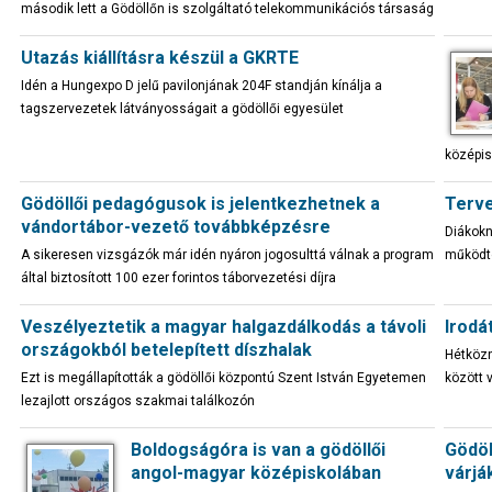
második lett a Gödöllőn is szolgáltató telekommunikációs társaság
Utazás kiállításra készül a GKRTE
Idén a Hungexpo D jelű pavilonjának 204F standján kínálja a
tagszervezetek látványosságait a gödöllői egyesület
középis
Gödöllői pedagógusok is jelentkezhetnek a
Terve
vándortábor-vezető továbbképzésre
Diákokna
A sikeresen vizsgázók már idén nyáron jogosulttá válnak a program
működt
által biztosított 100 ezer forintos táborvezetési díjra
Veszélyeztetik a magyar halgazdálkodás a távoli
Irodá
országokból betelepített díszhalak
Hétközn
Ezt is megállapították a gödöllői központú Szent István Egyetemen
között 
lezajlott országos szakmai találkozón
Boldogságóra is van a gödöllői
Gödöl
angol-magyar középiskolában
várjá