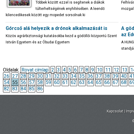
Többek között ezzel is segítenek a diákok
Felhívá
túlterheltségének enyhítésében. A leendő
mozgal
kilencedikesek között egy mopedet sorsolnak ki
Górcső alá helyezik a drónok alkalmazását is
A göd
az Ed
Közös agrárbiztonsági kutatásokba kezd a gödöllői központú Szent
István Egyetem és az Óbudai Egyetem
A HUNGE
standjá
Oldalak:
Rovat címlap
2
3
4
5
6
7
8
9
10
11
12
13
1
26
27
28
29
30
31
32
33
34
35
36
37
38
39
40
4
54
55
56
57
58
59
60
61
62
63
64
65
66
67
68
6
82
83
84
85
86
Kapcsolat
|
Imp
©